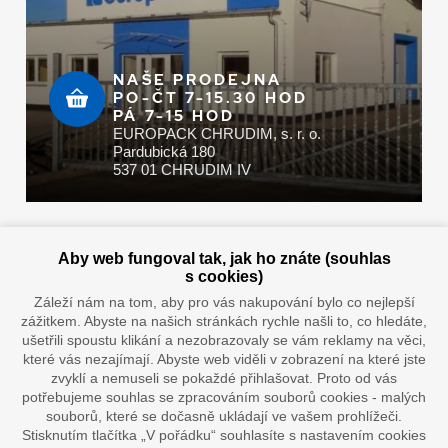
NAŠE PRODEJNA
PO-ČT 7-15.30 HOD
PÁ 7-15 HOD
EUROPACK CHRUDIM, s. r. o.
Pardubická 180
537 01 CHRUDIM IV
Zaplatit u nás můžete hotově i online
Aby web fungoval tak, jak ho znáte (souhlas
s cookies)
Záleží nám na tom, aby pro vás nakupování bylo co nejlepší
zážitkem. Abyste na našich stránkách rychle našli to, co hledáte,
Doprava vaším oblíbeným dopravcem
ušetřili spoustu klikání a nezobrazovaly se vám reklamy na věci,
které vás nezajímají. Abyste web viděli v zobrazení na které jste
zvyklí a nemuseli se pokaždé přihlašovat. Proto od vás
potřebujeme souhlas se zpracováním souborů cookies - malých
souborů, které se dočasně ukládají ve vašem prohlížeči.
Stisknutím tlačítka „V pořádku“ souhlasíte s nastavením cookies