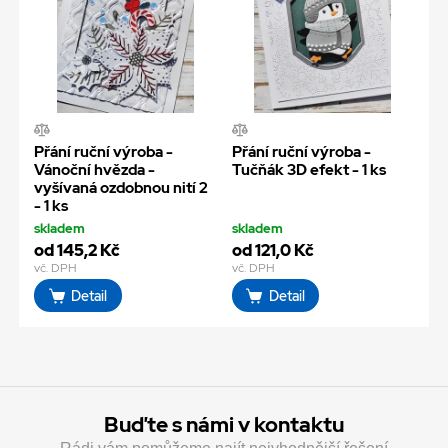
Přání ruční výroba -
Přání ruční výroba -
Vánoční hvězda -
Tučňák 3D efekt - 1 ks
vyšívaná ozdobnou nití 2
- 1 ks
skladem
skladem
od 145,2 Kč
od 121,0 Kč
vč. DPH
vč. DPH
Detail
Detail
Buďte s námi v kontaktu
Rádi vám pomůžeme najít nejvhodnější řešení