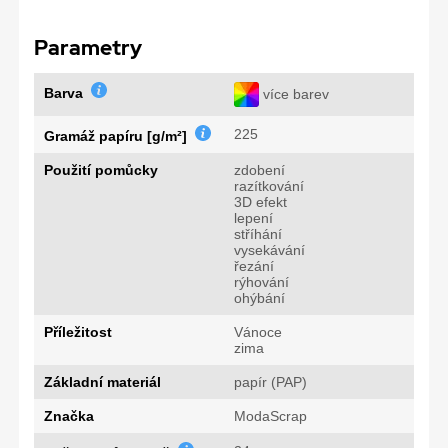
Parametry
Barva
více barev
225
Gramáž papíru [g/m²]
Použití pomůcky
zdobení
razítkování
3D efekt
lepení
stříhání
vysekávání
řezání
rýhování
ohýbání
Příležitost
Vánoce
zima
Základní materiál
papír (PAP)
Značka
ModaScrap