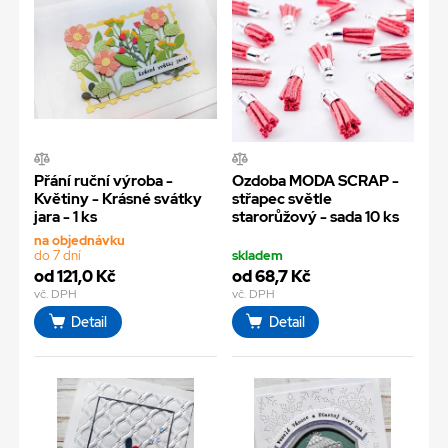
Přání ruční výroba -
Ozdoba MODA SCRAP -
Květiny - Krásné svátky
střapec světle
jara - 1 ks
starorůžový - sada 10 ks
na objednávku
do 7 dní
skladem
od 121,0 Kč
od 68,7 Kč
vč. DPH
vč. DPH
Detail
Detail