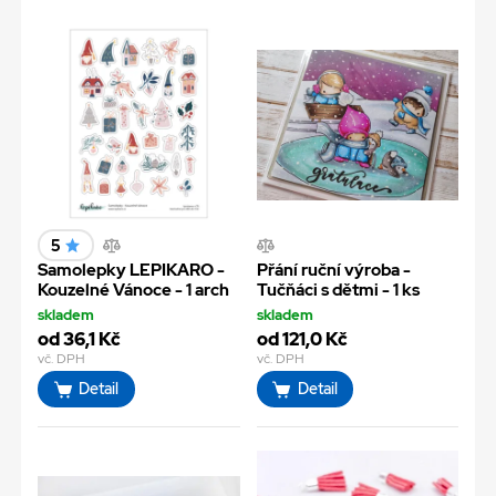
5
Samolepky LEPIKARO -
Přání ruční výroba -
Kouzelné Vánoce - 1 arch
Tučňáci s dětmi - 1 ks
skladem
skladem
od 36,1 Kč
od 121,0 Kč
vč. DPH
vč. DPH
Detail
Detail