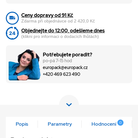
Ceny dopravy od 91 Kč
Zdarma při objednávce od 2 420,0 Kč
Objednejte do 12:00, odešleme dnes
(klikni pro informaci o dodacích lhůtách)
Potřebujete poradit?
po-pá 7-15 hod
europack@europack.cz
+420 469 623 490
0
Popis
Parametry
Hodnocení