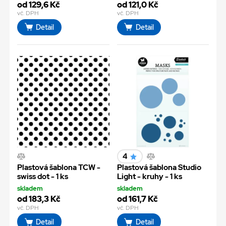
od 129,6 Kč
od 121,0 Kč
vč. DPH
vč. DPH
Detail
Detail
4
Plastová šablona TCW -
Plastová šablona Studio
swiss dot - 1 ks
Light - kruhy - 1 ks
skladem
skladem
od 183,3 Kč
od 161,7 Kč
vč. DPH
vč. DPH
Detail
Detail