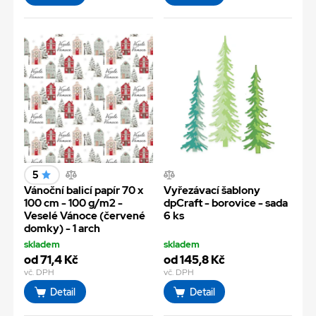
5
Vánoční balicí papír 70 x
Vyřezávací šablony
100 cm - 100 g/m2 -
dpCraft - borovice - sada
Veselé Vánoce (červené
6 ks
domky) - 1 arch
skladem
skladem
od 71,4 Kč
od 145,8 Kč
vč. DPH
vč. DPH
Detail
Detail