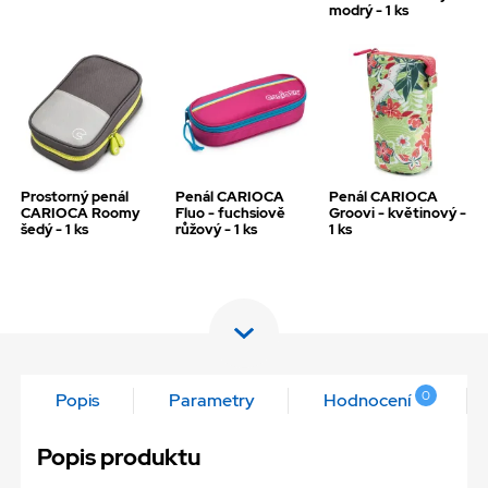
modrý - 1 ks
Prostorný penál
Penál CARIOCA
Penál CARIOCA
CARIOCA Roomy
Fluo - fuchsiově
Groovi - květinový -
šedý - 1 ks
růžový - 1 ks
1 ks
0
Popis
Parametry
Hodnocení
Popis produktu