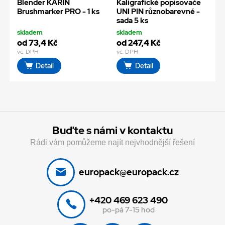
Blender KARIN
Kaligrafické popisovače
Brushmarker PRO - 1 ks
UNI PIN různobarevné -
sada 5 ks
skladem
skladem
od 73,4 Kč
od 247,4 Kč
vč. DPH
vč. DPH
Detail
Detail
Buďte s námi v kontaktu
Rádi vám pomůžeme najít nejvhodnější řešení
europack@europack.cz
+420 469 623 490
po-pá 7-15 hod