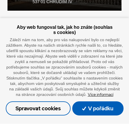
537 01 CHRUDIM IV
Zaplatit u nás můžete hotově i online
Aby web fungoval tak, jak ho znáte (souhlas
s cookies)
Záleží nám na tom, aby pro vás nakupování bylo co nejlepší
zážitkem. Abyste na našich stránkách rychle našli to, co hledáte,
Doprava vaším oblíbeným dopravcem
ušetřili spoustu klikání a nezobrazovaly se vám reklamy na věci,
které vás nezajímají. Abyste web viděli v zobrazení na které jste
zvyklí a nemuseli se pokaždé přihlašovat. Proto od vás
potřebujeme souhlas se zpracováním souborů cookies - malých
souborů, které se dočasně ukládají ve vašem prohlížeči.
Stisknutím tlačítka „V pořádku“ souhlasíte s nastavením cookies
tak, abychom vám poskytovali smysluplné a užitečné služby
na základě vašich údajů. Svůj souhlas můžete kdykoli změnit
Více informací
na stránce zpracování osobních údajů.
”Lepíme s jistotou”
Spravovat cookies
V pořádku
© Oficiální stránky společnosti Europack
Made by