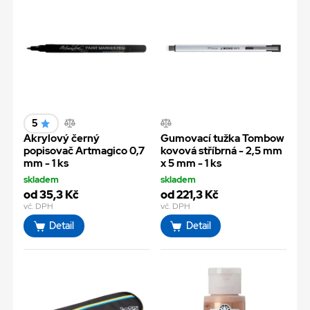
5
Akrylový černý
Gumovací tužka Tombow
popisovač Artmagico 0,7
kovová stříbrná - 2,5 mm
mm - 1 ks
x 5 mm - 1 ks
skladem
skladem
od 35,3 Kč
od 221,3 Kč
vč. DPH
vč. DPH
Detail
Detail