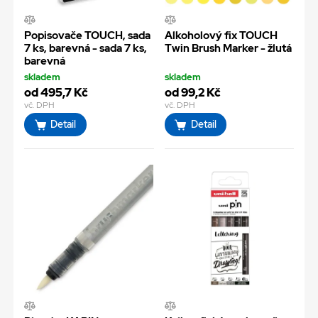
Popisovače TOUCH, sada
Alkoholový fix TOUCH
7 ks, barevná - sada 7 ks,
Twin Brush Marker - žlutá
barevná
skladem
skladem
od 495,7 Kč
od 99,2 Kč
vč. DPH
vč. DPH
Detail
Detail