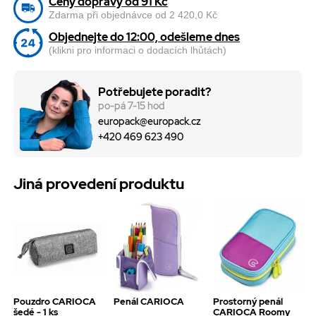
Ceny dopravy od 91 Kč
Zdarma při objednávce od 2 420,0 Kč
Objednejte do 12:00, odešleme dnes
(klikni pro informaci o dodacích lhůtách)
Potřebujete poradit?
po-pá 7-15 hod
europack@europack.cz
+420 469 623 490
Jiná provedení produktu
Pouzdro CARIOCA
Penál CARIOCA
Prostorný penál
šedé - 1 ks
CARIOCA Roomy