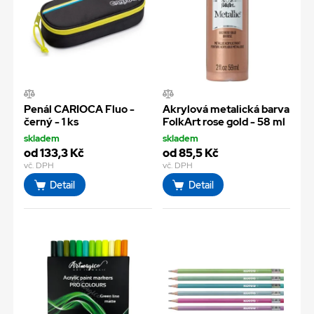
Penál CARIOCA Fluo -
Akrylová metalická barva
černý - 1 ks
FolkArt rose gold - 58 ml
skladem
skladem
od 133,3 Kč
od 85,5 Kč
vč. DPH
vč. DPH
Detail
Detail