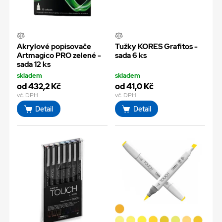
Akrylové popisovače
Tužky KORES Grafitos -
Artmagico PRO zelené -
sada 6 ks
sada 12 ks
skladem
skladem
od 432,2 Kč
od 41,0 Kč
vč. DPH
vč. DPH
Detail
Detail