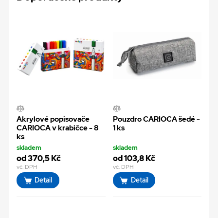
Akrylové popisovače
Pouzdro CARIOCA šedé -
CARIOCA v krabičce - 8
1 ks
ks
skladem
skladem
od 370,5 Kč
od 103,8 Kč
vč. DPH
vč. DPH
Detail
Detail