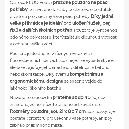
Carioca FLUO Pouch
prázdné pouzdro na psací
potřeby
je navrženo tak, aby poskytovalo dostatek
prostoru pro všechny vaše psací potřeby.
Díky jedné
velké přihrádce je ideální pro uložení tužek, per,
fixů a dalších školních potřeb
. Pouzdro je vyrobeno z
odolného polyesteru, který zajišťuje dlouhou životnost
a ochranu vašich věcí.
Pouzdro je dostupné v různých výrazných
fluorescenčních barvách, což nejen že vypadá skvěle,
ale také zajišťuje jeho snadnou viditelnost v batohu
nebo školní tašce. Díky svému
kompaktnímu a
ergonomickému designu
se snadno vejde do
jakéhokoli školního batohu.
Navíc je toto pouzdro
pratelné až do 40 °C
, což
znamená, že ho můžete snadno udržovat čisté.
Rozměry pouzdra jsou 21 x 8 x 7 cm
, což poskytuje
dostatek prostoru pro všechny vaše potřeby, aniž by
zabíralo příliš mnoho místa.