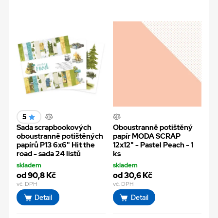
5
Sada scrapbookových
Oboustranně potištěný
oboustranně potištěných
papír MODA SCRAP
papírů P13 6x6" Hit the
12x12" - Pastel Peach - 1
road - sada 24 listů
ks
skladem
skladem
od 90,8 Kč
od 30,6 Kč
vč. DPH
vč. DPH
Detail
Detail