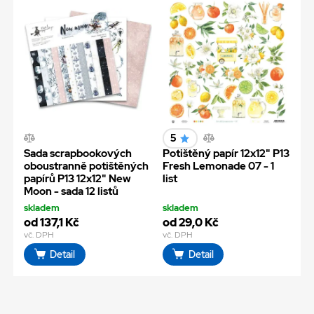
5
Sada scrapbookových
Potištěný papír 12x12" P13
oboustranně potištěných
Fresh Lemonade 07 - 1
papírů P13 12x12" New
list
Moon - sada 12 listů
skladem
skladem
od 137,1 Kč
od 29,0 Kč
vč. DPH
vč. DPH
Detail
Detail