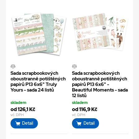
Sada scrapbookových
Sada scrapbookových
oboustranně potištěných
oboustranně potištěných
papírů P13 6x6" Truly
papírů P13 6x6" -
Yours - sada 24 listů
Beautiful Moments - sada
12 listů
skladem
skladem
od 126,1 Kč
od 116,9 Kč
vč. DPH
vč. DPH
Detail
Detail