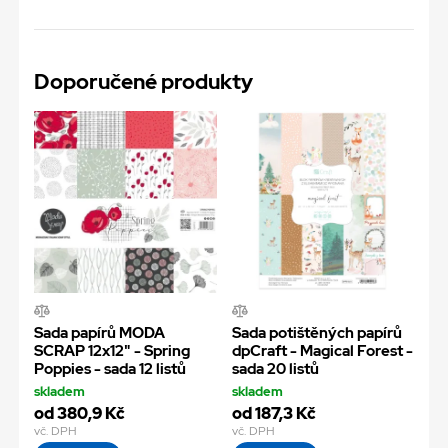
Doporučené produkty
Sada papírů MODA
Sada potištěných papírů
SCRAP 12x12" - Spring
dpCraft - Magical Forest -
Poppies - sada 12 listů
sada 20 listů
skladem
skladem
od 380,9 Kč
od 187,3 Kč
vč. DPH
vč. DPH