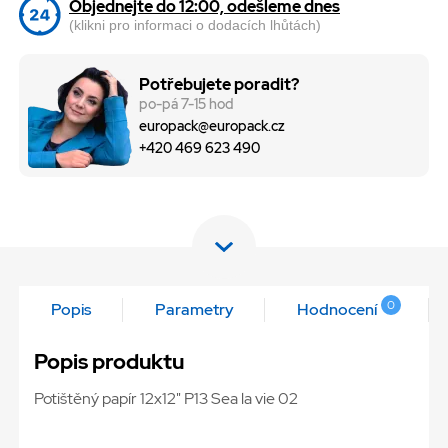
Objednejte do 12:00, odešleme dnes
(klikni pro informaci o dodacích lhůtách)
Potřebujete poradit?
po-pá 7-15 hod
europack@europack.cz
+420 469 623 490
0
Popis
Parametry
Hodnocení
Popis produktu
Potištěný papír 12x12" P13 Sea la vie 02