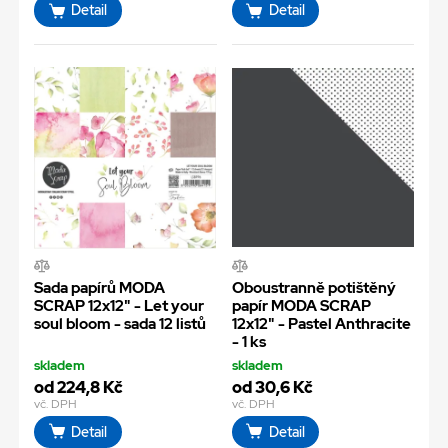
Detail
Detail
Sada papírů MODA
Oboustranně potištěný
SCRAP 12x12" - Let your
papír MODA SCRAP
soul bloom - sada 12 listů
12x12" - Pastel Anthracite
- 1 ks
skladem
skladem
od 224,8 Kč
od 30,6 Kč
vč. DPH
vč. DPH
Detail
Detail