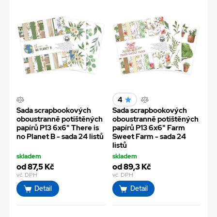
4
Sada scrapbookových
Sada scrapbookových
oboustranně potištěných
oboustranně potištěných
papírů P13 6x6" There is
papírů P13 6x6" Farm
no Planet B - sada 24 listů
Sweet Farm - sada 24
listů
skladem
skladem
od 87,5 Kč
od 89,3 Kč
vč. DPH
vč. DPH
Detail
Detail