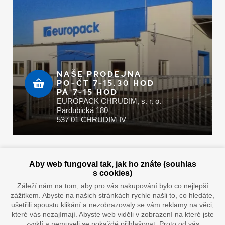
NAŠE PRODEJNA
PO-ČT 7-15.30 HOD
PÁ 7-15 HOD
EUROPACK CHRUDIM, s. r. o.
Pardubická 180
537 01 CHRUDIM IV
Zaplatit u nás můžete hotově i online
Aby web fungoval tak, jak ho znáte (souhlas
s cookies)
Záleží nám na tom, aby pro vás nakupování bylo co nejlepší
zážitkem. Abyste na našich stránkách rychle našli to, co hledáte,
Doprava vaším oblíbeným dopravcem
ušetřili spoustu klikání a nezobrazovaly se vám reklamy na věci,
které vás nezajímají. Abyste web viděli v zobrazení na které jste
zvyklí a nemuseli se pokaždé přihlašovat. Proto od vás