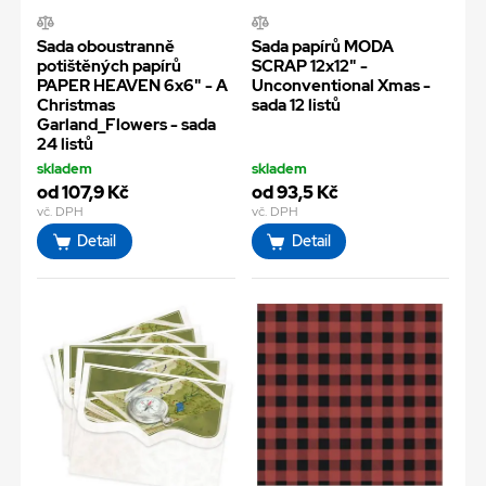
Sada oboustranně
Sada papírů MODA
potištěných papírů
SCRAP 12x12" -
PAPER HEAVEN 6x6" - A
Unconventional Xmas -
Christmas
sada 12 listů
Garland_Flowers - sada
24 listů
skladem
skladem
od 107,9 Kč
od 93,5 Kč
vč. DPH
vč. DPH
Detail
Detail