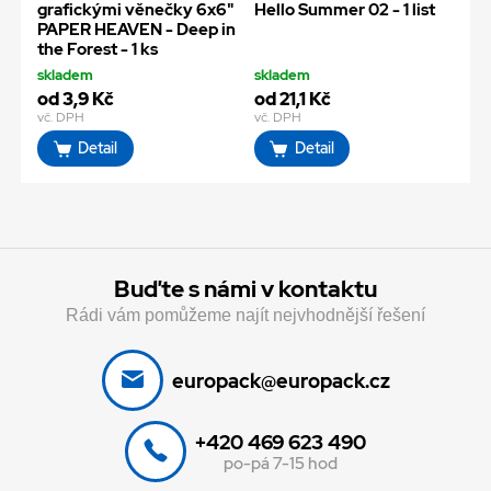
grafickými věnečky 6x6"
Hello Summer 02 - 1 list
PAPER HEAVEN - Deep in
the Forest - 1 ks
skladem
skladem
od 3,9 Kč
od 21,1 Kč
vč. DPH
vč. DPH
Detail
Detail
Buďte s námi v kontaktu
Rádi vám pomůžeme najít nejvhodnější řešení
europack@europack.cz
+420 469 623 490
po-pá 7-15 hod