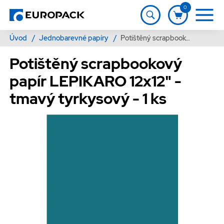
0
Úvod
/
Jednobarevné papíry
/
Potištěný scrapbookový papír LEPIKARO 12x12" - tmavý tyrkysový - 1 ks
Potištěný scrapbookový
papír LEPIKARO 12x12" -
tmavý tyrkysový - 1 ks