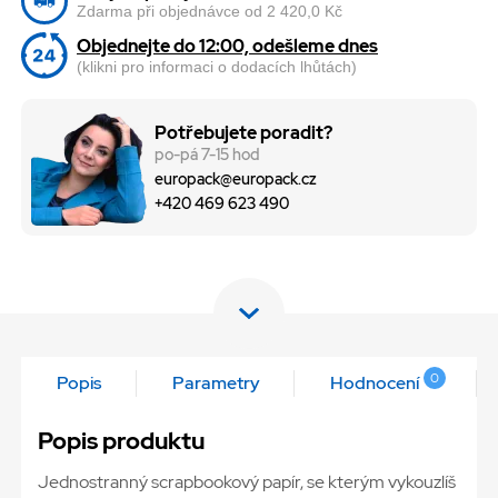
Zdarma při objednávce od 2 420,0 Kč
Objednejte do 12:00, odešleme dnes
(klikni pro informaci o dodacích lhůtách)
Potřebujete poradit?
po-pá 7-15 hod
europack@europack.cz
+420 469 623 490
0
Popis
Parametry
Hodnocení
Popis produktu
Jednostranný scrapbookový papír, se kterým vykouzlíš