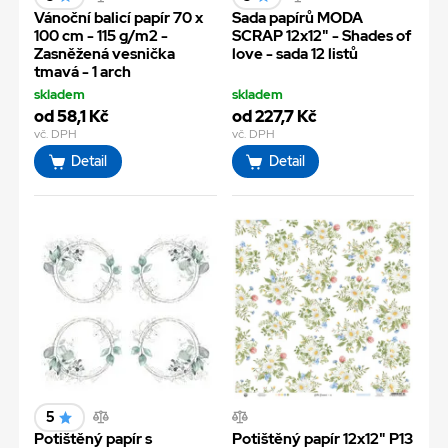
Vánoční balicí papír 70 x
Sada papírů MODA
100 cm - 115 g/m2 -
SCRAP 12x12" - Shades of
Zasněžená vesnička
love - sada 12 listů
tmavá - 1 arch
skladem
skladem
od 58,1 Kč
od 227,7 Kč
vč. DPH
vč. DPH
Detail
Detail
5
Potištěný papír s
Potištěný papír 12x12" P13