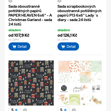
Sada oboustranně
Sada scrapbookových
potištěných papírů
oboustranně potištěných
PAPER HEAVEN 6x6" - A
papírů P13 6x6" Lady´s
Christmas Garland - sada
diary - sada 24 listů
24 listů
skladem
skladem
od 107,9 Kč
od 126,1 Kč
vč. DPH
vč. DPH
Detail
Detail
5
5