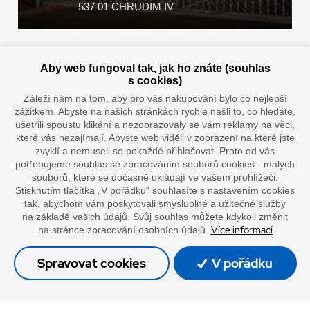
537 01 CHRUDIM IV
Zaplatit u nás můžete hotově i online
Aby web fungoval tak, jak ho znáte (souhlas
s cookies)
Záleží nám na tom, aby pro vás nakupování bylo co nejlepší
zážitkem. Abyste na našich stránkách rychle našli to, co hledáte,
Doprava vaším oblíbeným dopravcem
ušetřili spoustu klikání a nezobrazovaly se vám reklamy na věci,
které vás nezajímají. Abyste web viděli v zobrazení na které jste
zvyklí a nemuseli se pokaždé přihlašovat. Proto od vás
potřebujeme souhlas se zpracováním souborů cookies - malých
souborů, které se dočasně ukládají ve vašem prohlížeči.
Stisknutím tlačítka „V pořádku“ souhlasíte s nastavením cookies
tak, abychom vám poskytovali smysluplné a užitečné služby
na základě vašich údajů. Svůj souhlas můžete kdykoli změnit
Více informací
na stránce zpracování osobních údajů.
”Lepíme s jistotou”
Spravovat cookies
V pořádku
© Oficiální stránky společnosti Europack
Made by