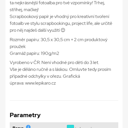
ta nejkrásnější fotoalba pro tvé vzpomínky! Trhej,
stříhej, mačkej!
Scrapbookový papír je vhodný pro kreativní tvoření
fotoalb ve stylu scrapbookingu, project life, ale určitě
pro něj najdeš další využití 😊
Rozměr papíru: 30,5 x 30,5 cm + 2 cm produktový
proužek
Gramáž papíru: 190g/m2
Vyrobeno v ČR. Není vhodné pro děti do 3 let.
Vše je děláno ručně a s láskou. Omluvte tedy prosím
případné odchylky v ořezu. Grafická
úprava: www.lepikaro.cz
Parametry