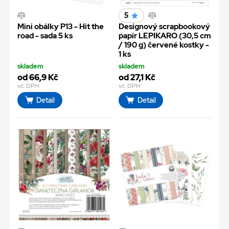
5
Mini obálky P13 - Hit the
Designový scrapbookový
road - sada 5 ks
papír LEPIKARO (30,5 cm
/ 190 g) červené kostky -
1 ks
skladem
skladem
od 66,9 Kč
od 27,1 Kč
vč. DPH
vč. DPH
Detail
Detail