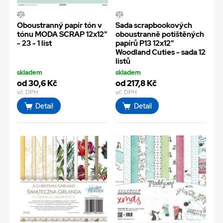
Oboustranný papír tón v
Sada scrapbookových
tónu MODA SCRAP 12x12"
oboustranně potištěných
- 23 - 1 list
papírů P13 12x12"
Woodland Cuties - sada 12
listů
skladem
skladem
od 30,6 Kč
od 217,8 Kč
vč. DPH
vč. DPH
Detail
Detail