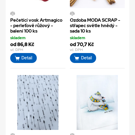
Pečetící vosk Artmagico
Ozdoba MODA SCRAP -
- perleťově růžový -
střapec světle hnědý -
balení 100 ks
sada 10 ks
skladem
skladem
od 86,8 Kč
od 70,7 Kč
vč. DPH
vč. DPH
Detail
Detail