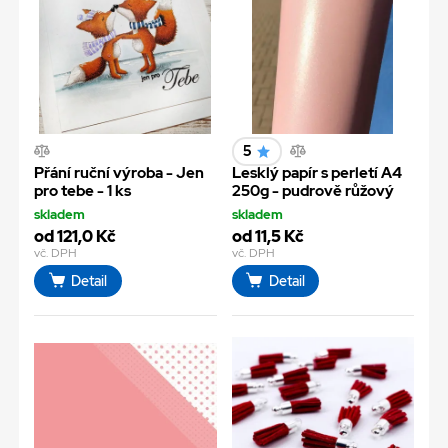
5
Přání ruční výroba - Jen
Lesklý papír s perletí A4
pro tebe - 1 ks
250g - pudrově růžový
skladem
skladem
od 121,0 Kč
od 11,5 Kč
vč. DPH
vč. DPH
Detail
Detail