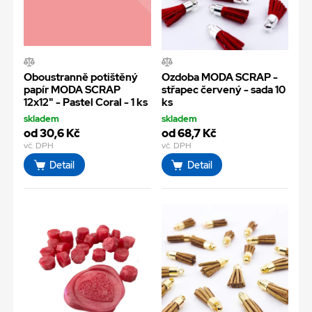
Oboustranně potištěný
Ozdoba MODA SCRAP -
papír MODA SCRAP
střapec červený - sada 10
12x12" - Pastel Coral - 1 ks
ks
skladem
skladem
od 30,6 Kč
od 68,7 Kč
vč. DPH
vč. DPH
Detail
Detail