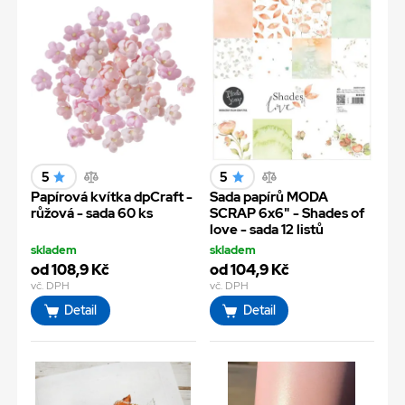
5
5
Papírová kvítka dpCraft -
Sada papírů MODA
růžová - sada 60 ks
SCRAP 6x6" - Shades of
love - sada 12 listů
skladem
skladem
od 108,9 Kč
od 104,9 Kč
vč. DPH
vč. DPH
Detail
Detail