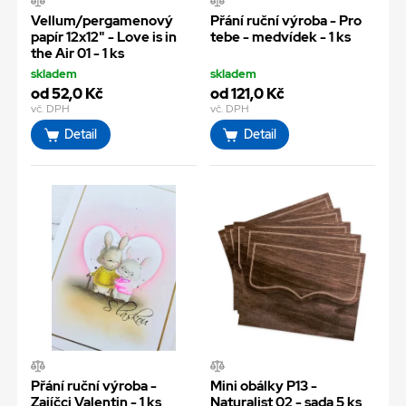
Vellum/pergamenový
Přání ruční výroba - Pro
papír 12x12" - Love is in
tebe - medvídek - 1 ks
the Air 01 - 1 ks
skladem
skladem
od 52,0 Kč
od 121,0 Kč
vč. DPH
vč. DPH
Detail
Detail
Přání ruční výroba -
Mini obálky P13 -
Zajíčci Valentin - 1 ks
Naturalist 02 - sada 5 ks