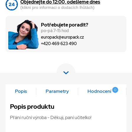
Objednejte do 12:00, odešleme dnes
(klikni pro informaci o dodacích lhůtách)
Potřebujete poradit?
po-pá 7-15 hod
europack@europack.cz
+420 469 623 490
0
Popis
Parametry
Hodnocení
Popis produktu
Přání ruční výroba - Děkuji, paní učitelko!