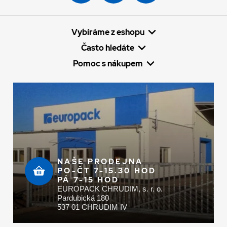
Vybíráme z eshopu
Často hledáte
Pomoc s nákupem
NAŠE PRODEJNA
PO-ČT 7-15.30 HOD
PÁ 7-15 HOD
EUROPACK CHRUDIM, s. r. o.
Pardubická 180
537 01 CHRUDIM IV