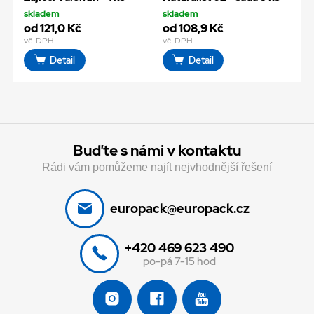
skladem
skladem
od 121,0 Kč
od 108,9 Kč
vč. DPH
vč. DPH
Detail
Detail
Buďte s námi v kontaktu
Rádi vám pomůžeme najít nejvhodnější řešení
europack@europack.cz
+420 469 623 490
po-pá 7-15 hod