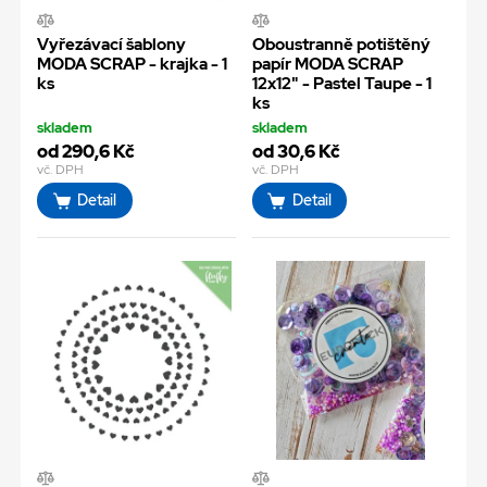
Vyřezávací šablony
Oboustranně potištěný
MODA SCRAP - krajka - 1
papír MODA SCRAP
ks
12x12" - Pastel Taupe - 1
ks
skladem
skladem
od 290,6 Kč
od 30,6 Kč
vč. DPH
vč. DPH
Detail
Detail