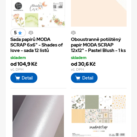
5
Sada papírů MODA
Oboustranně potištěný
SCRAP 6x6" - Shades of
papír MODA SCRAP
love - sada 12 listů
12x12" - Pastel Blush - 1 ks
skladem
skladem
od 104,9 Kč
od 30,6 Kč
vč. DPH
vč. DPH
Detail
Detail