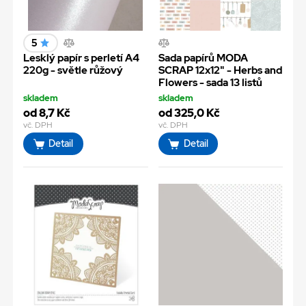
5
Lesklý papír s perletí A4
Sada papírů MODA
220g - světle růžový
SCRAP 12x12" - Herbs and
Flowers - sada 13 listů
skladem
skladem
od 8,7 Kč
od 325,0 Kč
vč. DPH
vč. DPH
Detail
Detail