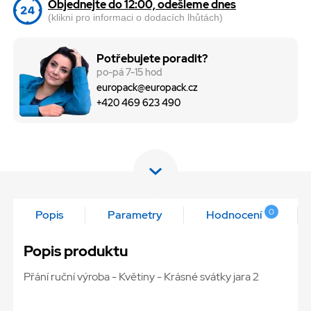
Objednejte do 12:00, odešleme dnes
(klikni pro informaci o dodacích lhůtách)
Potřebujete poradit?
po-pá 7-15 hod
europack@europack.cz
+420 469 623 490
0
Popis
Parametry
Hodnocení
Popis produktu
Přání ruční výroba - Květiny - Krásné svátky jara 2