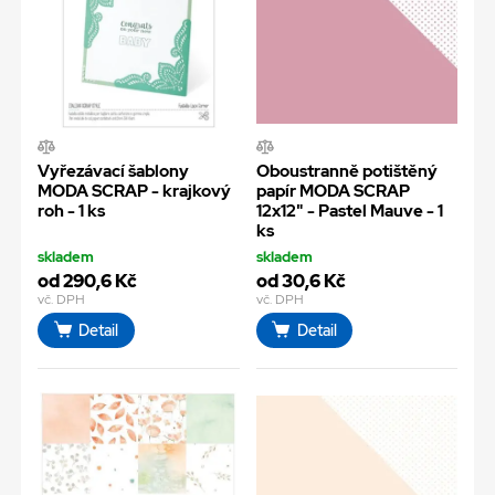
Vyřezávací šablony
Oboustranně potištěný
MODA SCRAP - krajkový
papír MODA SCRAP
roh - 1 ks
12x12" - Pastel Mauve - 1
ks
skladem
skladem
od 290,6 Kč
od 30,6 Kč
vč. DPH
vč. DPH
Detail
Detail