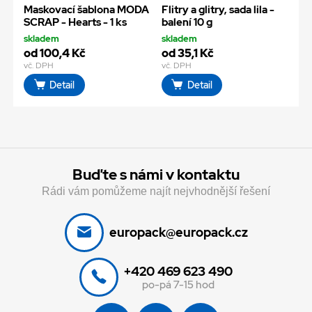
Maskovací šablona MODA
Flitry a glitry, sada lila -
SCRAP - Hearts - 1 ks
balení 10 g
skladem
skladem
od 100,4 Kč
od 35,1 Kč
vč. DPH
vč. DPH
Detail
Detail
Buďte s námi v kontaktu
Rádi vám pomůžeme najít nejvhodnější řešení
europack@europack.cz
+420 469 623 490
po-pá 7-15 hod