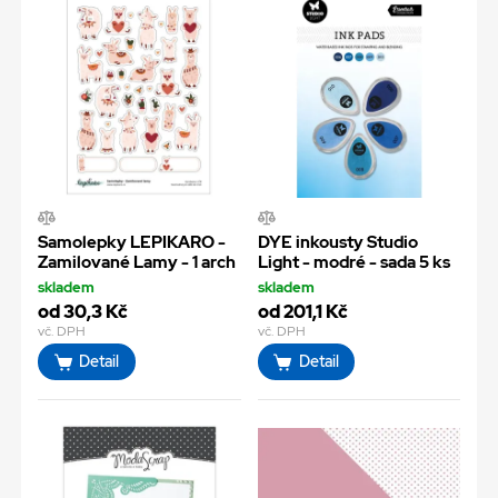
Samolepky LEPIKARO -
DYE inkousty Studio
Zamilované Lamy - 1 arch
Light - modré - sada 5 ks
skladem
skladem
od 30,3 Kč
od 201,1 Kč
vč. DPH
vč. DPH
Detail
Detail