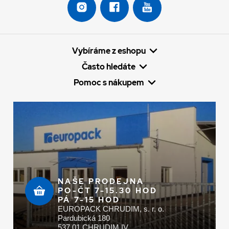
Vybíráme z eshopu
Často hledáte
Pomoc s nákupem
NAŠE PRODEJNA
PO-ČT 7-15.30 HOD
PÁ 7-15 HOD
EUROPACK CHRUDIM, s. r. o.
Pardubická 180
537 01 CHRUDIM IV