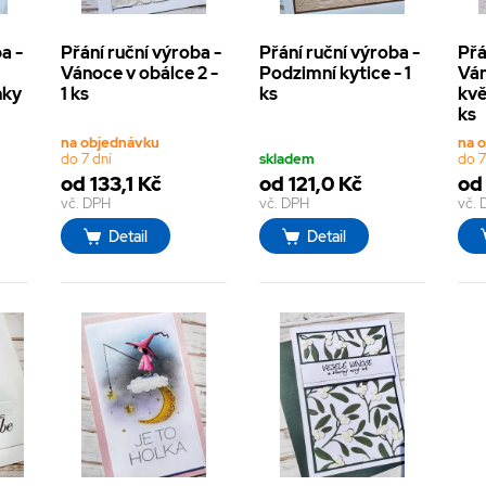
a -
Přání ruční výroba -
Přání ruční výroba -
Přá
Vánoce v obálce 2 -
Podzimní kytice - 1
Ván
nky
1 ks
ks
kvě
ks
na objednávku
na 
do 7 dní
skladem
do 7
od 133,1 Kč
od 121,0 Kč
od 
vč. DPH
vč. DPH
vč.
Detail
Detail