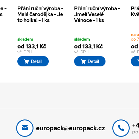
a -
Přání ruční výroba -
Přání ruční výroba -
Přá
ks
Malá čarodějka - Je
Jmelí Veselé
Kvě
to holka! - 1 ks
Vánoce - 1 ks
na 
skladem
skladem
do 7
od 133,1 Kč
od 133,1 Kč
od 
vč. DPH
vč. DPH
vč.
Detail
Detail
+4
europack@europack.cz
po