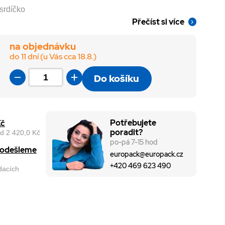
 srdíčko
Přečíst si více
na objednávku
do 11 dní (u Vás cca 18.8.)
Do košíku
Potřebujete
Kč
poradit?
d 2 420,0 Kč
po-pá 7-15 hod
, odešleme
europack@europack.cz
+420 469 623 490
odacích