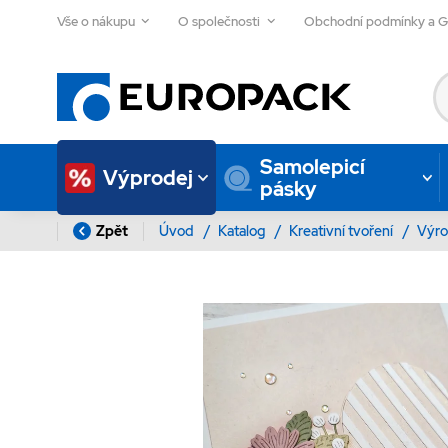
Vše o nákupu
O společnosti
Obchodní podmínky a 
Samolepicí
Výprodej
pásky
Zpět
Úvod
/
Katalog
/
Kreativní tvoření
/
Výro