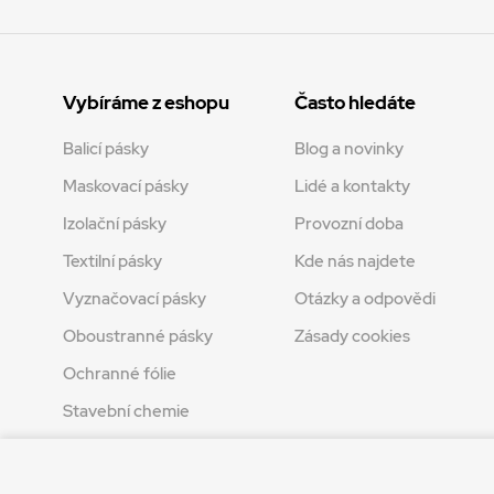
Vybíráme z eshopu
Často hledáte
Balicí pásky
Blog a novinky
Maskovací pásky
Lidé a kontakty
Izolační pásky
Provozní doba
Textilní pásky
Kde nás najdete
Vyznačovací pásky
Otázky a odpovědi
Oboustranné pásky
Zásady cookies
Ochranné fólie
Stavební chemie
Tvoření