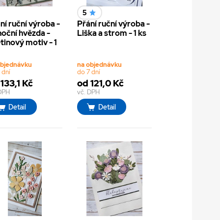
5
ní ruční výroba -
Přání ruční výroba -
oční hvězda -
Liška a strom - 1 ks
tinový motiv - 1
objednávku
na objednávku
 dní
do 7 dní
133,1 Kč
od 121,0 Kč
 DPH
vč. DPH
Detail
Detail