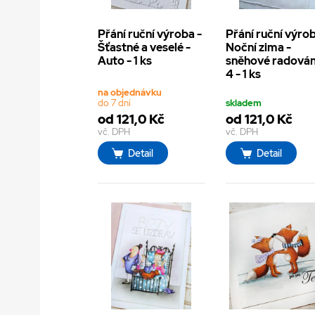
Přání ruční výroba -
Přání ruční výrob
Šťastné a veselé -
Noční zima -
Auto - 1 ks
sněhové radová
4 - 1 ks
na objednávku
do 7 dní
skladem
od 121,0 Kč
od 121,0 Kč
vč. DPH
vč. DPH
Detail
Detail