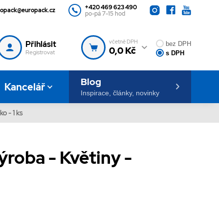
+420 469 623 490
ropack@europack.cz
po-pá 7-15 hod
včetně DPH
Přihlásit
bez DPH
0,0 Kč
Registrovat
s DPH
Blog
Kancelář
Inspirace, články, novinky
ko - 1 ks
ýroba - Květiny -