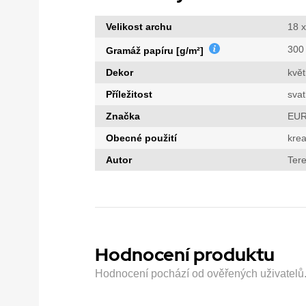
Velikost archu
18 x
300
Gramáž papíru [g/m²]
Dekor
květ
Příležitost
sva
Značka
EUR
Obecné použití
krea
Autor
Tere
Hodnocení produktu
Hodnocení pochází od ověřených uživatelů. H