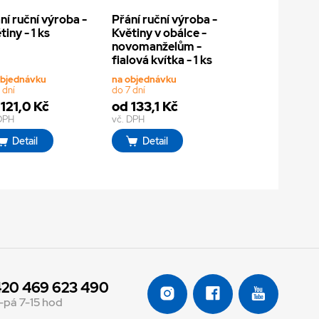
ní ruční výroba -
Přání ruční výroba -
tiny - 1 ks
Květiny v obálce -
novomanželům -
fialová kvítka - 1 ks
objednávku
na objednávku
 dní
do 7 dní
121,0 Kč
od 133,1 Kč
 DPH
vč. DPH
Detail
Detail
20 469 623 490
-pá 7-15 hod