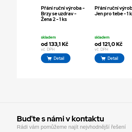
Přání ruční výroba -
Přání ruční výrob
Brzy se uzdrav -
Jen pro tebe - 1 
Žena 2 - 1 ks
skladem
skladem
od 133,1 Kč
od 121,0 Kč
vč. DPH
vč. DPH
Detail
Detail
Buďte s námi v kontaktu
Rádi vám pomůžeme najít nejvhodnější řešení