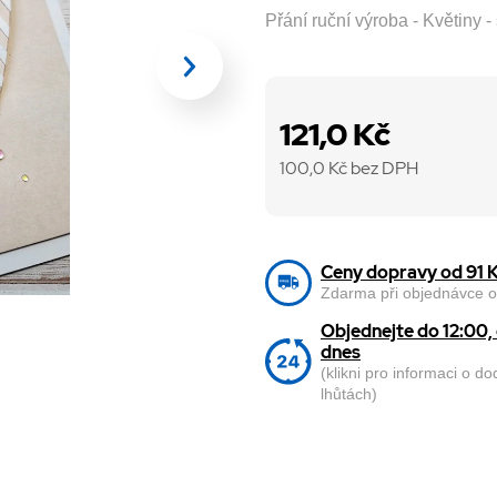
Přání ruční výroba - Květiny -
121,0 Kč
100,0
Kč bez DPH
Ceny dopravy od 91 
Zdarma při objednávce o
Objednejte do 12:00
dnes
(klikni pro informaci o d
lhůtách)