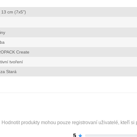
 13 cm (7x5")
iny
tba
OPACK Create
tivní tvoření
za Stará
odnotit produkty mohou pouze registrovaní uživatelé, kteří si p
5