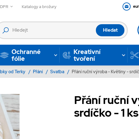
GDPR
Katalogy a brožury
eu
Hledat
Ochranné
Kreativní
fólie
tvoření
bky od Terky
/
Přání
/
Svatba
/
Přání ruční výroba - Květiny - srdíč
Přání ruční v
srdíčko - 1 ks