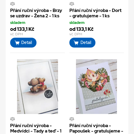
Přání ruční výroba - Brzy
Přání ruční výroba - Dort
se uzdrav - Žena 2 - 1 ks
- gratulujeme - 1 ks
skladem
skladem
od 133,1 Kč
od 133,1 Kč
vč. DPH
vč. DPH
Detail
Detail
Přání ruční výroba -
Přání ruční výroba -
Medvídci - Tady a teď - 1
Papoušek - gratulujeme -