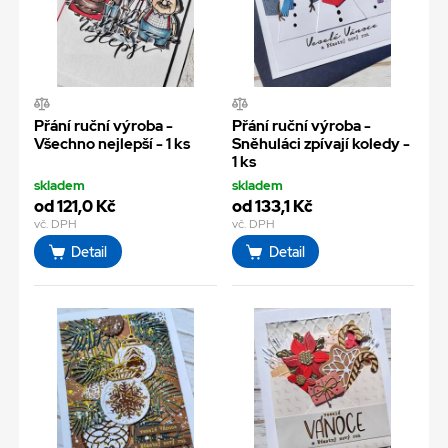
Přání ruční výroba -
Přání ruční výroba -
Všechno nejlepší - 1 ks
Sněhuláci zpívají koledy -
1 ks
skladem
skladem
od 121,0 Kč
od 133,1 Kč
vč. DPH
vč. DPH
Detail
Detail