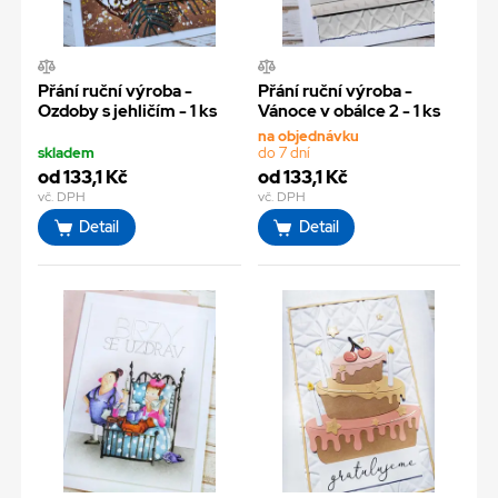
Přání ruční výroba -
Přání ruční výroba -
Ozdoby s jehličím - 1 ks
Vánoce v obálce 2 - 1 ks
na objednávku
skladem
do 7 dní
od 133,1 Kč
od 133,1 Kč
vč. DPH
vč. DPH
Detail
Detail