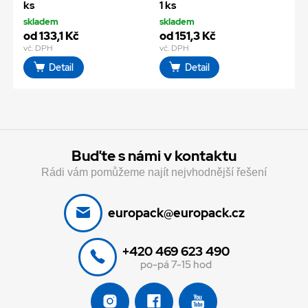
ks
1 ks
skladem
skladem
od 133,1 Kč
od 151,3 Kč
vč. DPH
vč. DPH
Detail
Detail
Buďte s námi v kontaktu
Rádi vám pomůžeme najít nejvhodnější řešení
europack@europack.cz
+420 469 623 490
po-pá 7-15 hod