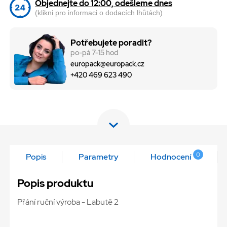
Objednejte do 12:00, odešleme dnes
(klikni pro informaci o dodacích lhůtách)
Potřebujete poradit?
po-pá 7-15 hod
europack@europack.cz
+420 469 623 490
0
Popis
Parametry
Hodnocení
Popis produktu
Přání ruční výroba - Labutě 2