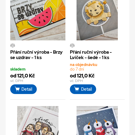
Přání ruční výroba - Brzy
Přání ruční výroba -
se uzdrav - 1 ks
Lvíček - šedé - 1 ks
na objednávku
skladem
do 7 dní
od 121,0 Kč
od 121,0 Kč
vč. DPH
vč. DPH
Detail
Detail