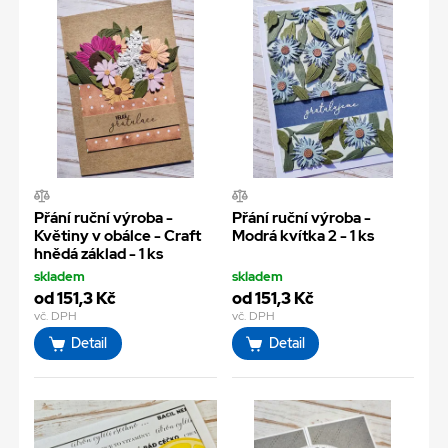
Přání ruční výroba -
Přání ruční výroba -
Květiny v obálce - Craft
Modrá kvítka 2 - 1 ks
hnědá základ - 1 ks
skladem
skladem
od 151,3 Kč
od 151,3 Kč
vč. DPH
vč. DPH
Detail
Detail