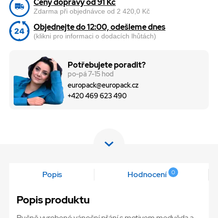
Ceny dopravy od 91 Kč
Zdarma při objednávce od 2 420,0 Kč
Objednejte do 12:00, odešleme dnes
(klikni pro informaci o dodacích lhůtách)
Potřebujete poradit?
po-pá 7-15 hod
europack@europack.cz
+420 469 623 490
0
Popis
Hodnocení
Popis produktu
Ručně vyrobené vánoční přání s motivem medvěda a