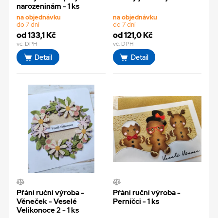
narozeninám - 1 ks
na objednávku
na objednávku
do 7 dní
do 7 dní
od 133,1 Kč
od 121,0 Kč
vč. DPH
vč. DPH
Detail
Detail
Přání ruční výroba -
Přání ruční výroba -
Věneček - Veselé
Perníčci - 1 ks
Velikonoce 2 - 1 ks