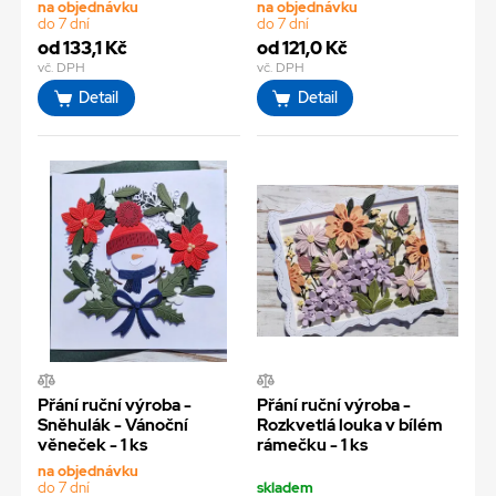
na objednávku
na objednávku
do 7 dní
do 7 dní
od 133,1 Kč
od 121,0 Kč
vč. DPH
vč. DPH
Detail
Detail
Přání ruční výroba -
Přání ruční výroba -
Sněhulák - Vánoční
Rozkvetlá louka v bílém
věneček - 1 ks
rámečku - 1 ks
na objednávku
do 7 dní
skladem