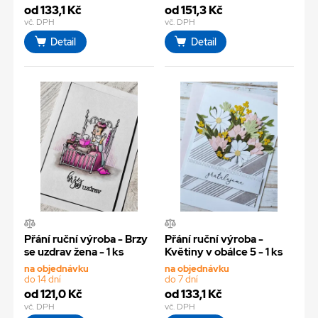
od 133,1 Kč
od 151,3 Kč
vč. DPH
vč. DPH
Detail
Detail
Přání ruční výroba - Brzy
Přání ruční výroba -
se uzdrav žena - 1 ks
Květiny v obálce 5 - 1 ks
na objednávku
na objednávku
do 14 dní
do 7 dní
od 121,0 Kč
od 133,1 Kč
vč. DPH
vč. DPH