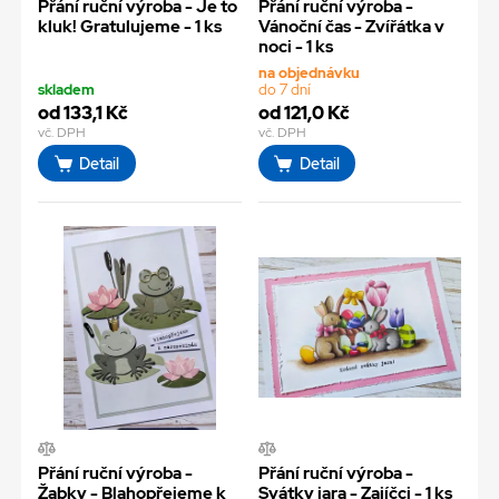
Přání ruční výroba - Je to
Přání ruční výroba -
kluk! Gratulujeme - 1 ks
Vánoční čas - Zvířátka v
noci - 1 ks
na objednávku
skladem
do 7 dní
od 133,1 Kč
od 121,0 Kč
vč. DPH
vč. DPH
Detail
Detail
Přání ruční výroba -
Přání ruční výroba -
Žabky - Blahopřejeme k
Svátky jara - Zajíčci - 1 ks