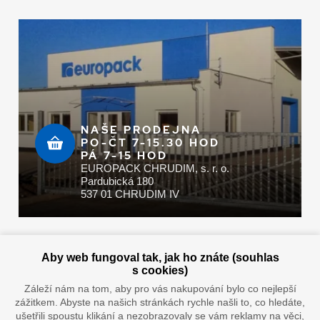
NAŠE PRODEJNA
PO-ČT 7-15.30 HOD
PÁ 7-15 HOD
EUROPACK CHRUDIM, s. r. o.
Pardubická 180
537 01 CHRUDIM IV
Zaplatit u nás můžete hotově i online
Aby web fungoval tak, jak ho znáte (souhlas
s cookies)
Záleží nám na tom, aby pro vás nakupování bylo co nejlepší
zážitkem. Abyste na našich stránkách rychle našli to, co hledáte,
Doprava vaším oblíbeným dopravcem
ušetřili spoustu klikání a nezobrazovaly se vám reklamy na věci,