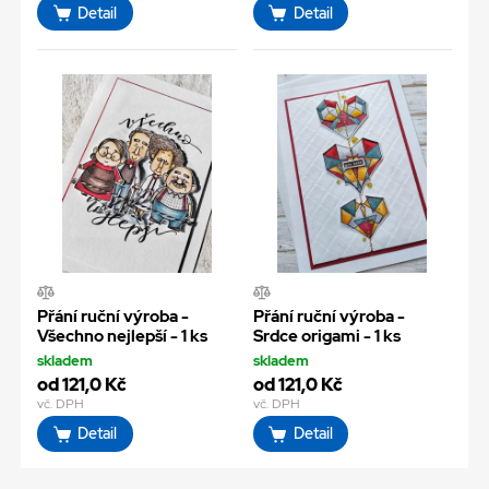
Detail
Detail
Přání ruční výroba -
Přání ruční výroba -
Všechno nejlepší - 1 ks
Srdce origami - 1 ks
skladem
skladem
od 121,0 Kč
od 121,0 Kč
vč. DPH
vč. DPH
Detail
Detail