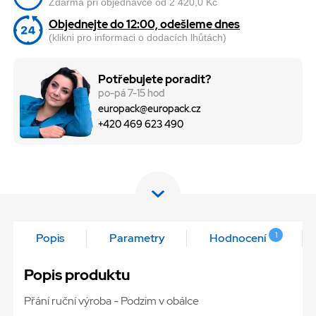
Zdarma při objednávce od 2 420,0 Kč
Objednejte do 12:00, odešleme dnes
(klikni pro informaci o dodacích lhůtách)
Potřebujete poradit?
po-pá 7-15 hod
europack@europack.cz
+420 469 623 490
1
Popis
Parametry
Hodnocení
Popis produktu
Přání ruční výroba - Podzim v obálce