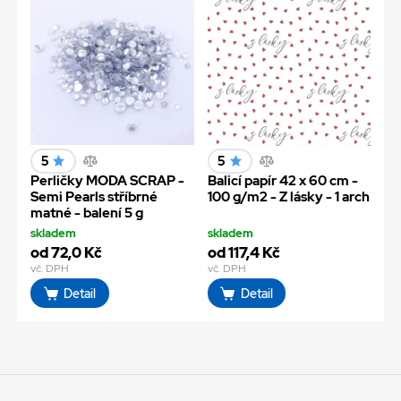
5
5
Perličky MODA SCRAP -
Balicí papír 42 x 60 cm -
Semi Pearls stříbrné
100 g/m2 - Z lásky - 1 arch
matné - balení 5 g
skladem
skladem
od 72,0 Kč
od 117,4 Kč
vč. DPH
vč. DPH
Detail
Detail