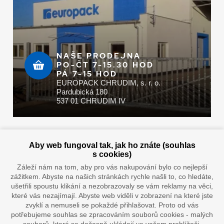
NAŠE PRODEJNA
PO-ČT 7-15.30 HOD
PÁ 7-15 HOD
EUROPACK CHRUDIM, s. r. o.
Pardubická 180
537 01 CHRUDIM IV
Zaplatit u nás můžete hotově i online
Aby web fungoval tak, jak ho znáte (souhlas
s cookies)
Záleží nám na tom, aby pro vás nakupování bylo co nejlepší
zážitkem. Abyste na našich stránkách rychle našli to, co hledáte,
Doprava vaším oblíbeným dopravcem
ušetřili spoustu klikání a nezobrazovaly se vám reklamy na věci,
které vás nezajímají. Abyste web viděli v zobrazení na které jste
zvyklí a nemuseli se pokaždé přihlašovat. Proto od vás
potřebujeme souhlas se zpracováním souborů cookies - malých