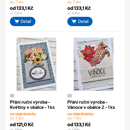
do 7 dní
do 7 dní
od 133,1 Kč
od 133,1 Kč
vč. DPH
vč. DPH
Detail
Detail
Přání ruční výroba -
Přání ruční výroba -
Květiny v obálce - 1 ks
Vánoce v obálce 2 - 1 ks
na objednávku
na objednávku
do 7 dní
do 7 dní
od 121,0 Kč
od 133,1 Kč
vč. DPH
vč. DPH