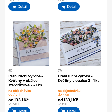
Detail
Detail
Přání ruční výroba -
Přání ruční výroba -
Květiny v obálce
Květiny v obálce 3 - 1 ks
starorůžové 2 - 1 ks
na objednávku
na objednávku
do 7 dní
do 7 dní
od 133,1 Kč
od 133,1 Kč
vč. DPH
vč. DPH
Detail
Detail