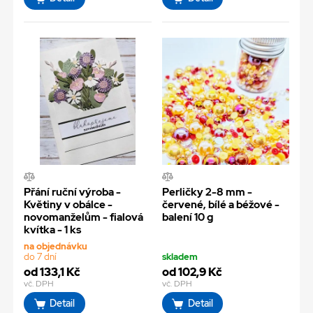
Přání ruční výroba -
Perličky 2-8 mm -
Květiny v obálce -
červené, bílé a béžové -
novomanželům - fialová
balení 10 g
kvítka - 1 ks
na objednávku
do 7 dní
skladem
od 133,1 Kč
od 102,9 Kč
vč. DPH
vč. DPH
Detail
Detail