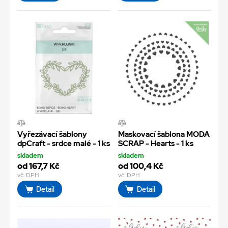
Vyřezávací šablony
Maskovací šablona MODA
dpCraft - srdce malé - 1 ks
SCRAP - Hearts - 1 ks
skladem
skladem
od 167,7 Kč
od 100,4 Kč
vč. DPH
vč. DPH
Detail
Detail