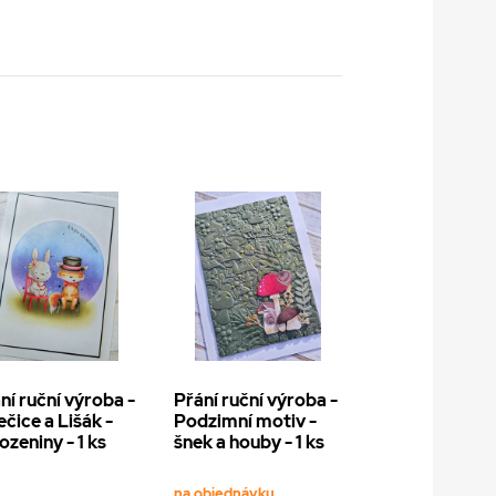
ní ruční výroba -
Přání ruční výroba -
ečice a Lišák -
Podzimní motiv -
ozeniny - 1 ks
šnek a houby - 1 ks
na objednávku