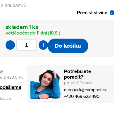
í s houbami 2
Přečíst si více
skladem 1 ks
větší počet do 11 dní (18.8.)
Do košíku
Potřebujete
Kč
poradit?
d 2 420,0 Kč
po-pá 7-15 hod
, odešleme
europack@europack.cz
+420 469 623 490
odacích