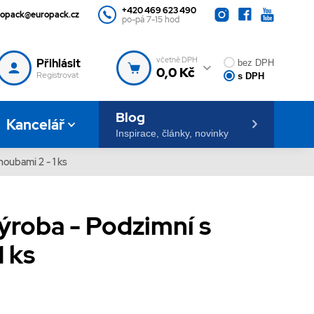
+420 469 623 490
ropack@europack.cz
po-pá 7-15 hod
včetně DPH
Přihlásit
bez DPH
0,0 Kč
Registrovat
s DPH
Blog
Kancelář
Inspirace, články, novinky
houbami 2 - 1 ks
výroba - Podzimní s
1 ks