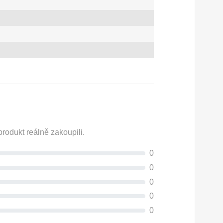
rodukt reálně zakoupili.
0
0
0
0
0