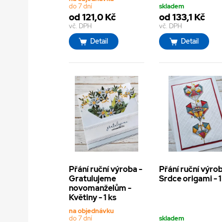
do 7 dní
skladem
od 121,0 Kč
od 133,1 Kč
vč. DPH
vč. DPH
Detail
Detail
Přání ruční výroba -
Přání ruční výrob
Gratulujeme
Srdce origami - 1
novomanželům -
Květiny - 1 ks
na objednávku
do 7 dní
skladem