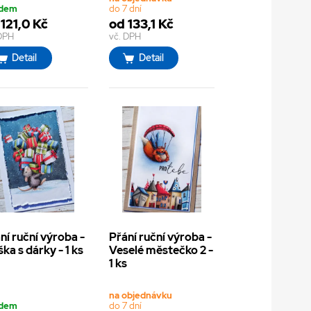
adem
do 7 dní
121,0 Kč
od 133,1 Kč
 DPH
vč. DPH
Detail
Detail
ní ruční výroba -
Přání ruční výroba -
ka s dárky - 1 ks
Veselé městečko 2 -
1 ks
na objednávku
adem
do 7 dní