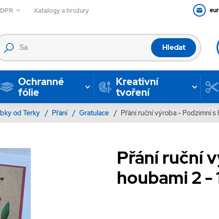
GDPR
Katalogy a brožury
eu
Hledat
Ochranné
Kreativní
fólie
tvoření
bky od Terky
/
Přání
/
Gratulace
/
Přání ruční výroba - Podzimní s 
Přání ruční 
houbami 2 - 