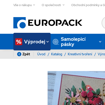
Vše o nákupu
O společnosti
Obchodní podmínky a 
Samolepicí
Výprodej
pásky
Zpět
Úvod
/
Katalog
/
Kreativní tvoření
/
Výro