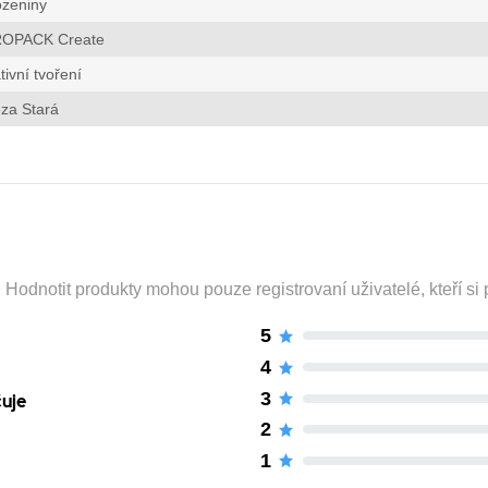
ozeniny
OPACK Create
tivní tvoření
za Stará
odnotit produkty mohou pouze registrovaní uživatelé, kteří si p
5
4
3
čuje
2
1