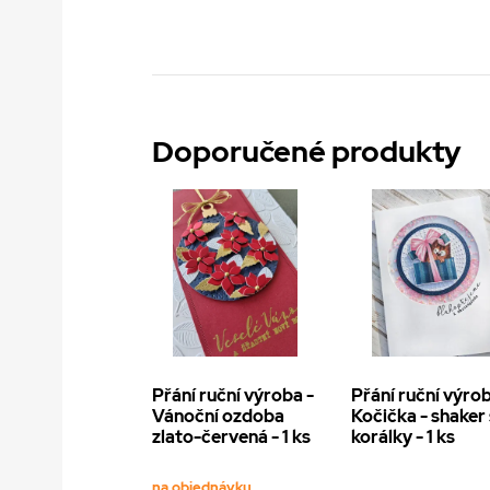
Doporučené produkty
Přání ruční výroba -
Přání ruční výrob
Vánoční ozdoba
Kočička - shaker 
zlato-červená - 1 ks
korálky - 1 ks
na objednávku