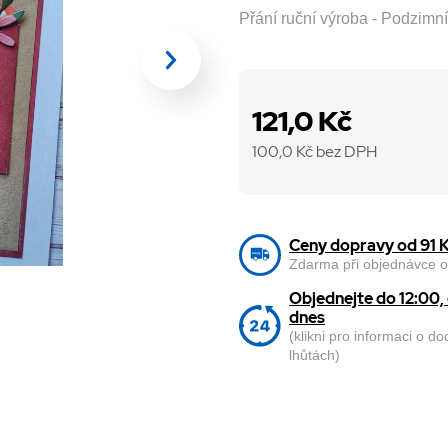
Přání ruční výroba - Podzimn
121,0 Kč
100,0
Kč bez DPH
Ceny dopravy od 91 
Zdarma při objednávce o
Objednejte do 12:00
dnes
(klikni pro informaci o d
lhůtách)