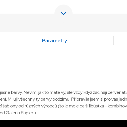
Parametry
sné barvy. Nevím, jak to máte vy, ale vždy když začínají červenat
ní. Miluji všechny ty barvy podzimu! Připravila jsem si pro vás jed
cí šablony od různých výrobců (to je moje další libůstka - kombin
od Galeria Papieru.