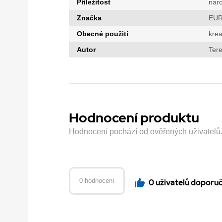
Příležitost
nar
Značka
EUR
Obecné použití
krea
Autor
Tere
Hodnocení produktu
Hodnocení pochází od ověřených uživatelů. H
0 hodnocení
0 uživatelů doporu