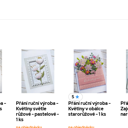
5
a -
Přání ruční výroba -
Přání ruční výroba -
Přá
s
Květiny světle
Květiny v obálce
Zaj
růžové - pastelové -
starorůžové - 1 ks
nar
1 ks
na objednávku
na objednávku