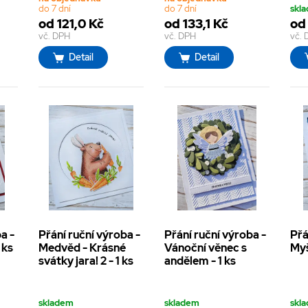
do 7 dní
do 7 dní
skl
od 121,0 Kč
od 133,1 Kč
od 
vč. DPH
vč. DPH
vč.
Detail
Detail
a -
Přání ruční výroba -
Přání ruční výroba -
Přá
 ks
Medvěd - Krásné
Vánoční věnec s
Myš
svátky jara! 2 - 1 ks
andělem - 1 ks
skladem
skladem
skl