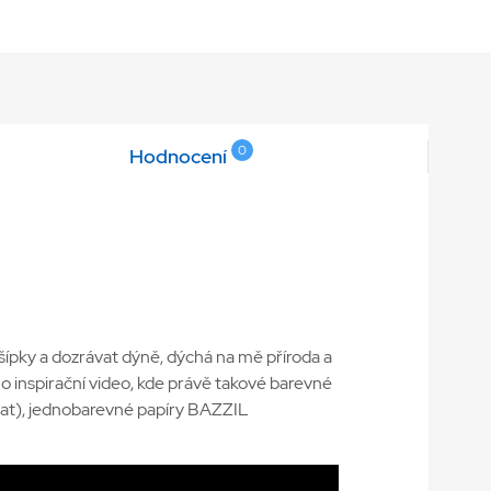
0
Hodnocení
 šípky a dozrávat dýně, dýchá na mě příroda a
no inspirační video, kde právě takové barevné
ovat), jednobarevné papíry BAZZIL