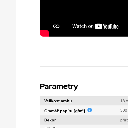
Parametry
Velikost archu
18 x
300
Gramáž papíru [g/m²]
Dekor
přír