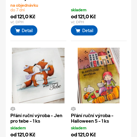
na objednávku
do 7 dní
skladem
od 121,0 Kč
od 121,0 Kč
vč. DPH
vč. DPH
Detail
Detail
Přání ruční výroba - Jen
Přání ruční výroba -
pro tebe - 1 ks
Halloween 5 - 1 ks
skladem
skladem
od 121,0 Kč
od 121,0 Kč