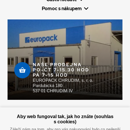
Pomoc s nákupem
NAŠE PRODEJNA
PO-ČT 7-15.30 HOD
PÁ 7-15 HOD
EUROPACK CHRUDIM, s. r. o.
Pardubická 180
537 01 CHRUDIM IV
Zaplatit u nás můžete hotově i online
Aby web fungoval tak, jak ho znáte (souhlas
s cookies)
Záleží nám na tom, aby pro vás nakupování bylo co nejlepší