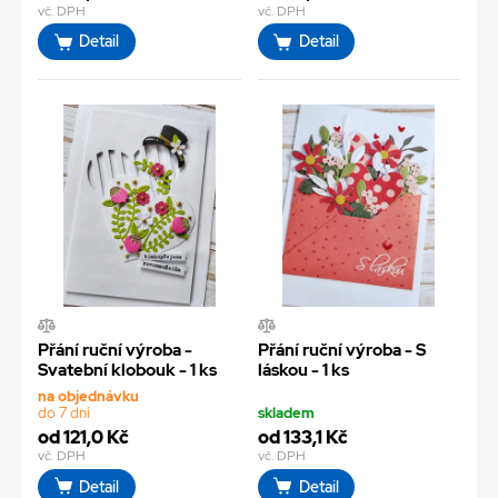
vč. DPH
vč. DPH
Detail
Detail
Přání ruční výroba -
Přání ruční výroba - S
Svatební klobouk - 1 ks
láskou - 1 ks
na objednávku
do 7 dní
skladem
od 121,0 Kč
od 133,1 Kč
vč. DPH
vč. DPH
Detail
Detail