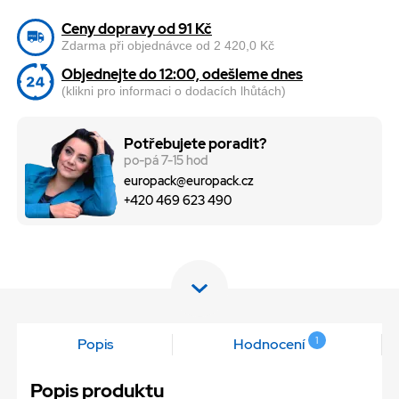
Ceny dopravy od 91 Kč
Zdarma při objednávce od 2 420,0 Kč
Objednejte do 12:00, odešleme dnes
(klikni pro informaci o dodacích lhůtách)
Potřebujete poradit?
po-pá 7-15 hod
europack@europack.cz
+420 469 623 490
1
Popis
Hodnocení
Popis produktu