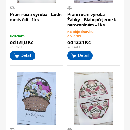
Přání ruční výroba - Lední
Přání ruční výroba -
medvědi - 1 ks
Žabky - Blahopřejeme k
narozeninám - 1 ks
na objednávku
skladem
do 7 dní
od 121,0 Kč
od 133,1 Kč
vč. DPH
vč. DPH
Detail
Detail