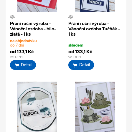
Přání ruční výroba -
Přání ruční výroba -
Vánoční ozdoba - bílo-
Vánoční ozdoba Tučňák -
zlatá - 1 ks
1 ks
na objednávku
do 7 dní
skladem
od 133,1 Kč
od 133,1 Kč
vč. DPH
vč. DPH
Detail
Detail