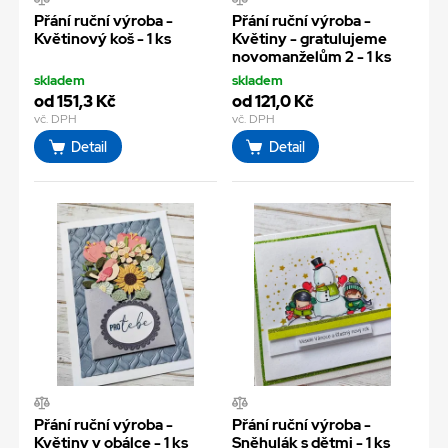
Přání ruční výroba -
Přání ruční výroba -
Květinový koš - 1 ks
Květiny - gratulujeme
novomanželům 2 - 1 ks
skladem
skladem
od 151,3 Kč
od 121,0 Kč
vč. DPH
vč. DPH
Detail
Detail
Přání ruční výroba -
Přání ruční výroba -
Květiny v obálce - 1 ks
Sněhulák s dětmi - 1 ks