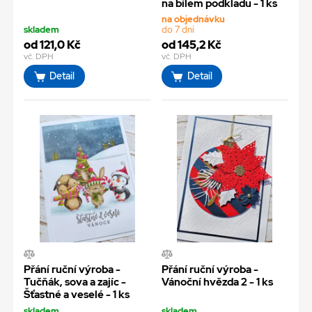
na bílem podkladu - 1 ks
na objednávku
skladem
do 7 dní
od 121,0 Kč
od 145,2 Kč
vč. DPH
vč. DPH
Detail
Detail
Přání ruční výroba -
Přání ruční výroba -
Tučňák, sova a zajíc -
Vánoční hvězda 2 - 1 ks
Šťastné a veselé - 1 ks
skladem
skladem