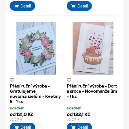
Detail
Detail
Přání ruční výroba -
Přání ruční výroba - Dort
Gratulujeme
a srdce - Novomanželům
novomanželům - Květiny
- 1 ks
5 - 1 ks
skladem
skladem
od 121,0 Kč
od 133,1 Kč
vč. DPH
vč. DPH
Detail
Detail