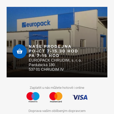
NAŠE PRODEJNA
PO-ČT 7-15.30 HOD
PÁ 7-15 HOD
EUROPACK CHRUDIM, s. r. o.
Pardubická 180
537 01 CHRUDIM IV
Zaplatit u nás můžete hotově i online
Doprava vaším oblíbeným dopravcem