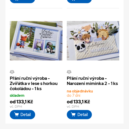
Přání ruční výroba -
Přání ruční výroba -
Zvířátka v lese s horkou
Narození miminka 2 - 1 ks
čokoládou - 1 ks
na objednávku
skladem
do 7 dní
od 133,1 Kč
od 133,1 Kč
vč. DPH
vč. DPH
Detail
Detail