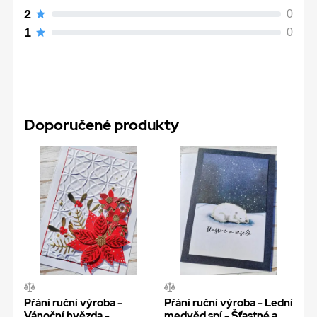
2
0
1
0
Doporučené produkty
Přání ruční výroba -
Přání ruční výroba - Lední
Vánoční hvězda -
medvěd spí - Šťastné a