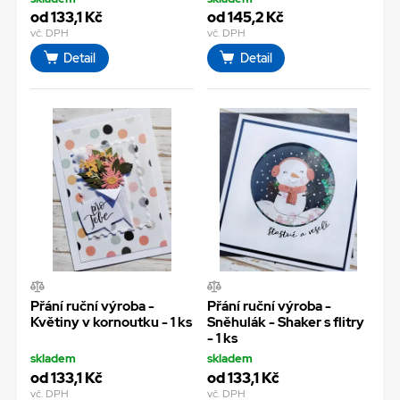
od 133,1 Kč
od 145,2 Kč
vč. DPH
vč. DPH
Detail
Detail
Přání ruční výroba -
Přání ruční výroba -
Květiny v kornoutku - 1 ks
Sněhulák - Shaker s flitry
- 1 ks
skladem
skladem
od 133,1 Kč
od 133,1 Kč
vč. DPH
vč. DPH