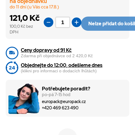
na objednávku
do 11 dní (u Vás cca 17.8.)
121,0 Kč
Nelze přidat do koš
100,0
Kč bez
DPH
Ceny dopravy od 91 Kč
Zdarma při objednávce od 2 420,0 Kč
Objednejte do 12:00, odešleme dnes
(klikni pro informaci o dodacích lhůtách)
Potřebujete poradit?
po-pá 7-15 hod
europack@europack.cz
+420 469 623 490