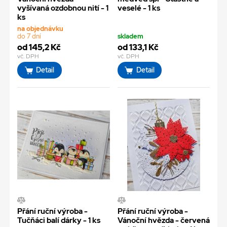
vyšívaná ozdobnou nití - 1
veselé - 1 ks
ks
na objednávku
do 7 dní
skladem
od 145,2 Kč
od 133,1 Kč
vč. DPH
vč. DPH
Detail
Detail
Přání ruční výroba -
Přání ruční výroba -
Tučňáci balí dárky - 1 ks
Vánoční hvězda - červená