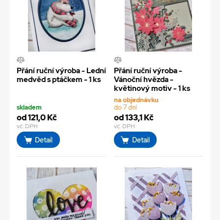
Přání ruční výroba - Lední
Přání ruční výroba -
medvěd s ptáčkem - 1 ks
Vánoční hvězda -
květinový motiv - 1 ks
na objednávku
skladem
do 7 dní
od 121,0 Kč
od 133,1 Kč
vč. DPH
vč. DPH
Detail
Detail