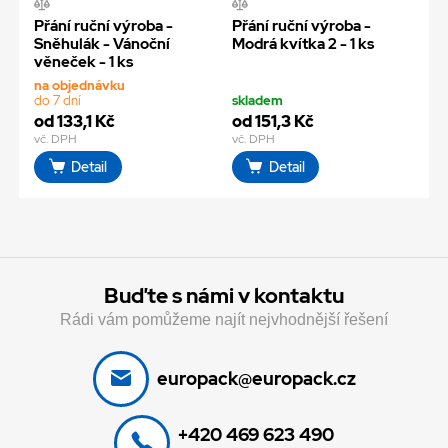
Přání ruční výroba -
Přání ruční výroba -
Sněhulák - Vánoční
Modrá kvítka 2 - 1 ks
věneček - 1 ks
na objednávku
do 7 dní
skladem
od 133,1 Kč
od 151,3 Kč
vč. DPH
vč. DPH
Detail
Detail
Buďte s námi v kontaktu
Rádi vám pomůžeme najít nejvhodnější řešení
europack@europack.cz
+420 469 623 490