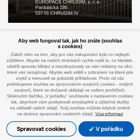
EUROPACK CHRUDIM, s. r. o.
Pardubická 180
537 01 CHRUDIM IV
Zaplatit u nás můžete hotově i online
Aby web fungoval tak, jak ho znáte (souhlas
s cookies)
Záleží nám na tom, aby pro vás nakupování bylo co nejlepší
zážitkem. Abyste na našich stránkách rychle našli to, co hledáte,
Doprava vaším oblíbeným dopravcem
ušetřili spoustu klikání a nezobrazovaly se vám reklamy na věci,
které vás nezajímají. Abyste web viděli v zobrazení na které jste
zvyklí a nemuseli se pokaždé přihlašovat. Proto od vás
potřebujeme souhlas se zpracováním souborů cookies - malých
souborů, které se dočasně ukládají ve vašem prohlížeči.
Stisknutím tlačítka „V pořádku“ souhlasíte s nastavením cookies
tak, abychom vám poskytovali smysluplné a užitečné služby
na základě vašich údajů. Svůj souhlas můžete kdykoli změnit
Více informací
na stránce zpracování osobních údajů.
”Lepíme s jistotou”
Spravovat cookies
V pořádku
© Oficiální stránky společnosti Europack