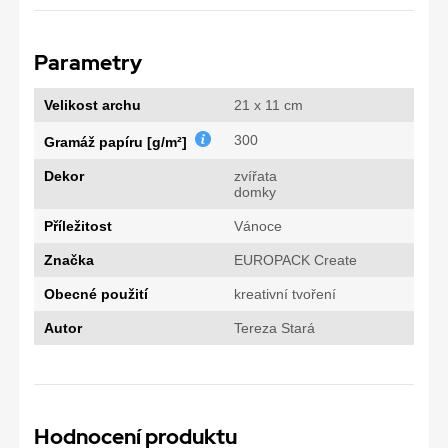
Parametry
Velikost archu
21 x 11 cm
300
Gramáž papíru [g/m²]
Dekor
zvířata
domky
Příležitost
Vánoce
Značka
EUROPACK Create
Obecné použití
kreativní tvoření
Autor
Tereza Stará
Hodnocení produktu