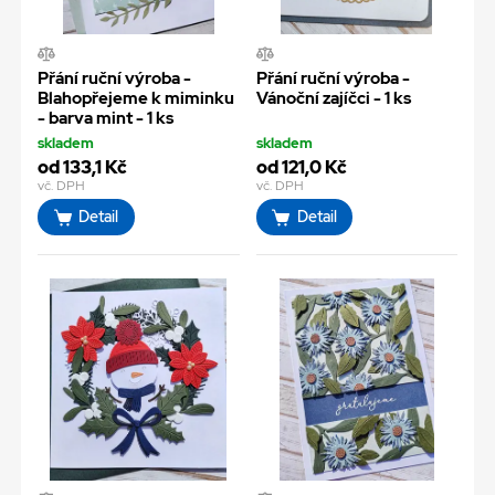
Přání ruční výroba -
Přání ruční výroba -
Blahopřejeme k miminku
Vánoční zajíčci - 1 ks
- barva mint - 1 ks
skladem
skladem
od 133,1 Kč
od 121,0 Kč
vč. DPH
vč. DPH
Detail
Detail