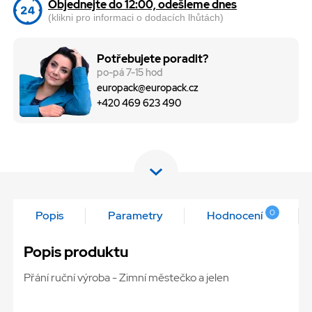
Objednejte do 12:00, odešleme dnes
(klikni pro informaci o dodacích lhůtách)
Potřebujete poradit?
po-pá 7-15 hod
europack@europack.cz
+420 469 623 490
0
Popis
Parametry
Hodnocení
Popis produktu
Přání ruční výroba - Zimní městečko a jelen