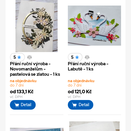
5
5
Přání ruční výroba -
Přání ruční výroba -
Novomanželům -
Labutě - 1 ks
pastelová se zlatou - 1 ks
na objednávku
na objednávku
do 7 dní
do 7 dní
od 133,1 Kč
od 121,0 Kč
vč. DPH
vč. DPH
Detail
Detail