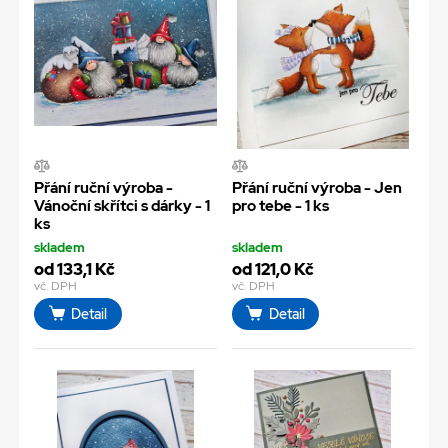
Přání ruční výroba -
Přání ruční výroba - Jen
Vánoční skřítci s dárky - 1
pro tebe - 1 ks
ks
skladem
skladem
od 133,1 Kč
od 121,0 Kč
vč. DPH
vč. DPH
Detail
Detail