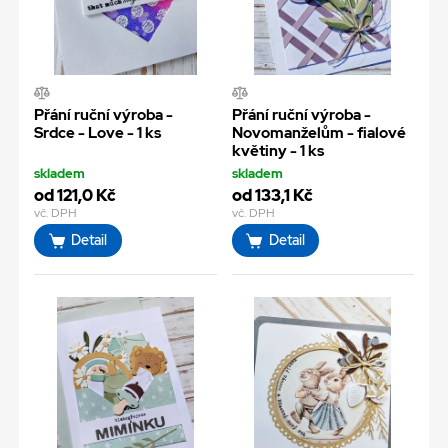
Přání ruční výroba -
Přání ruční výroba -
Srdce - Love - 1 ks
Novomanželům - fialové
květiny - 1 ks
skladem
skladem
od 121,0 Kč
od 133,1 Kč
vč. DPH
vč. DPH
Detail
Detail