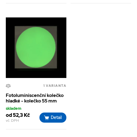
1 VARIANTA
Fotoluminiscenční kolečko
hladké - kolečko 55 mm
skladem
od 52,3 Kč
Detail
vč. DPH