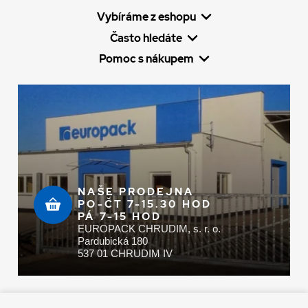
Vybíráme z eshopu
Často hledáte
Pomoc s nákupem
NAŠE PRODEJNA
PO-ČT 7-15.30 HOD
PÁ 7-15 HOD
EUROPACK CHRUDIM, s. r. o.
Pardubická 180
537 01 CHRUDIM IV
Zaplatit u nás můžete hotově i online