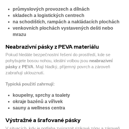
průmyslových provozech a dílnách
skladech a logistických centrech
na schodištích, rampách a nakládacích plochách
venkovních plochách vystavených dešti nebo
mrazu
Neabrazivní pásky z PEVA materiálu
Pokud hledáte bezpečnostní řešení do prostředí, kde se
pohybujete bosou nohou, ideální volbou jsou
neabrazivní
pásky z PEVA
. Mají hladký, příjemný povrch a zároveň
zabraňují uklouznutí.
Typická použití zahrnují:
koupelny, sprchy a toalety
okraje bazénů a vířivek
sauny a wellness centra
Výstražné a šrafované pásky
V situacích, kdy je potřeba zvýraznit rizikové zóny a zároveň