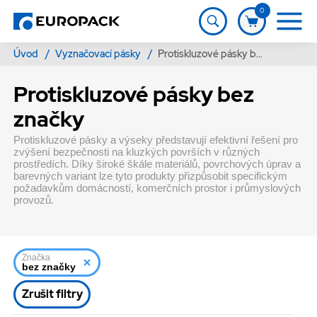
0
Úvod
/
Vyznačovací pásky
/
Protiskluzové pásky bez značky
Protiskluzové pásky bez
značky
Protiskluzové pásky a výseky představují efektivní řešení pro
zvýšení bezpečnosti na kluzkých površích v různých
prostředích. Díky široké škále materiálů, povrchových úprav a
barevných variant lze tyto produkty přizpůsobit specifickým
požadavkům domácností, komerčních prostor i průmyslových
provozů.
Značka
bez značky
Zrušit filtry