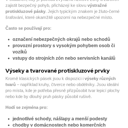
zajistit bezpečný pohyb, přicházejí ke slovu
výstražné
protiskluzové pásky
. Jejich typickým znakem je žluto-černé
šrafování, které okamžitě upozorní na nebezpečné místo.
Často se používají pro:
označení nebezpečných okrajů nebo schodů
provozní prostory s vysokým pohybem osob či
vozíků
vstupy do strojních zón nebo servisních kanálů
Výseky a tvarované protiskluzové prvky
Kromě klasických pásek jsou k dispozici i
výseky různých
tvarů
– například kruhy, čtverce nebo obdélníky. Jsou ideální
pro místa, kde je potřeba přesně přizpůsobit tvar lepicí plochy
nebo kde by dlouhý pruh pásky působil rušivě.
Hodí se zejména pro:
jednotlivé schody, nášlapy a menší podesty
chodby v domácnostech nebo komerčních