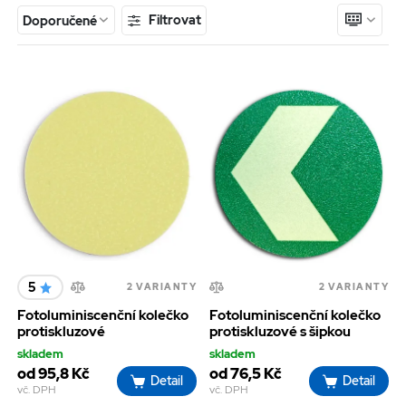
Filtrovat
Doporučené
5
2 VARIANTY
2 VARIANTY
Fotoluminiscenční kolečko
Fotoluminiscenční kolečko
protiskluzové
protiskluzové s šipkou
skladem
skladem
od 95,8 Kč
od 76,5 Kč
Detail
Detail
vč. DPH
vč. DPH