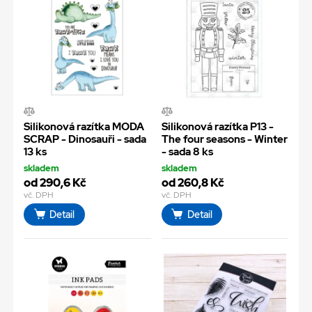
Silikonová razítka MODA
Silikonová razítka P13 -
SCRAP - Dinosauři - sada
The four seasons - Winter
13 ks
- sada 8 ks
skladem
skladem
od 290,6 Kč
od 260,8 Kč
vč. DPH
vč. DPH
Detail
Detail