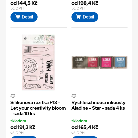
od 144,5 Kč
od 198,4 Kč
vč. DPH
vč. DPH
Detail
Detail
Silikonová razítka P13 -
Rychleschnoucí inkousty
Let your creativity bloom
Aladine - Star - sada 4 ks
- sada 10 ks
skladem
skladem
od 191,2 Kč
od 165,4 Kč
vč. DPH
vč. DPH