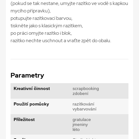
(pokud se tak nestane, umyjte razítko ve vodě s kapkou
mycího přípravku),
potupujte razítkovací barvou,
tiskněte jako s klasickým razítkem,
po práci omyjte razítko i blok,
razítko nechte uschnout a vraťte zpět do obalu.
Parametry
Kreativní činnost
scrapbooking
zdobení
Použití pomůcky
razítkování
vybarvování
Příležitost
gratulace
jmeniny
léto