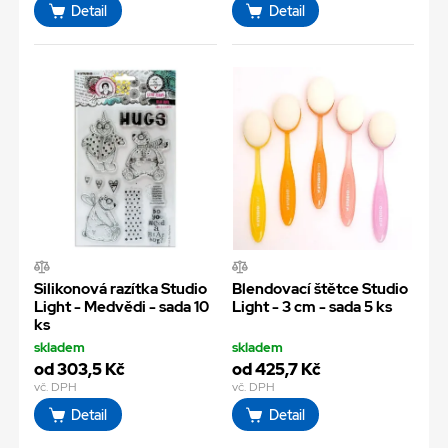
Detail
Detail
Silikonová razítka Studio
Blendovací štětce Studio
Light - Medvědi - sada 10
Light - 3 cm - sada 5 ks
ks
skladem
skladem
od 303,5 Kč
od 425,7 Kč
vč. DPH
vč. DPH
Detail
Detail