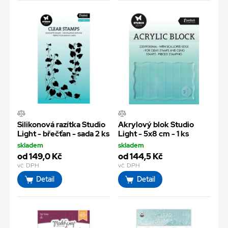
Silikonová razítka Studio
Akrylový blok Studio
Light - břečťan - sada 2 ks
Light - 5x8 cm - 1 ks
skladem
skladem
od 149,0 Kč
od 144,5 Kč
vč. DPH
vč. DPH
Detail
Detail