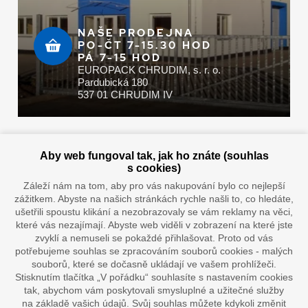
NAŠE PRODEJNA
PO-ČT 7-15.30 HOD
PÁ 7-15 HOD
EUROPACK CHRUDIM, s. r. o.
Pardubická 180
537 01 CHRUDIM IV
Zaplatit u nás můžete hotově i online
Aby web fungoval tak, jak ho znáte (souhlas
s cookies)
Záleží nám na tom, aby pro vás nakupování bylo co nejlepší
zážitkem. Abyste na našich stránkách rychle našli to, co hledáte,
Doprava vaším oblíbeným dopravcem
ušetřili spoustu klikání a nezobrazovaly se vám reklamy na věci,
které vás nezajímají. Abyste web viděli v zobrazení na které jste
zvyklí a nemuseli se pokaždé přihlašovat. Proto od vás
potřebujeme souhlas se zpracováním souborů cookies - malých
souborů, které se dočasně ukládají ve vašem prohlížeči.
Stisknutím tlačítka „V pořádku“ souhlasíte s nastavením cookies
tak, abychom vám poskytovali smysluplné a užitečné služby
na základě vašich údajů. Svůj souhlas můžete kdykoli změnit