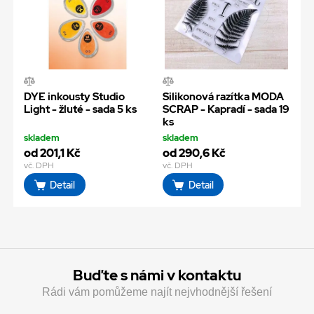
DYE inkousty Studio
Silikonová razítka MODA
Light - žluté - sada 5 ks
SCRAP - Kapradí - sada 19
ks
skladem
skladem
od 201,1 Kč
od 290,6 Kč
vč. DPH
vč. DPH
Detail
Detail
Buďte s námi v kontaktu
Rádi vám pomůžeme najít nejvhodnější řešení