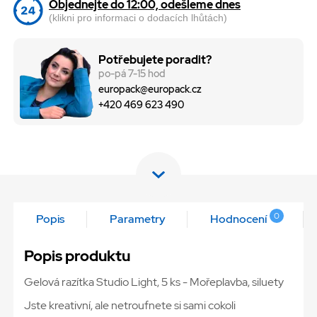
Objednejte do 12:00, odešleme dnes
(klikni pro informaci o dodacích lhůtách)
Potřebujete poradit?
po-pá 7-15 hod
europack@europack.cz
+420 469 623 490
0
Popis
Parametry
Hodnocení
Popis produktu
Gelová razítka Studio Light, 5 ks - Mořeplavba, siluety
Jste kreativní, ale netroufnete si sami cokoli