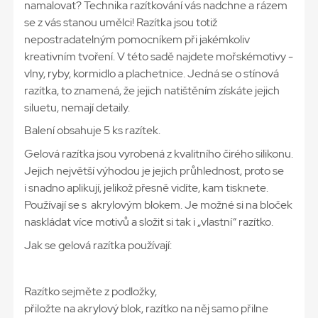
namalovat? Technika razítkování vás nadchne a rázem
se z vás stanou umělci! Razítka jsou totiž
nepostradatelným pomocníkem při jakémkoliv
kreativním tvoření. V této sadě najdete mořskémotivy -
vlny, ryby, kormidlo a plachetnice. Jedná se o stínová
razítka, to znamená, že jejich natištěním získáte jejich
siluetu, nemají detaily.
Balení obsahuje 5 ks razítek.
Gelová razítka jsou vyrobená z kvalitního čirého silikonu.
Jejich největší výhodou je jejich průhlednost, proto se
i snadno aplikují, jelikož přesně vidíte, kam tisknete.
Používají se s akrylovým blokem. Je možné si na bloček
naskládat více motivů a složit si tak i „vlastní“ razítko.
Jak se gelová razítka používají:
Razítko sejměte z podložky,
přiložte na akrylový blok, razítko na něj samo přilne