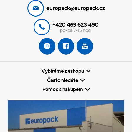
europack@europack.cz
+420 469 623 490
po-pá 7-15 hod
Vybíráme z eshopu
Často hledáte
Pomoc s nákupem