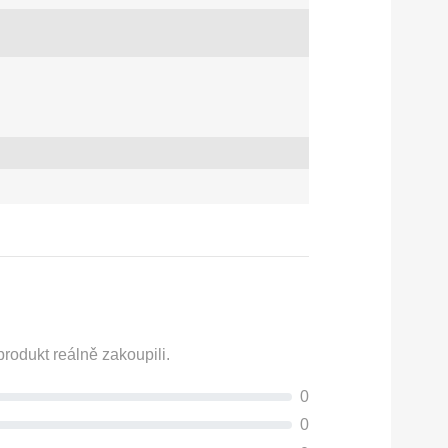
rodukt reálně zakoupili.
0
0