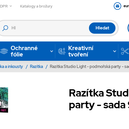
GDPR
Katalogy a brožury
eu
Hledat
Ochranné
Kreativní
fólie
tvoření
tka a inkousty
/
Razítka
/
Razítka Studio Light - podmořská party - sa
Razítka Stud
party - sada 