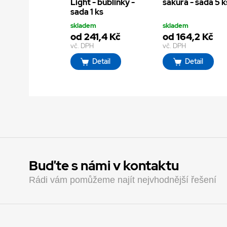
Light - bublinky -
sakura - sada 5 k
sada 1 ks
skladem
skladem
od 241,4 Kč
od 164,2 Kč
vč. DPH
vč. DPH
Detail
Detail
Buďte s námi v kontaktu
Rádi vám pomůžeme najít nejvhodnější řešení