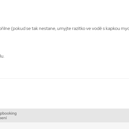
o přilne (pokud se tak nestane, umyjte razítko ve vodě s kapkou myc
lu.
apbooking
bení