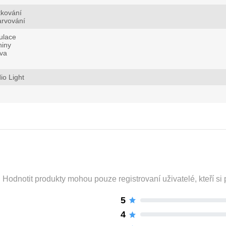
tkování
arvování
ulace
niny
va
io Light
odnotit produkty mohou pouze registrovaní uživatelé, kteří si p
5
4