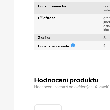
Použití pomůcky
razí
vyb
Příležitost
grat
jme
osla
léto
Značka
Stud
9
Počet kusů v sadě
Hodnocení produktu
Hodnocení pochází od ověřených uživatelů. H