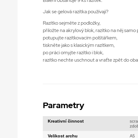
Balení obsahuje 9 ks razítek.
Jak se gelová razítka používají?
Razítko sejměte z podložky,
přiložte na akrylový blok, razítko na něj sam
potupujte razítkovacím polštářkem,
tiskněte jako s klasickým razítkem,
po práci omyjte razítko i blok,
razítko nechte uschnout a vraťte zpět do oba
Parametry
Kreativní činnost
scr
zdo
Velikost archu
A5