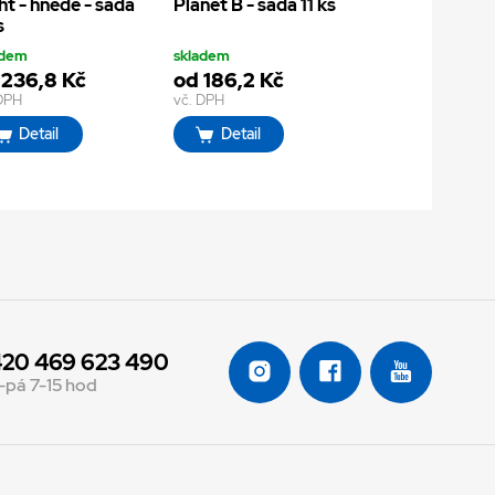
ht - hnědé - sada
Planet B - sada 11 ks
s
adem
skladem
 236,8 Kč
od 186,2 Kč
 DPH
vč. DPH
Detail
Detail
20 469 623 490
-pá 7-15 hod