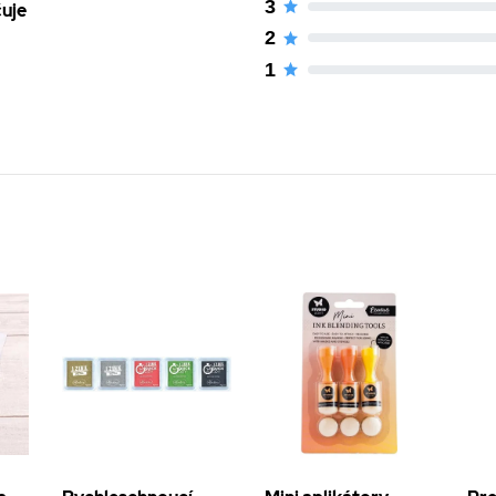
3
čuje
2
1