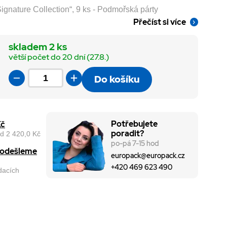
Signature Collection“, 9 ks - Podmořská párty
Přečíst si více
skladem 2 ks
větší počet do 20 dní (27.8.)
Do košíku
Potřebujete
Kč
poradit?
d 2 420,0 Kč
po-pá 7-15 hod
, odešleme
europack@europack.cz
+420 469 623 490
odacích