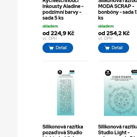
Rychleschnoucí
Silikonová razítk
inkousty Aladine -
MODA SCRAP -
podzimní barvy -
bonbóny - sada 1
sada 5 ks
ks
skladem
skladem
od 224,9 Kč
od 254,2 Kč
vč. DPH
vč. DPH
Detail
Detail
Silikonová razítka
Silikonová razítk
pozaďová Studio
Studio Light -