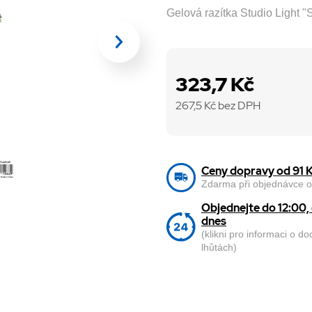
Gelová razítka Studio Light "
323,7 Kč
267,5
Kč bez DPH
Ceny dopravy od 91 
Zdarma při objednávce o
Objednejte do 12:00
dnes
(klikni pro informaci o d
lhůtách)