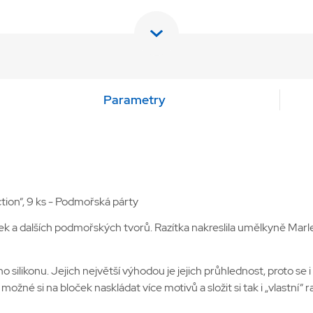
Parametry
tion“, 9 ks - Podmořská párty
ek a dalších podmořských tvorů. Razítka nakreslila umělkyně Marle
o silikonu. Jejich největší výhodou je jejich průhlednost, proto se i 
ožné si na bloček naskládat více motivů a složit si tak i „vlastní“ ra