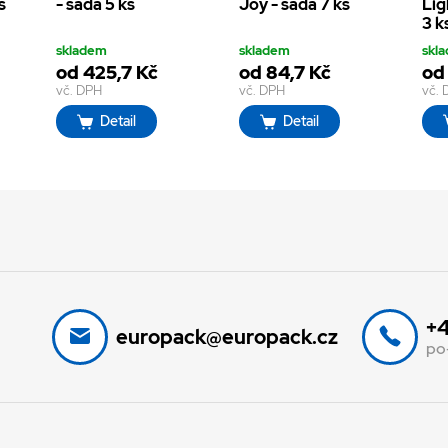
s
- sada 5 ks
Joy - sada 7 ks
Lig
3 k
skladem
skladem
skl
od 425,7 Kč
od 84,7 Kč
od
vč. DPH
vč. DPH
vč.
Detail
Detail
+4
europack@europack.cz
po