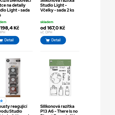
cizní blendovací
Silikonová razítka
tce na detaily
Studio Light -
dio Light - sada
Včelky - sada 2 ks
s
adem
skladem
 198,4 Kč
od 167,0 Kč
 DPH
vč. DPH
Detail
Detail
ousty reagující
Silikonová razítka
vodu Studio
P13 A6 - There is no