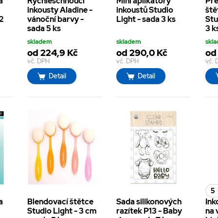
a
Rychleschnoucí
Mini aplikátory
Pre
inkousty Aladine -
inkoustů Studio
ště
2
vánoční barvy -
Light - sada 3 ks
Stu
sada 5 ks
3 k
skladem
skladem
skl
od 224,9 Kč
od 290,0 Kč
od
vč. DPH
vč. DPH
vč.
Detail
Detail
5
a
Blendovací štětce
Sada silikonových
Ink
Studio Light - 3 cm
razítek P13 - Baby
na 