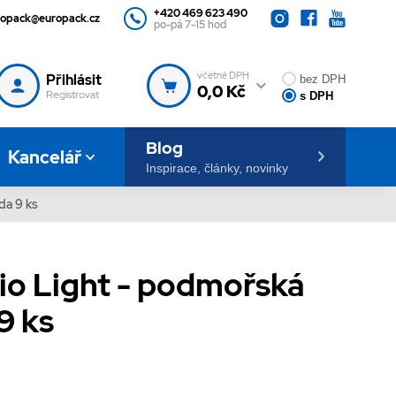
+420 469 623 490
ropack@europack.cz
po-pá 7-15 hod
včetně DPH
Přihlásit
bez DPH
0,0 Kč
Registrovat
s DPH
Blog
Kancelář
Inspirace, články, novinky
da 9 ks
io Light - podmořská
9 ks