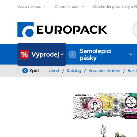
Vše o nákupu
O společnosti
Obchodní podmínky a 
Samolepicí
Výprodej
pásky
Zpět
Úvod
/
Katalog
/
Kreativní tvoření
/
Razí