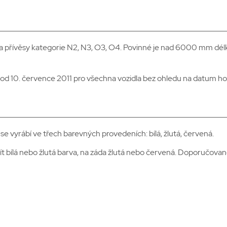
a a přívěsy kategorie N2, N3, O3, O4. Povinné je nad 6000 mm dé
 od 10. července 2011 pro všechna vozidla bez ohledu na datum h
e vyrábí ve třech barevných provedeních: bílá, žlutá, červená.
jít bílá nebo žlutá barva, na záda žlutá nebo červená. Doporučované