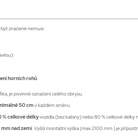
o být značené nemusí.
ávěsu):
ení horních rohů
fika, je povinné označení celého obrysu.
inimálně 50 cm
v každém směru.
0 %
celkové délky
vozidla (bez kabiny) nebo 80 %
celkové délky n
0 mm nad zemí
. Vyšší montážní výška (max 2100 mm ) je přípus