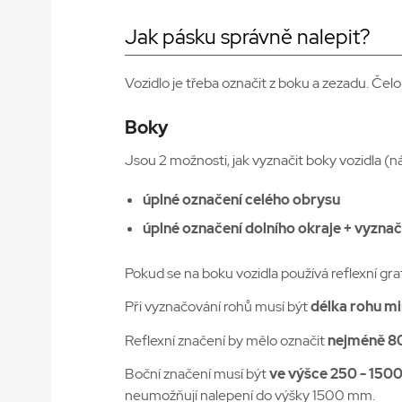
Jak pásku správně nalepit?
Vozidlo je třeba označit z boku a zezadu. Čel
Boky
Jsou 2 možnosti, jak vyznačit boky vozidla (n
úplné označení celého obrysu
úplné označení dolního okraje + vyznač
Pokud se na boku vozidla používá reflexní gra
Při vyznačování rohů musí být
délka rohu m
Reflexní značení by mělo označit
nejméně 8
Boční značení musí být
ve výšce 250 - 150
neumožňují nalepení do výšky 1500 mm.