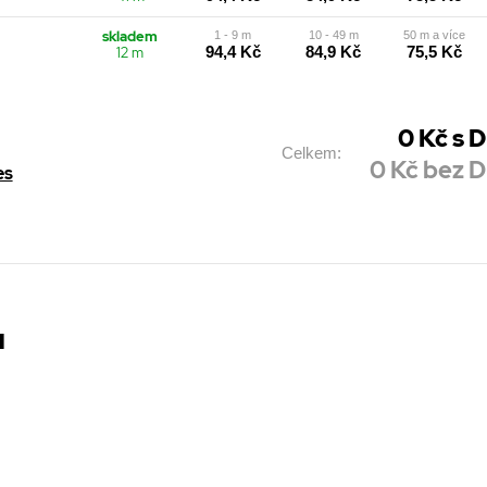
skladem
1 - 9 m
10 - 49 m
50 m a více
94,4 Kč
84,9 Kč
75,5 Kč
12 m
0
Kč s 
Celkem:
0
Kč bez 
es
u