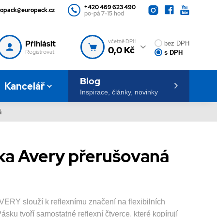
+420 469 623 490
ropack@europack.cz
po-pá 7-15 hod
včetně DPH
Přihlásit
bez DPH
0,0 Kč
Registrovat
s DPH
Blog
Kancelář
Inspirace, články, novinky
á
ska Avery přerušovaná
VERY slouží k reflexnímu značení na flexibilních
sku tvoří samostatné reflexní čtverce, které kopírují