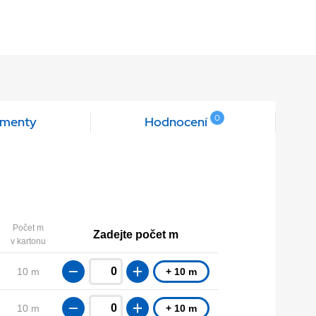
0
menty
Hodnocení
Počet m
Zadejte počet m
v kartonu
10 m
+ 10 m
10 m
+ 10 m