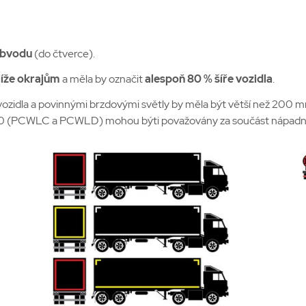
obvodu
(do čtverce).
líže okrajům
a měla by označit
alespoň 80 % šíře vozidla
.
vozidla a povinnými brzdovými světly by měla být větší než 200 m
č. 70 (PCWLC a PCWLD) mohou býti považovány za součást nápadn