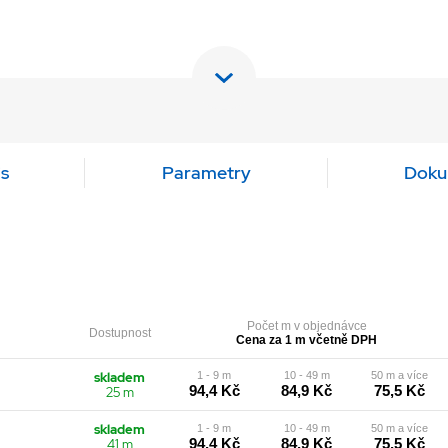
s
Parametry
Doku
Počet m v objednávce
Dostupnost
Cena za 1 m včetně DPH
skladem
1 - 9 m
10 - 49 m
50 m a více
94,4 Kč
84,9 Kč
75,5 Kč
25 m
skladem
1 - 9 m
10 - 49 m
50 m a více
94,4 Kč
84,9 Kč
75,5 Kč
41 m