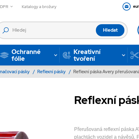
GDPR
Katalogy a brožury
eu
Hledat
Ochranné
Kreativní
fólie
tvoření
načovací pásky
/
Reflexní pásky
/
Reflexní páska Avery přerušovan
Reflexní pá
Přerušovaná reflexní páska A
plachtách vozidel a návěsů. Pá