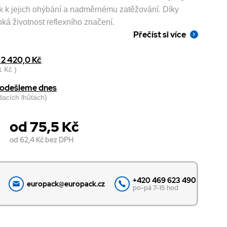
k k jejich ohýbání a nadměrnému zatěžování. Díky
á životnost reflexního značení.
Přečíst si více
2 420,0 Kč
 Kč )
, odešleme dnes
odacích lhůtách)
od 75,5 Kč
od 62,4 Kč
bez DPH
+420 469 623 490
europack@europack.cz
po-pá 7-15 hod