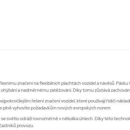
lexnímu značení na flexibilních plachtách vozidel a návěsů. Pásku 
ich ohýbání a nadměrnému zatěžování. Díky tomu zůstává zachována
jpokročilejším řešení značení vozidel, které používají řidiči nákl
e plně vyhovíte požadavkům nových evropských norem.
e světlo odráží rovnoměrně v několika úhlech. Díky této technolog
častníků provozu.