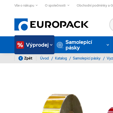
Vše o nákupu
O společnosti
Obchodní podmínky a 
Samolepicí
Výprodej
pásky
Zpět
Úvod
/
Katalog
/
Samolepicí pásky
/
Vyz