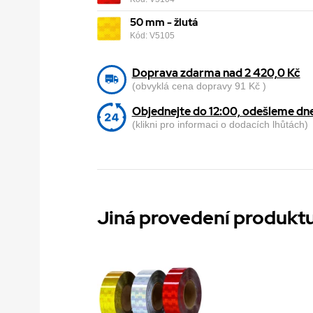
50 mm - žlutá
Kód: V5105
Doprava zdarma nad 2 420,0 Kč
(obvyklá cena dopravy 91 Kč )
Objednejte do 12:00, odešleme dn
(klikni pro informaci o dodacích lhůtách)
Jiná provedení produkt