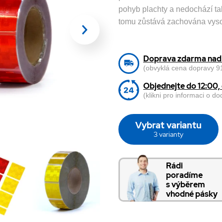
pohyb plachty a nedochází ta
tomu zůstává zachována vysok
Doprava zdarma nad 
(obvyklá cena dopravy 91
Objednejte do 12:00
(klikni pro informaci o d
Vybrat variantu
3 varianty
Rádi
poradíme
s výběrem
vhodné pásky