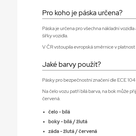
Pro koho je páska určena?
Páska je určena pro všechna nákladní vozidl
šířky vozidla.
V ČR vstoupila evropská směrnice v platnost
Jaké barvy použít?
Pásky pro bezpečnostní značení dle ECE 104 s
Na čelo vozu patří bílá barva, na bok může při
červená.
čelo - bílá
boky - bílá / žlutá
záda - žlutá / červená