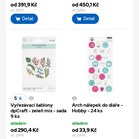
od 391,9 Kč
od 450,1 Kč
vč. DPH
vč. DPH
Detail
Detail
5
Vyřezávací šablony
Arch nálepek do diáře -
dpCraft - zeleň mix - sada
Hobby - 24 ks
9 ks
skladem
skladem
od 290,4 Kč
od 33,9 Kč
vč. DPH
vč. DPH