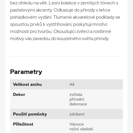
bez ohledu na věk. Lesní kolekce v zemitých tónech s
pastelovými akcenty. Odkazuje do přírody v lehce
pohádkovém vydání. Tlumené akvarelové podklady se
spoustou prvků k vystřihování, poskytují mnoho
možností pro tvorbu. Okouzlující zvířecí a rostlinné
motivy vás zavedou do kouzelného světa přírody.
Parametry
Velikost archu
A4
Dekor
zvířata
přírodní
dekorace
Použití pomůcky
zdobení
Příležitost
Vánoce
roční období