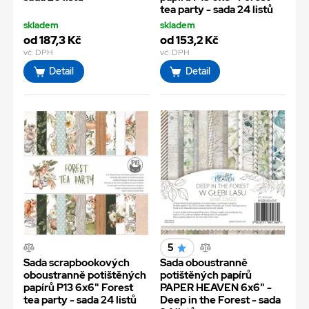
tea party - sada 24 listů
skladem
skladem
od 187,3 Kč
od 153,2 Kč
vč. DPH
vč. DPH
Detail
Detail
5
Sada scrapbookových
Sada oboustranně
oboustranně potištěných
potištěných papírů
papírů P13 6x6" Forest
PAPER HEAVEN 6x6" -
tea party - sada 24 listů
Deep in the Forest - sada