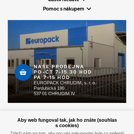
Pomoc s nákupem
NAŠE PRODEJNA
PO-ČT 7-15.30 HOD
PÁ 7-15 HOD
EUROPACK CHRUDIM, s. r. o.
Pardubická 180
537 01 CHRUDIM IV
Zaplatit u nás můžete hotově i online
Aby web fungoval tak, jak ho znáte (souhlas
s cookies)
Záleží nám na tom, aby pro vás nakupování bylo co nejlepší