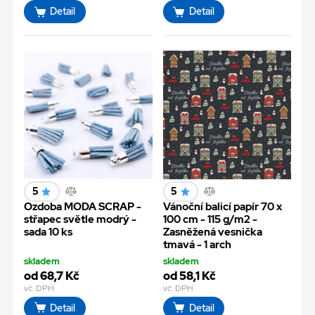
Detail
Detail
5
5
Ozdoba MODA SCRAP -
Vánoční balicí papír 70 x
střapec světle modrý -
100 cm - 115 g/m2 -
sada 10 ks
Zasněžená vesnička
tmavá - 1 arch
skladem
skladem
od 68,7 Kč
od 58,1 Kč
vč. DPH
vč. DPH
Detail
Detail