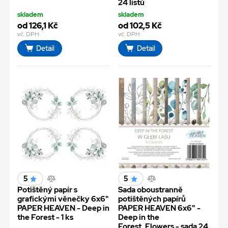
24 listů
skladem
skladem
od 126,1 Kč
od 102,5 Kč
vč. DPH
vč. DPH
Detail
Detail
5
5
Potištěný papír s
Sada oboustranně
grafickými věnečky 6x6"
potištěných papírů
PAPER HEAVEN - Deep in
PAPER HEAVEN 6x6" -
the Forest - 1 ks
Deep in the
Forest_Flowers - sada 24