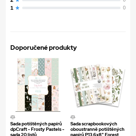
1
0
Doporučené produkty
Sada potištěných papírů
Sada scrapbookových
dpCraft - Frosty Pastels -
oboustranně potištěných
sada 20 listů
papírů P13 6x8" Forest