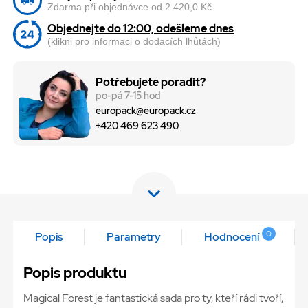
Zdarma při objednávce od 2 420,0 Kč
Objednejte do 12:00, odešleme dnes
(klikni pro informaci o dodacích lhůtách)
Potřebujete poradit?
po-pá 7-15 hod
europack@europack.cz
+420 469 623 490
0
Popis
Parametry
Hodnocení
Popis produktu
Magical Forest je fantastická sada pro ty, kteří rádi tvoří,