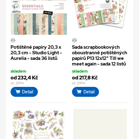
Potištěné papíry 20,3 x
Sada scrapbookových
20,3 cm - Studio Light -
oboustranně potištěných
Aurelia - sada 36 listů
papírů P13 12x12" Till we
meet again - sada 12 listů
skladem
skladem
od 232,4 Kč
od 217,8 Kč
vč. DPH
vč. DPH
Detail
Detail