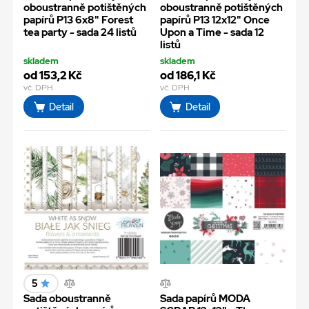
oboustranně potištěných
oboustranně potištěných
papírů P13 6x8" Forest
papírů P13 12x12" Once
tea party - sada 24 listů
Upon a Time - sada 12
listů
skladem
skladem
od 153,2 Kč
od 186,1 Kč
vč. DPH
vč. DPH
Detail
Detail
5
Sada oboustranně
Sada papírů MODA