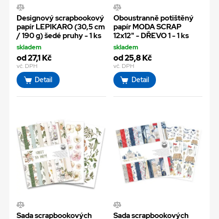
Designový scrapbookový
Oboustranně potištěný
papír LEPIKARO (30,5 cm
papír MODA SCRAP
/ 190 g) šedé pruhy - 1 ks
12x12" - DŘEVO 1 - 1 ks
skladem
skladem
od 27,1 Kč
od 25,8 Kč
vč. DPH
vč. DPH
Detail
Detail
Sada scrapbookových
Sada scrapbookových