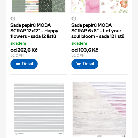
Sada papírů MODA
Sada papírů MODA
SCRAP 12x12" - Happy
SCRAP 6x6" - Let your
flowers - sada 12 listů
soul bloom - sada 12 listů
skladem
skladem
od 262,6 Kč
od 103,6 Kč
vč. DPH
vč. DPH
Detail
Detail