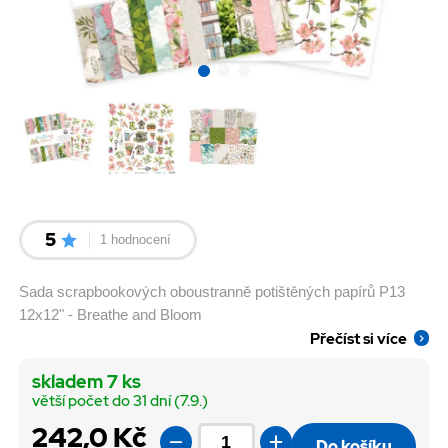
5
1 hodnocení
Sada scrapbookových oboustranně potištěných papírů P13
12x12" - Breathe and Bloom
Přečíst si více
skladem 7 ks
větší počet do 31 dní (7.9.)
242,0 Kč
Do košíku