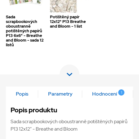
Sada
Potištěný papír
scrapbookových
12x12" P13 Breathe
oboustranně
and Bloom - 1 list
potištěných papírů
P13 6x6" - Breathe
and Bloom - sada 12
listů
1
Popis
Parametry
Hodnocení
Popis produktu
Sada scrapbookových oboustranně potištěných papírů
P13 12x12" - Breathe and Bloom