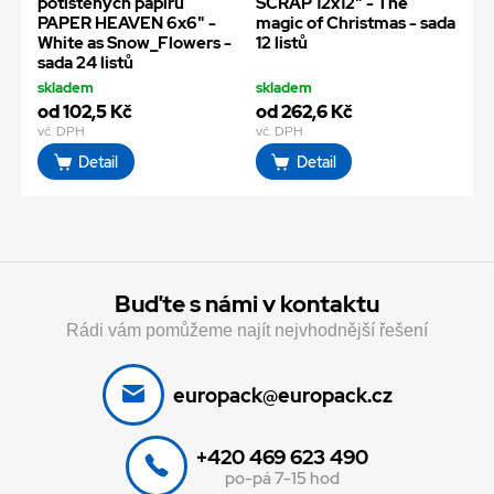
potištěných papírů
SCRAP 12x12" - The
PAPER HEAVEN 6x6" -
magic of Christmas - sada
White as Snow_Flowers -
12 listů
sada 24 listů
skladem
skladem
od 102,5 Kč
od 262,6 Kč
vč. DPH
vč. DPH
Detail
Detail
Buďte s námi v kontaktu
Rádi vám pomůžeme najít nejvhodnější řešení
europack@europack.cz
+420 469 623 490
po-pá 7-15 hod