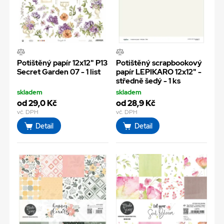
Potištěný papír 12x12" P13
Potištěný scrapbookový
Secret Garden 07 - 1 list
papír LEPIKARO 12x12" -
středně šedý - 1 ks
skladem
skladem
od 29,0 Kč
od 28,9 Kč
vč. DPH
vč. DPH
Detail
Detail