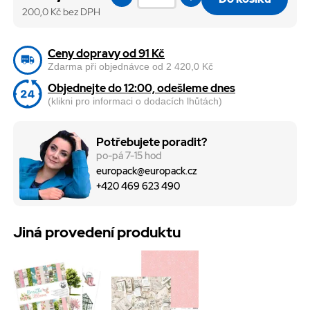
200,0
Kč bez DPH
Ceny dopravy od 91 Kč
Zdarma při objednávce od 2 420,0 Kč
Objednejte do 12:00, odešleme dnes
(klikni pro informaci o dodacích lhůtách)
Potřebujete poradit?
po-pá 7-15 hod
europack@europack.cz
+420 469 623 490
Jiná provedení produktu