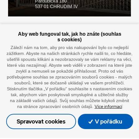
Pardubická 180
537 01 CHRUDIM IV
Zaplatit u nás můžete hotově i online
Aby web fungoval tak, jak ho znáte (souhlas
s cookies)
Záleží nám na tom, aby pro vás nakupování bylo co nejlepší
zážitkem. Abyste na našich stránkách rychle našli to, co hledáte,
Doprava vaším oblíbeným dopravcem
ušetřili spoustu klikání a nezobrazovaly se vám reklamy na věci,
které vás nezajímají. Abyste web viděli v zobrazení na které jste
zvyklí a nemuseli se pokaždé přihlašovat. Proto od vás
potřebujeme souhlas se zpracováním souborů cookies - malých
souborů, které se dočasně ukládají ve vašem prohlížeči.
Stisknutím tlačítka „V pořádku“ souhlasíte s nastavením cookies
tak, abychom vám poskytovali smysluplné a užitečné služby
na základě vašich údajů. Svůj souhlas můžete kdykoli změnit
Více informací
na stránce zpracování osobních údajů.
”Lepíme s jistotou”
Spravovat cookies
V pořádku
© Oficiální stránky společnosti Europack
Made by