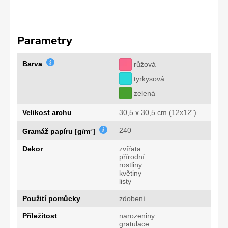
Parametry
Barva
růžová
tyrkysová
zelená
Velikost archu
30,5 x 30,5 cm (12x12")
240
Gramáž papíru [g/m²]
Dekor
zvířata
přírodní
rostliny
květiny
listy
Použití pomůcky
zdobení
Příležitost
narozeniny
gratulace