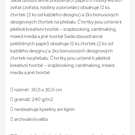
Sada oboustranně potištěných papírů s motivy lesních
zvířat (zvířata, rostliny a porcelán) obsahuje 12 ks
čtvrtek (2 ks od každého designu) a 2ks bonusových
designových čtvrtek na přebalu. Čtvrtky jsou určené k
jakékoli kreativní tvorbě – srapbooking, cardmaking,
mixed media a jiné tvorbě.Sada oboustranně
potištěných papírů obsahuje 12 ks čtvrtek (2 ks od
každého designu) a 2ks bonusových designových
čtvrtek na přebalu. Čtvrtky jsou určené k jakékoli
kreativní tvorbě – srapbooking, cardmaking, mixed
media a jiné tvorbě.
 rozměr: 30,5 x 30,5 cm
 gramáž: 240 g/m2
 neobsahuje kyseliny ani lignin
 archivální kvalita