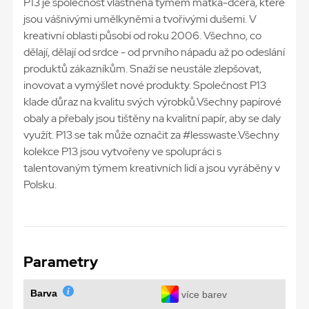
P13 je společnost vlastněná týmem matka-dcera, které
jsou vášnivými umělkyněmi a tvořivými dušemi. V
kreativní oblasti působí od roku 2006. Všechno, co
dělají, dělají od srdce - od prvního nápadu až po odeslání
produktů zákazníkům. Snaží se neustále zlepšovat,
inovovat a vymýšlet nové produkty. Společnost P13
klade důraz na kvalitu svých výrobků.Všechny papírové
obaly a přebaly jsou tištěny na kvalitní papír, aby se daly
využít. P13 se tak může označit za #lesswaste.Všechny
kolekce P13 jsou vytvořeny ve spolupráci s
talentovaným týmem kreativních lidí a jsou vyráběny v
Polsku.
Parametry
Barva
více barev