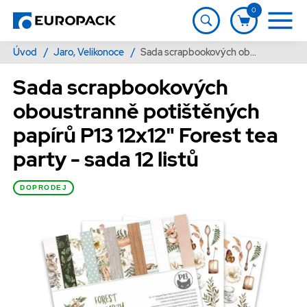
0
Úvod
/
Jaro, Velikonoce
/
Sada scrapbookových oboustranně potištěných papírů P13 12x12" Forest tea party - sada 12 listů
Sada scrapbookových
oboustranně potištěných
papírů P13 12x12" Forest tea
party - sada 12 listů
DOPRODEJ