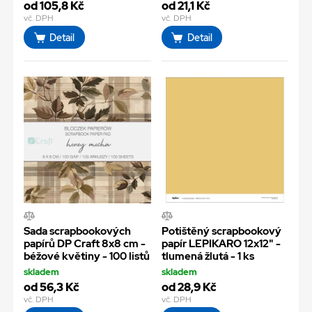
od 105,8 Kč
od 21,1 Kč
vč. DPH
vč. DPH
Detail
Detail
Sada scrapbookových
Potištěný scrapbookový
papírů DP Craft 8x8 cm -
papír LEPIKARO 12x12" -
béžové květiny - 100 listů
tlumená žlutá - 1 ks
skladem
skladem
od 56,3 Kč
od 28,9 Kč
vč. DPH
vč. DPH