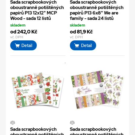
Sada scrapbookových
Sada scrapbookových
oboustranně potištěných
oboustranně potištěných
papírů P13 12x12" MCP
papírů P13 6x8" We are
Wood - sada 12 listů
family - sada 24 listů
skladem
skladem
od 242,0 Kč
od 81,9 Kč
vč. DPH
vč. DPH
Detail
Detail
Sada scrapbookových
Sada scrapbookových
oboustranně potištěných
oboustranně potištěných