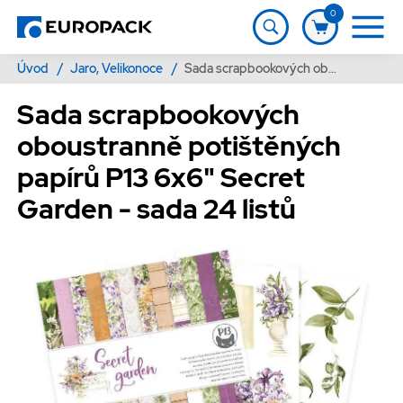
0
Úvod
/
Jaro, Velikonoce
/
Sada scrapbookových oboustranně potištěných papírů P13 6x6" Secret Garden - sada 24 listů
Sada scrapbookových
oboustranně potištěných
papírů P13 6x6" Secret
Garden - sada 24 listů