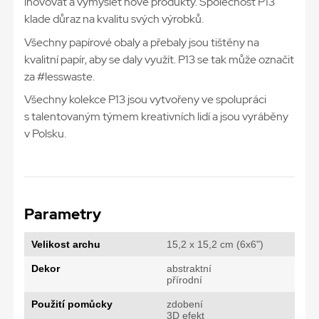
inovovat a vymýšlet nové produkty. Společnost P13
klade důraz na kvalitu svých výrobků.
Všechny papírové obaly a přebaly jsou tištěny na
kvalitní papír, aby se daly využít. P13 se tak může označit
za #lesswaste.
Všechny kolekce P13 jsou vytvořeny ve spolupráci
s talentovaným týmem kreativních lidí a jsou vyráběny
v Polsku.
Parametry
Velikost archu
15,2 x 15,2 cm (6x6")
Dekor
abstraktní
přírodní
Použití pomůcky
zdobení
3D efekt