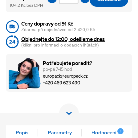
104,2
Kč bez DPH
Ceny dopravy od 91 Kč
Zdarma při objednávce od 2 420,0 Kč
Objednejte do 12:00, odešleme dnes
(klikni pro informaci o dodacích lhůtách)
Potřebujete poradit?
po-pá 7-15 hod
europack@europack.cz
+420 469 623 490
1
Popis
Parametry
Hodnocení