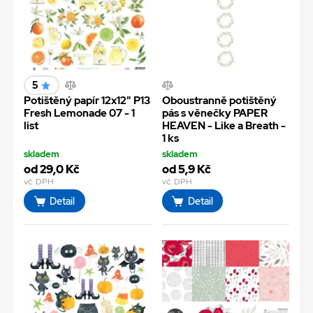
5
Potištěný papír 12x12" P13
Oboustranně potištěný
Fresh Lemonade 07 - 1
pás s věnečky PAPER
list
HEAVEN - Like a Breath -
1 ks
skladem
skladem
od 29,0 Kč
od 5,9 Kč
vč. DPH
vč. DPH
Detail
Detail