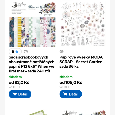
5
Sada scrapbookových
Papírové výseky MODA
oboustranně potištěných
SCRAP - Secret Garden -
papírů P13 6x6" When we
sada 86 ks
first met - sada 24 listů
skladem
skladem
od 92,0 Kč
od 105,0 Kč
vč. DPH
vč. DPH
Detail
Detail