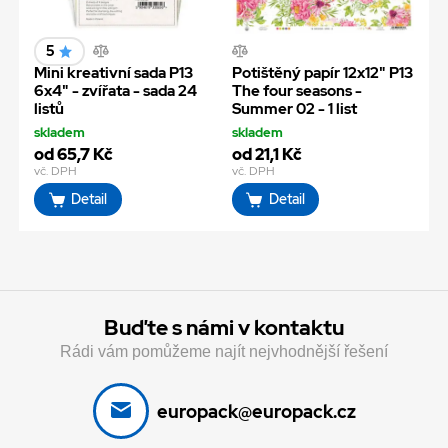
5
Mini kreativní sada P13
Potištěný papír 12x12" P13
6x4" - zvířata - sada 24
The four seasons -
listů
Summer 02 - 1 list
skladem
skladem
od 65,7 Kč
od 21,1 Kč
vč. DPH
vč. DPH
Detail
Detail
Buďte s námi v kontaktu
Rádi vám pomůžeme najít nejvhodnější řešení
europack@europack.cz