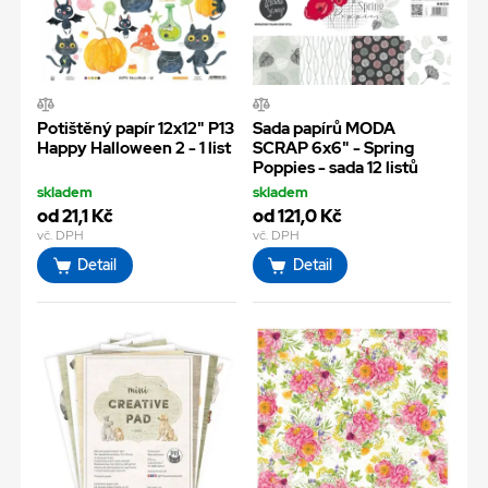
Potištěný papír 12x12" P13
Sada papírů MODA
Happy Halloween 2 - 1 list
SCRAP 6x6" - Spring
Poppies - sada 12 listů
skladem
skladem
od 21,1 Kč
od 121,0 Kč
vč. DPH
vč. DPH
Detail
Detail