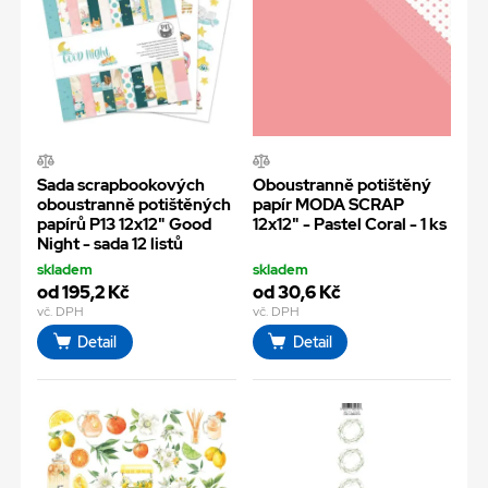
Sada scrapbookových
Oboustranně potištěný
oboustranně potištěných
papír MODA SCRAP
papírů P13 12x12" Good
12x12" - Pastel Coral - 1 ks
Night - sada 12 listů
skladem
skladem
od 195,2 Kč
od 30,6 Kč
vč. DPH
vč. DPH
Detail
Detail