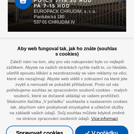
PO-ČT 7-15.30 HOD
PÁ 7-15 HOD
EUROPACK CHRUDIM, s. r. o.
Pardubická 180
537 01 CHRUDIM IV
Zaplatit u nás můžete hotově i online
Aby web fungoval tak, jak ho znáte (souhlas
s cookies)
Záleží nám na tom, aby pro vás nakupování bylo co nejlepší
zážitkem. Abyste na našich stránkách rychle našli to, co hledáte,
Doprava vaším oblíbeným dopravcem
ušetřili spoustu klikání a nezobrazovaly se vám reklamy na věci,
které vás nezajímají. Abyste web viděli v zobrazení na které jste
zvyklí a nemuseli se pokaždé přihlašovat. Proto od vás
potřebujeme souhlas se zpracováním souborů cookies - malých
souborů, které se dočasně ukládají ve vašem prohlížeči.
Stisknutím tlačítka „V pořádku“ souhlasíte s nastavením cookies
tak, abychom vám poskytovali smysluplné a užitečné služby
na základě vašich údajů. Svůj souhlas můžete kdykoli změnit
Více informací
na stránce zpracování osobních údajů.
”Lepíme s jistotou”
Spravovat cookies
V pořádku