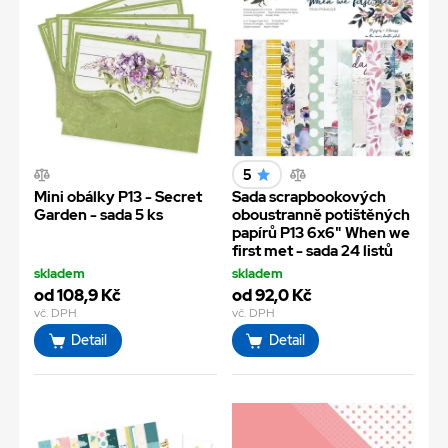
5
Mini obálky P13 - Secret
Sada scrapbookových
Garden - sada 5 ks
oboustranně potištěných
papírů P13 6x6" When we
first met - sada 24 listů
skladem
skladem
od 108,9 Kč
od 92,0 Kč
vč. DPH
vč. DPH
Detail
Detail