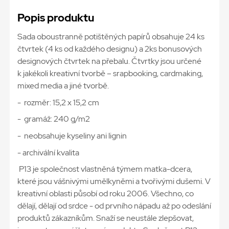
Popis produktu
Sada oboustranně potištěných papírů obsahuje 24 ks
čtvrtek (4 ks od každého designu) a 2ks bonusových
designových čtvrtek na přebalu. Čtvrtky jsou určené
k jakékoli kreativní tvorbě – srapbooking, cardmaking,
mixed media a jiné tvorbě.
- rozměr: 15,2 x 15,2 cm
- gramáž: 240 g/m2
- neobsahuje kyseliny ani lignin
- archivální kvalita
P13 je společnost vlastněná týmem matka-dcera,
které jsou vášnivými umělkyněmi a tvořivými dušemi. V
kreativní oblasti působí od roku 2006. Všechno, co
dělají, dělají od srdce - od prvního nápadu až po odeslání
produktů zákazníkům. Snaží se neustále zlepšovat,