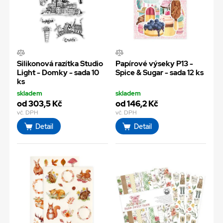
Silikonová razítka Studio
Papírové výseky P13 -
Light - Domky - sada 10
Spice & Sugar - sada 12 ks
ks
skladem
skladem
od 303,5 Kč
od 146,2 Kč
vč. DPH
vč. DPH
Detail
Detail