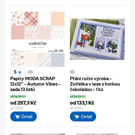
5
Papíry MODA SCRAP
Přání ruční výroba -
12x12" - Autumn Vibes -
Zvířátka v lese s horkou
sada 13 listů
čokoládou - 1 ks
skladem
skladem
od 297,3 Kč
od 133,1 Kč
vč. DPH
vč. DPH
Detail
Detail