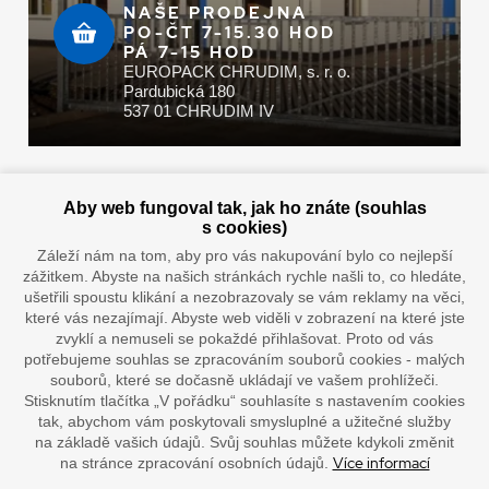
NAŠE PRODEJNA
PO-ČT 7-15.30 HOD
PÁ 7-15 HOD
EUROPACK CHRUDIM, s. r. o.
Pardubická 180
537 01 CHRUDIM IV
Zaplatit u nás můžete hotově i online
Aby web fungoval tak, jak ho znáte (souhlas
s cookies)
Záleží nám na tom, aby pro vás nakupování bylo co nejlepší
zážitkem. Abyste na našich stránkách rychle našli to, co hledáte,
Doprava vaším oblíbeným dopravcem
ušetřili spoustu klikání a nezobrazovaly se vám reklamy na věci,
které vás nezajímají. Abyste web viděli v zobrazení na které jste
zvyklí a nemuseli se pokaždé přihlašovat. Proto od vás
potřebujeme souhlas se zpracováním souborů cookies - malých
souborů, které se dočasně ukládají ve vašem prohlížeči.
Stisknutím tlačítka „V pořádku“ souhlasíte s nastavením cookies
tak, abychom vám poskytovali smysluplné a užitečné služby
na základě vašich údajů. Svůj souhlas můžete kdykoli změnit
Více informací
na stránce zpracování osobních údajů.
”Lepíme s jistotou”