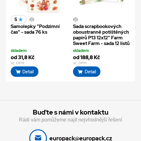
5
Samolepky "Podzimní
Sada scrapbookových
čas" - sada 76 ks
oboustranně potištěných
papírů P13 12x12" Farm
Sweet Farm - sada 12 listů
skladem
skladem
od 31,8 Kč
od 188,8 Kč
vč. DPH
vč. DPH
Detail
Detail
Buďte s námi v kontaktu
Rádi vám pomůžeme najít nejvhodnější řešení
europack@europack.cz