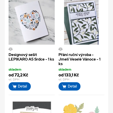
Designový sešit
Přání ruční výroba -
LEPIKARO A5 Srdce - 1 ks
Jmelí Veselé Vánoce - 1
ks
skladem
skladem
od 72,2 Kč
od 133,1 Kč
vč. DPH
vč. DPH
Detail
Detail