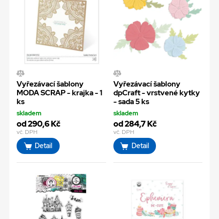
Vyřezávací šablony
Vyřezávací šablony
MODA SCRAP - krajka - 1
dpCraft - vrstvené kytky
ks
- sada 5 ks
skladem
skladem
od 290,6 Kč
od 284,7 Kč
vč. DPH
vč. DPH
Detail
Detail