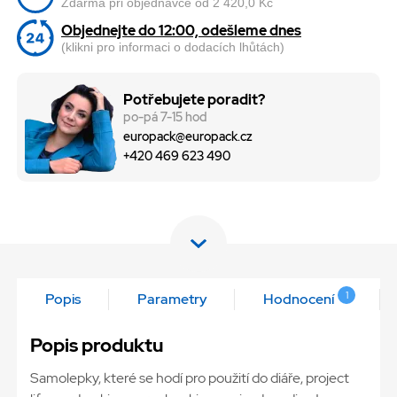
Zdarma při objednávce od 2 420,0 Kč
Objednejte do 12:00, odešleme dnes
(klikni pro informaci o dodacích lhůtách)
Potřebujete poradit?
po-pá 7-15 hod
europack@europack.cz
+420 469 623 490
1
Popis
Parametry
Hodnocení
Popis produktu
Samolepky, které se hodí pro použití do diáře, project