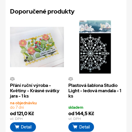
Doporučené produkty
Přání ruční výroba -
Plastová šablona Studio
Květiny - Krásné svátky
Light - ledová mandala - 1
jara - 1 ks
ks
na objednávku
do 7 dní
skladem
od 121,0 Kč
od 144,5 Kč
vč. DPH
vč. DPH
Detail
Detail