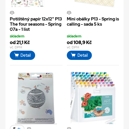
Potištěný papír 12x12" P13
Mini obálky P13 - Spring is
The four seasons - Spring
calling - sada 5 ks
07a - 1 list
skladem
skladem
od 21,1 Kč
od 108,9 Kč
vč. DPH
vč. DPH
Detail
Detail