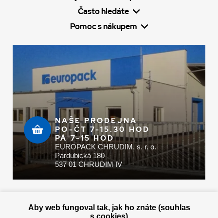
Často hledáte
Pomoc s nákupem
NAŠE PRODEJNA
PO-ČT 7-15.30 HOD
PÁ 7-15 HOD
EUROPACK CHRUDIM, s. r. o.
Pardubická 180
537 01 CHRUDIM IV
Zaplatit u nás můžete hotově i online
Aby web fungoval tak, jak ho znáte (souhlas
s cookies)