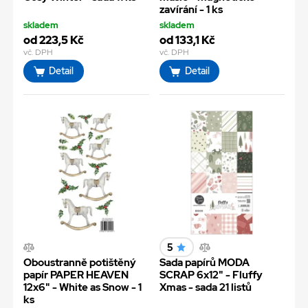
zavírání - 1 ks
skladem
skladem
od 223,5 Kč
od 133,1 Kč
vč. DPH
vč. DPH
Detail
Detail
5
Oboustranně potištěný
Sada papírů MODA
papír PAPER HEAVEN
SCRAP 6x12" - Fluffy
12x6" - White as Snow - 1
Xmas - sada 21 listů
ks