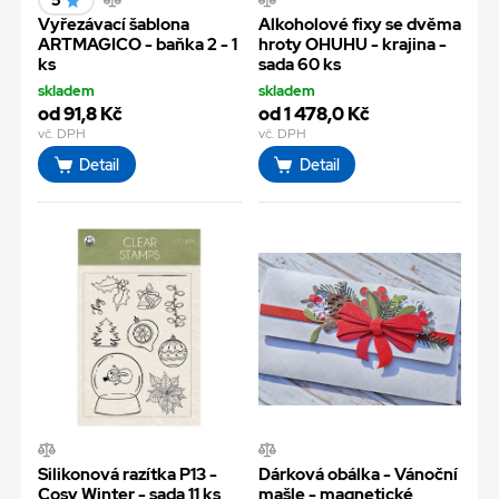
5
Vyřezávací šablona
Alkoholové fixy se dvěma
ARTMAGICO - baňka 2 - 1
hroty OHUHU - krajina -
ks
sada 60 ks
skladem
skladem
od 91,8 Kč
od 1 478,0 Kč
vč. DPH
vč. DPH
Detail
Detail
Silikonová razítka P13 -
Dárková obálka - Vánoční
Cosy Winter - sada 11 ks
mašle - magnetické