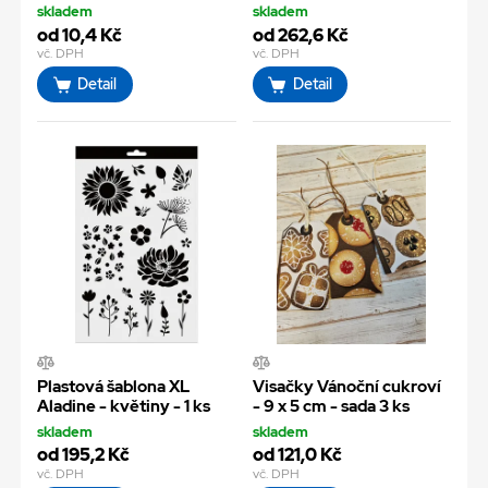
skladem
skladem
od 10,4 Kč
od 262,6 Kč
vč. DPH
vč. DPH
Detail
Detail
Plastová šablona XL
Visačky Vánoční cukroví
Aladine - květiny - 1 ks
- 9 x 5 cm - sada 3 ks
skladem
skladem
od 195,2 Kč
od 121,0 Kč
vč. DPH
vč. DPH