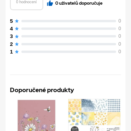
0 hodnocení
0 uživatelů doporučuje
5
0
4
0
3
0
2
0
1
0
Doporučené produkty