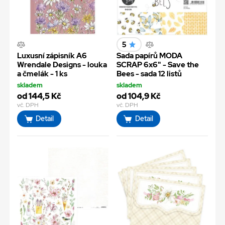
5
Luxusní zápisník A6
Sada papírů MODA
Wrendale Designs - louka
SCRAP 6x6" - Save the
a čmelák - 1 ks
Bees - sada 12 listů
skladem
skladem
od 144,5 Kč
od 104,9 Kč
vč. DPH
vč. DPH
Detail
Detail