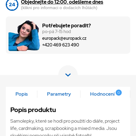
Objednejte do 12:00, odešleme dnes
(klikni pro informaci o dodacích lhůtách)
Potřebujete poradit?
po-pá 7-15 hod
europack@europack.cz
+420 469 623 490
0
Popis
Parametry
Hodnocení
Popis produktu
Samolepky, které se hodí pro použití do diáře, project
life, cardmaking, scrapbooking a mixed media. Jsou
skvělými pomocníky při výrobě fotoalb!