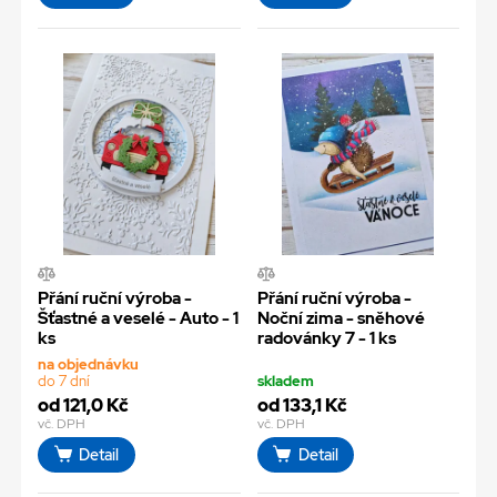
Přání ruční výroba -
Přání ruční výroba -
Šťastné a veselé - Auto - 1
Noční zima - sněhové
ks
radovánky 7 - 1 ks
na objednávku
do 7 dní
skladem
od 121,0 Kč
od 133,1 Kč
vč. DPH
vč. DPH
Detail
Detail