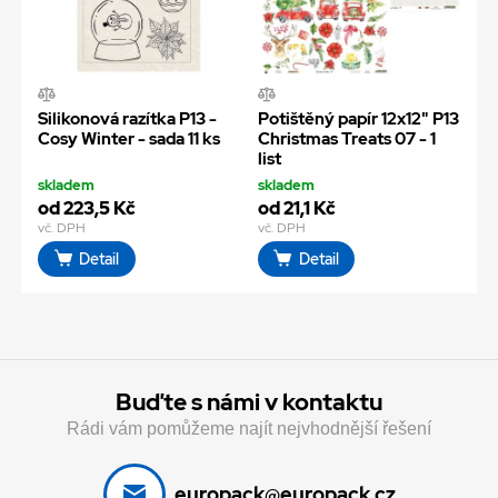
Silikonová razítka P13 -
Potištěný papír 12x12" P13
Cosy Winter - sada 11 ks
Christmas Treats 07 - 1
list
skladem
skladem
od 223,5 Kč
od 21,1 Kč
vč. DPH
vč. DPH
Detail
Detail
Buďte s námi v kontaktu
Rádi vám pomůžeme najít nejvhodnější řešení
europack@europack.cz