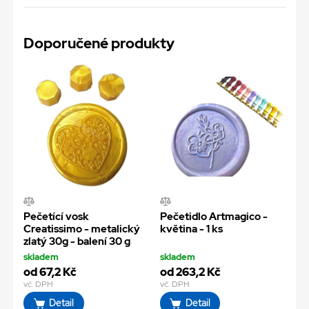
Doporučené produkty
Pečetící vosk
Pečetidlo Artmagico -
Creatissimo - metalický
květina - 1 ks
zlatý 30g - balení 30 g
skladem
skladem
od 67,2 Kč
od 263,2 Kč
vč. DPH
vč. DPH
Detail
Detail