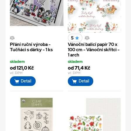
5
Přání ruční výroba -
Vánoční balicí papír 70 x
Tučňáci s dárky - 1 ks
100 cm - Vánoční skřítci -
1 arch
skladem
skladem
od 121,0 Kč
od 71,4 Kč
vč. DPH
vč. DPH
Detail
Detail