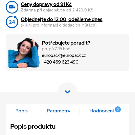
Ceny dopravy od 91 Kč
Zdarma při objednávce od 2 420,0 Kč
Objednejte do 12:00, odešleme dnes
(klikni pro informaci o dodacích lhůtách)
Potřebujete poradit?
po-pá 7-15 hod
europack@europack.cz
+420 469 623 490
0
Popis
Parametry
Hodnocení
Popis produktu