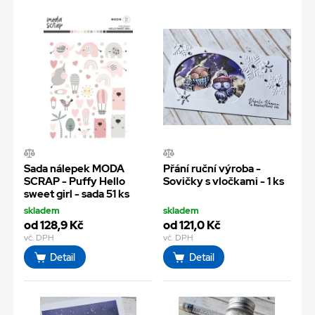
Sada nálepek MODA
Přání ruční výroba -
SCRAP - Puffy Hello
Sovičky s vločkami - 1 ks
sweet girl - sada 51 ks
skladem
skladem
od 128,9 Kč
od 121,0 Kč
vč. DPH
vč. DPH
Detail
Detail