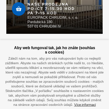
NAŠE PRODEJNA
PO-ČT 7-15.30 HOD
PÁ 7-15 HOD
EUROPACK CHRUDIM, s. r. o.
Pardubická 180
537 01 CHRUDIM IV
Zaplatit u nás můžete hotově i online
Aby web fungoval tak, jak ho znáte (souhlas
s cookies)
Záleží nám na tom, aby pro vás nakupování bylo co nejlepší
zážitkem. Abyste na našich stránkách rychle našli to, co hledáte,
Doprava vaším oblíbeným dopravcem
ušetřili spoustu klikání a nezobrazovaly se vám reklamy na věci,
které vás nezajímají. Abyste web viděli v zobrazení na které jste
zvyklí a nemuseli se pokaždé přihlašovat. Proto od vás
potřebujeme souhlas se zpracováním souborů cookies - malých
souborů, které se dočasně ukládají ve vašem prohlížeči.
Stisknutím tlačítka „V pořádku“ souhlasíte s nastavením cookies
tak, abychom vám poskytovali smysluplné a užitečné služby
na základě vašich údajů. Svůj souhlas můžete kdykoli změnit
Více informací
na stránce zpracování osobních údajů.