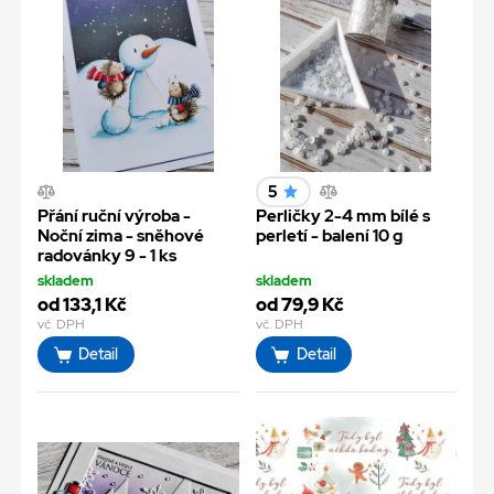
5
Přání ruční výroba -
Perličky 2-4 mm bílé s
Noční zima - sněhové
perletí - balení 10 g
radovánky 9 - 1 ks
skladem
skladem
od 133,1 Kč
od 79,9 Kč
vč. DPH
vč. DPH
Detail
Detail