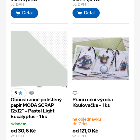
vč. DPH
vč. DPH
Detail
Detail
5
Oboustranně potištěný
Přání ruční výroba -
papír MODA SCRAP
Koulovačka - 1 ks
12x12" - Pastel Light
Eucalyptus - 1 ks
na objednávku
skladem
do 7 dní
od 30,6 Kč
od 121,0 Kč
vč. DPH
vč. DPH