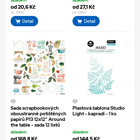
skladem
skladem
od 20,6 Kč
od 27,1 Kč
vč. DPH
vč. DPH
Detail
Detail
Sada scrapbookových
Plastová šablona Studio
oboustranně potištěných
Light - kapradí - 1 ks
papírů P13 12x12" Around
the table - sada 12 listů
skladem
skladem
od 168,8 Kč
od 144,5 Kč