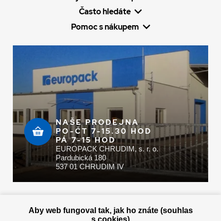
Často hledáte
Pomoc s nákupem
NAŠE PRODEJNA
PO-ČT 7-15.30 HOD
PÁ 7-15 HOD
EUROPACK CHRUDIM, s. r. o.
Pardubická 180
537 01 CHRUDIM IV
Zaplatit u nás můžete hotově i online
Aby web fungoval tak, jak ho znáte (souhlas
s cookies)