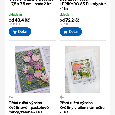
- 7,5 x 7,5 cm - sada 2 ks
LEPIKARO A5 Eukalyptus
- 1 ks
skladem
skladem
od 48,4 Kč
od 72,2 Kč
vč. DPH
vč. DPH
Detail
Detail
Přání ruční výroba -
Přání ruční výroba -
Květinové - pastelové
Květiny v bílém rámečku
barvy/zelená - 1 ks
- 1 ks