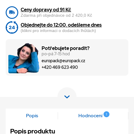
Ceny dopravy od 91 Kč
Zdarma při objednávce od 2 420,0 Kč
Objednejte do 12:00, odešleme dnes
(klikni pro informaci o dodacích lhůtách)
Potřebujete poradit?
po-pá 7-15 hod
europack@europack.cz
+420 469 623 490
1
Popis
Hodnocení
Popis produktu