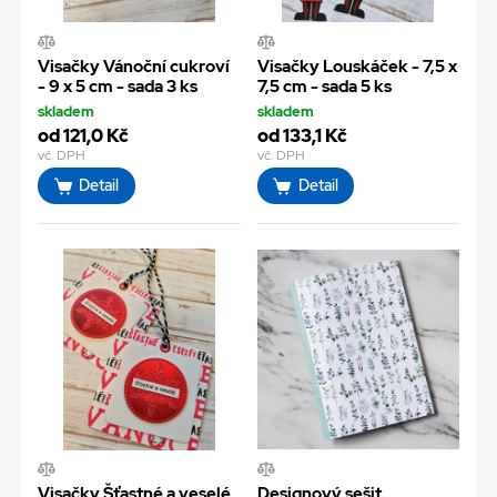
Visačky Vánoční cukroví
Visačky Louskáček - 7,5 x
- 9 x 5 cm - sada 3 ks
7,5 cm - sada 5 ks
skladem
skladem
od 121,0 Kč
od 133,1 Kč
vč. DPH
vč. DPH
Detail
Detail
Visačky Šťastné a veselé
Designový sešit