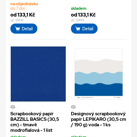
na objednávku
do 7 dní
skladem
od 133,1 Kč
od 133,1 Kč
vč. DPH
vč. DPH
Detail
Detail
Scrapbookový papír
Designový scrapbookový
BAZZILL BASICS (30,5
papír LEPIKARO (30,5 cm
cm) - tmavě
/ 190 g) voda - 1 ks
modrofialová - 1 list