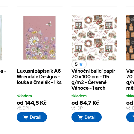
5
a -
Luxusní zápisník A6
Vánoční balicí papír
Ván
Wrendale Designs -
70 x 100 cm - 115
70 
louka a čmelák - 1 ks
g/m2 - Červené
g/m
Vánoce - 1 arch
měs
skladem
skladem
skl
od 144,5 Kč
od 84,7 Kč
od 
vč. DPH
vč. DPH
vč.
Detail
Detail