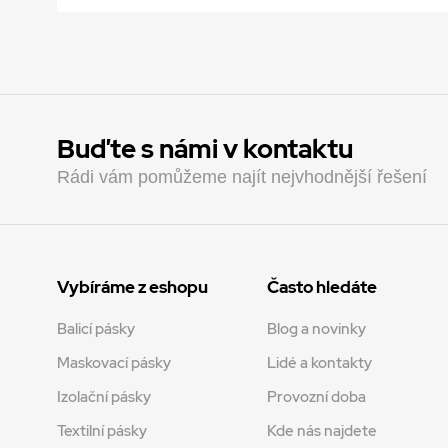
Buďte s námi v kontaktu
Rádi vám pomůžeme najít nejvhodnější řešení
Vybíráme z eshopu
Často hledáte
Balicí pásky
Blog a novinky
Maskovací pásky
Lidé a kontakty
Izolační pásky
Provozní doba
Textilní pásky
Kde nás najdete