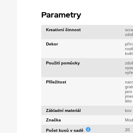
Parametry
Kreativní činnost
scr
zdo
Dekor
přír
rost
květ
Použití pomůcky
zdo
vys
vyř
Příležitost
nar
grat
jaro
jme
léto
Základní materiál
kov
Značka
Mod
20
Počet kusů v sadě