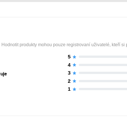
odnotit produkty mohou pouze registrovaní uživatelé, kteří si p
5
4
3
čuje
2
1