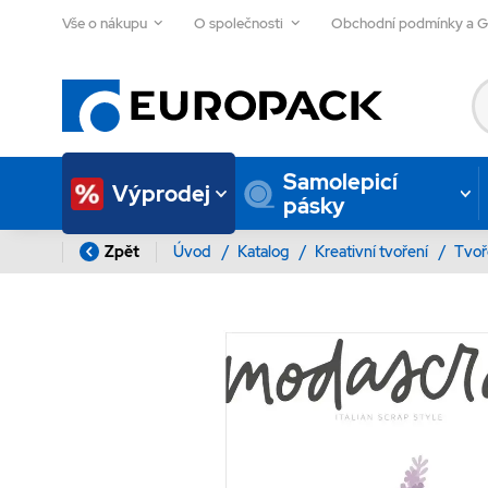
Vše o nákupu
O společnosti
Obchodní podmínky a 
Samolepicí
Výprodej
pásky
Zpět
Úvod
/
Katalog
/
Kreativní tvoření
/
Tvoř