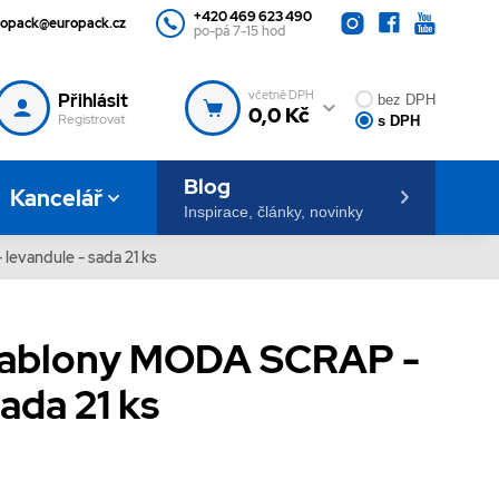
+420 469 623 490
ropack@europack.cz
po-pá 7-15 hod
včetně DPH
Přihlásit
bez DPH
0,0 Kč
Registrovat
s DPH
Blog
Kancelář
Inspirace, články, novinky
evandule - sada 21 ks
šablony MODA SCRAP -
ada 21 ks