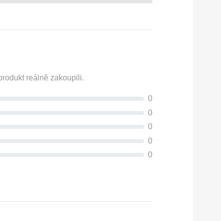
rodukt reálně zakoupili.
0
0
0
0
0