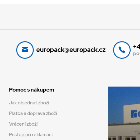
+4
europack@europack.cz
po
Pomoc s nákupem
Jak objednat zboží
Platba a doprava zboží
Vrácení zboží
Postup při reklamaci