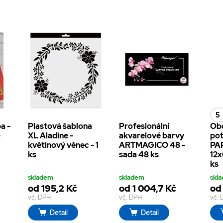
5
a -
Plastová šablona
Profesionální
Ob
-
XL Aladine -
akvarelové barvy
pot
květinový věnec - 1
ARTMAGICO 48 -
PA
ks
sada 48 ks
12x6
ks
skladem
skladem
skl
od 195,2 Kč
od 1 004,7 Kč
od
vč. DPH
vč. DPH
vč.
Detail
Detail