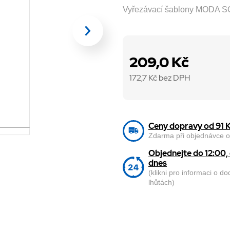
Vyřezávací šablony MODA S
209,0 Kč
172,7
Kč bez DPH
Ceny dopravy od 91 
Zdarma při objednávce o
Objednejte do 12:00
dnes
(klikni pro informaci o d
lhůtách)