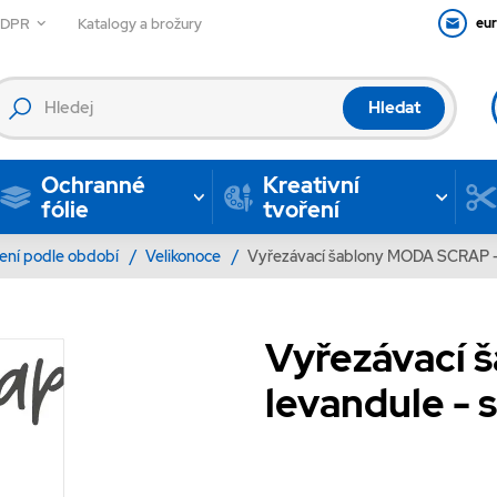
GDPR
Katalogy a brožury
eu
Hledat
Ochranné
Kreativní
fólie
tvoření
ení podle období
/
Velikonoce
/
Vyřezávací šablony MODA SCRAP - l
Vyřezávací 
levandule - s