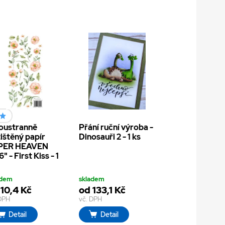
oustranně
Přání ruční výroba -
ištěný papír
Dinosauři 2 - 1 ks
PER HEAVEN
" - First Kiss - 1
adem
skladem
 10,4 Kč
od 133,1 Kč
 DPH
vč. DPH
Detail
Detail