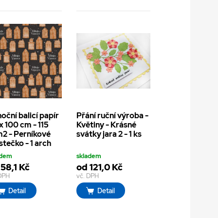
oční balicí papír
Přání ruční výroba -
x 100 cm - 115
Květiny - Krásné
2 - Perníkové
svátky jara 2 - 1 ks
tečko - 1 arch
adem
skladem
58,1 Kč
od 121,0 Kč
 DPH
vč. DPH
Detail
Detail