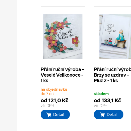
Přání ruční výroba -
Přání ruční výrob
Veselé Velikonoce -
Brzy se uzdrav -
1 ks
Muž 2 - 1 ks
na objednávku
do 7 dní
skladem
od 121,0 Kč
od 133,1 Kč
vč. DPH
vč. DPH
Detail
Detail