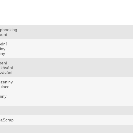
apbooking
bení
odní
liny
iny
bení
ekávání
ezávání
ozeniny
ulace
niny
aScrap