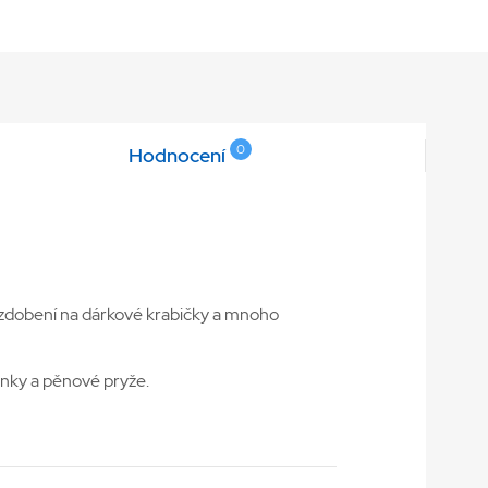
0
Hodnocení
, zdobení na dárkové krabičky a mnoho
enky a pěnové pryže.