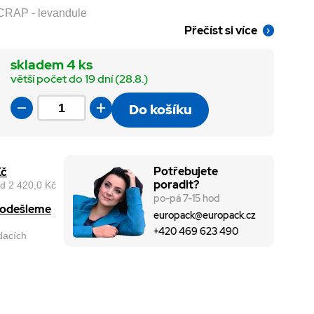
CRAP - levandule
Přečíst si více
skladem 4 ks
větší počet do 19 dní (28.8.)
Do košíku
Potřebujete
Kč
poradit?
d 2 420,0 Kč
po-pá 7-15 hod
, odešleme
europack@europack.cz
+420 469 623 490
odacích