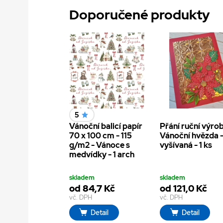
Doporučené produkty
5
Vánoční balicí papír
Přání ruční výrob
70 x 100 cm - 115
Vánoční hvězda 
g/m2 - Vánoce s
vyšívaná - 1 ks
medvídky - 1 arch
skladem
skladem
od 84,7 Kč
od 121,0 Kč
vč. DPH
vč. DPH
Detail
Detail