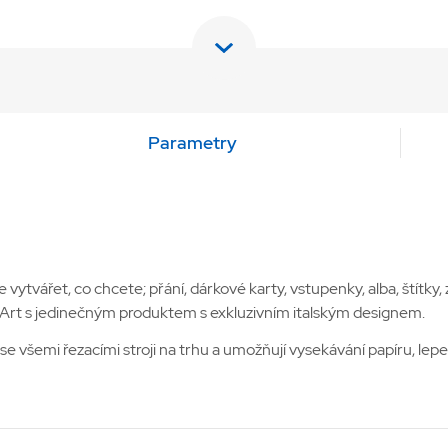
Parametry
tvářet, co chcete; přání, dárkové karty, vstupenky, alba, štítky
pArt s jedinečným produktem s exkluzivním italským designem.
e všemi řezacími stroji na trhu a umožňují vysekávání papíru, lep