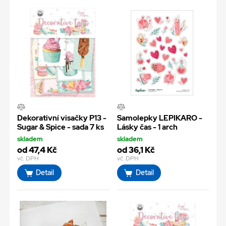
Dekorativní visačky P13 -
Samolepky LEPIKARO -
Sugar & Spice - sada 7 ks
Lásky čas - 1 arch
skladem
skladem
od 47,4 Kč
od 36,1 Kč
vč. DPH
vč. DPH
Detail
Detail