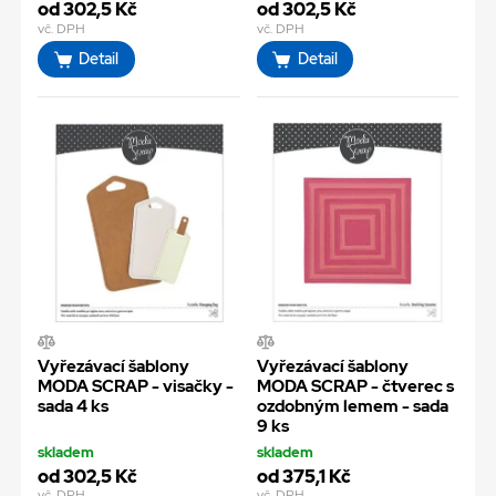
od 302,5 Kč
od 302,5 Kč
vč. DPH
vč. DPH
Detail
Detail
Vyřezávací šablony
Vyřezávací šablony
MODA SCRAP - visačky -
MODA SCRAP - čtverec s
sada 4 ks
ozdobným lemem - sada
9 ks
skladem
skladem
od 302,5 Kč
od 375,1 Kč
vč. DPH
vč. DPH