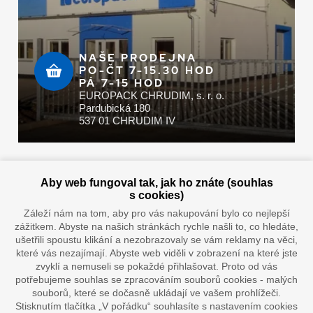
NAŠE PRODEJNA
PO-ČT 7-15.30 HOD
PÁ 7-15 HOD
EUROPACK CHRUDIM, s. r. o.
Pardubická 180
537 01 CHRUDIM IV
Zaplatit u nás můžete hotově i online
Aby web fungoval tak, jak ho znáte (souhlas
s cookies)
Záleží nám na tom, aby pro vás nakupování bylo co nejlepší
zážitkem. Abyste na našich stránkách rychle našli to, co hledáte,
Doprava vaším oblíbeným dopravcem
ušetřili spoustu klikání a nezobrazovaly se vám reklamy na věci,
které vás nezajímají. Abyste web viděli v zobrazení na které jste
zvyklí a nemuseli se pokaždé přihlašovat. Proto od vás
potřebujeme souhlas se zpracováním souborů cookies - malých
souborů, které se dočasně ukládají ve vašem prohlížeči.
Stisknutím tlačítka „V pořádku“ souhlasíte s nastavením cookies