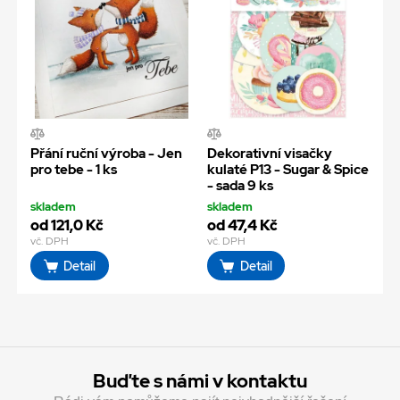
Přání ruční výroba - Jen
Dekorativní visačky
pro tebe - 1 ks
kulaté P13 - Sugar & Spice
- sada 9 ks
skladem
skladem
od 121,0 Kč
od 47,4 Kč
vč. DPH
vč. DPH
Detail
Detail
Buďte s námi v kontaktu