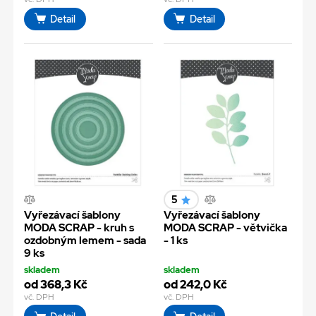
Detail
Detail
5
Vyřezávací šablony
Vyřezávací šablony
MODA SCRAP - kruh s
MODA SCRAP - větvička
ozdobným lemem - sada
- 1 ks
9 ks
skladem
skladem
od 368,3 Kč
od 242,0 Kč
vč. DPH
vč. DPH