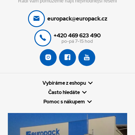
Rádi vám pomůžeme najít nejvhodnější řešení
europack@europack.cz
+420 469 623 490
po-pá 7-15 hod
Vybíráme z eshopu
Často hledáte
Pomoc s nákupem