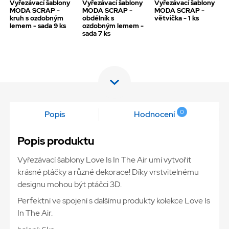
Vyřezávací šablony
Vyřezávací šablony
Vyřezávací šablony
MODA SCRAP -
MODA SCRAP -
MODA SCRAP -
kruh s ozdobným
obdélník s
větvička - 1 ks
lemem - sada 9 ks
ozdobným lemem -
sada 7 ks
0
Popis
Hodnocení
Popis produktu
Vyřezávací šablony Love Is In The Air umí vytvořit
krásné ptáčky a různé dekorace! Díky vrstvitelnému
designu mohou být ptáčci 3D.
Perfektní ve spojení s dalšímu produkty kolekce Love Is
In The Air.