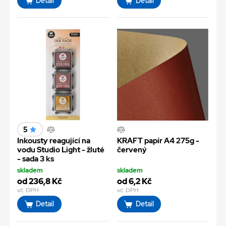
Detail
Detail
5
Inkousty reagující na
KRAFT papír A4 275g -
vodu Studio Light - žluté
červený
- sada 3 ks
skladem
skladem
od 236,8 Kč
od 6,2 Kč
vč. DPH
vč. DPH
Detail
Detail