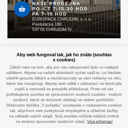
NAŠE PRODEJNA
PO-ČT 7-15.30 HOD
PÁ 7-15 HOD
EUROPACK CHRUDIM, s. r. o.
Pardubická 180
537 01 CHRUDIM IV
Zaplatit u nás můžete hotově i online
Aby web fungoval tak, jak ho znáte (souhlas
s cookies)
Záleží nám na tom, aby pro vás nakupování bylo co nejlepší
zážitkem. Abyste na našich stránkách rychle našli to, co hledáte,
Doprava vaším oblíbeným dopravcem
ušetřili spoustu klikání a nezobrazovaly se vám reklamy na věci,
které vás nezajímají. Abyste web viděli v zobrazení na které jste
zvyklí a nemuseli se pokaždé přihlašovat. Proto od vás
potřebujeme souhlas se zpracováním souborů cookies - malých
souborů, které se dočasně ukládají ve vašem prohlížeči.
Stisknutím tlačítka „V pořádku“ souhlasíte s nastavením cookies
tak, abychom vám poskytovali smysluplné a užitečné služby
na základě vašich údajů. Svůj souhlas můžete kdykoli změnit
Více informací
na stránce zpracování osobních údajů.