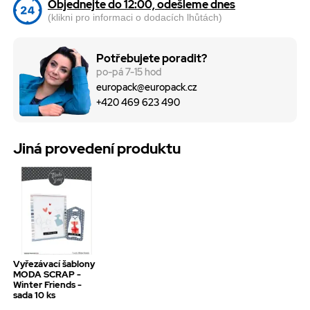
Objednejte do 12:00, odešleme dnes
(klikni pro informaci o dodacích lhůtách)
Potřebujete poradit?
po-pá 7-15 hod
europack@europack.cz
+420 469 623 490
Jiná provedení produktu
Vyřezávací šablony
MODA SCRAP -
Winter Friends -
sada 10 ks