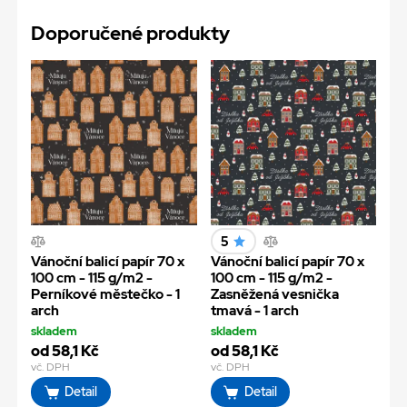
Doporučené produkty
5
Vánoční balicí papír 70 x
Vánoční balicí papír 70 x
100 cm - 115 g/m2 -
100 cm - 115 g/m2 -
Perníkové městečko - 1
Zasněžená vesnička
arch
tmavá - 1 arch
skladem
skladem
od 58,1 Kč
od 58,1 Kč
vč. DPH
vč. DPH
Detail
Detail