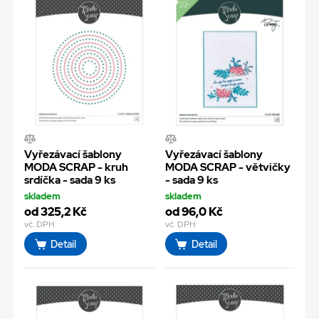
Vyřezávací šablony
Vyřezávací šablony
MODA SCRAP - kruh
MODA SCRAP - větvičky
srdíčka - sada 9 ks
- sada 9 ks
skladem
skladem
od 325,2 Kč
od 96,0 Kč
vč. DPH
vč. DPH
Detail
Detail