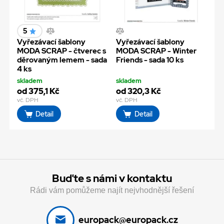
5
Vyřezávací šablony
Vyřezávací šablony
MODA SCRAP - čtverec s
MODA SCRAP - Winter
děrovaným lemem - sada
Friends - sada 10 ks
4 ks
skladem
skladem
od 375,1 Kč
od 320,3 Kč
vč. DPH
vč. DPH
Detail
Detail
Buďte s námi v kontaktu
Rádi vám pomůžeme najít nejvhodnější řešení
europack@europack.cz