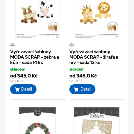
Vyřezávací šablony
Vyřezávací šablony
MODA SCRAP - zebra a
MODA SCRAP - žirafa a
kůň - sada 14 ks
lev - sada 13 ks
skladem
skladem
od 345,0 Kč
od 345,0 Kč
vč. DPH
vč. DPH
Detail
Detail