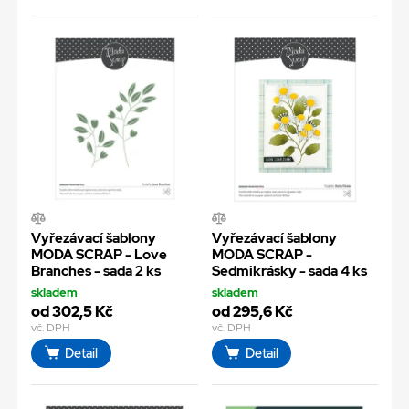
Vyřezávací šablony
Vyřezávací šablony
MODA SCRAP - Love
MODA SCRAP -
Branches - sada 2 ks
Sedmikrásky - sada 4 ks
skladem
skladem
od 302,5 Kč
od 295,6 Kč
vč. DPH
vč. DPH
Detail
Detail