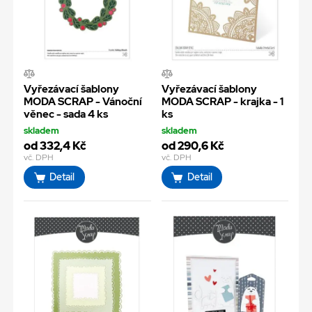
Vyřezávací šablony
Vyřezávací šablony
MODA SCRAP - Vánoční
MODA SCRAP - krajka - 1
věnec - sada 4 ks
ks
skladem
skladem
od 332,4 Kč
od 290,6 Kč
vč. DPH
vč. DPH
Detail
Detail