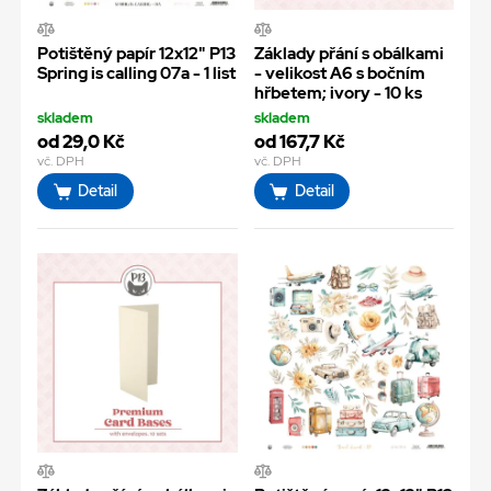
Potištěný papír 12x12" P13
Základy přání s obálkami
Spring is calling 07a - 1 list
- velikost A6 s bočním
hřbetem; ivory - 10 ks
skladem
skladem
od 29,0 Kč
od 167,7 Kč
vč. DPH
vč. DPH
Detail
Detail