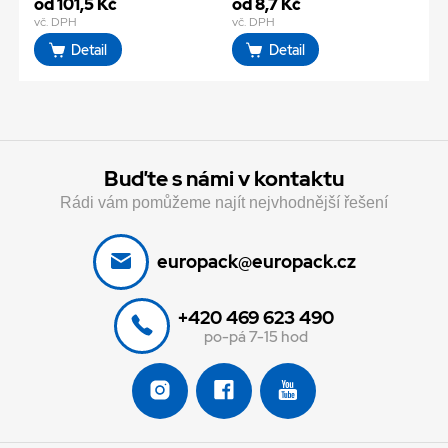
od 101,5 Kč
od 8,7 Kč
vč. DPH
vč. DPH
Detail
Detail
Buďte s námi v kontaktu
Rádi vám pomůžeme najít nejvhodnější řešení
europack@europack.cz
+420 469 623 490
po-pá 7-15 hod