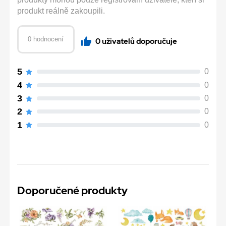
produkt reálně zakoupili.
0 hodnocení
0 uživatelů doporučuje
5
0
4
0
3
0
2
0
1
0
Doporučené produkty