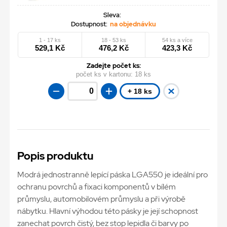
Sleva:
Dostupnost:
na objednávku
1 - 17 ks
18 - 53 ks
54 ks a více
529,1 Kč
476,2 Kč
423,3 Kč
Zadejte počet ks:
počet ks v kartonu:
18 ks
+ 18 ks
Popis produktu
Modrá jednostranně lepící páska LGA550 je ideální pro
ochranu povrchů a fixaci komponentů v bílém
průmyslu, automobilovém průmyslu a při výrobě
nábytku. Hlavní výhodou této pásky je její schopnost
zanechat povrch čistý, bez stop lepidla či barvy po