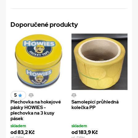
Doporučené produkty
5
Plechovka na hokejové
Samolepicí průhledná
pásky HOWIES -
kolečka PP
plechovka na 3 kusy
pásek
skladem
skladem
od 83,2 Kč
od 183,9 Kč
vč. DPH
vč. DPH