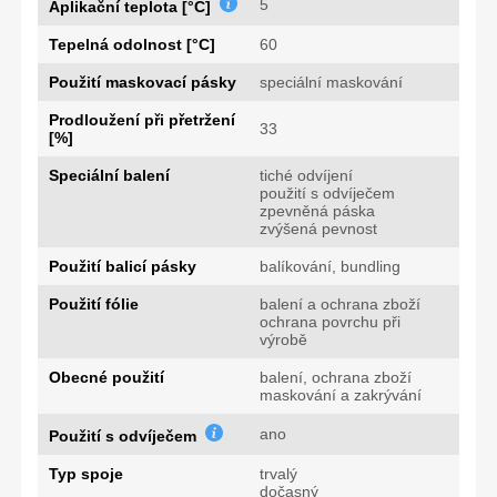
5
Aplikační teplota [°C]
Tepelná odolnost [°C]
60
Použití maskovací pásky
speciální maskování
Prodloužení při přetržení
33
[%]
Speciální balení
tiché odvíjení
použití s odvíječem
zpevněná páska
zvýšená pevnost
Použití balicí pásky
balíkování, bundling
Použití fólie
balení a ochrana zboží
ochrana povrchu při
výrobě
Obecné použití
balení, ochrana zboží
maskování a zakrývání
ano
Použití s odvíječem
Typ spoje
trvalý
dočasný