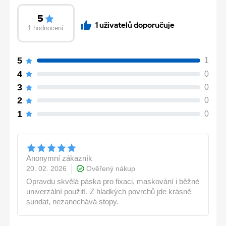
5
1 uživatelů doporučuje
1 hodnocení
5
1
4
0
3
0
2
0
1
0
Anonymní zákazník
20. 02. 2026
Ověřený nákup
Opravdu skvělá páska pro fixaci, maskování i běžné
univerzální použití. Z hladkých povrchů jde krásně
sundat, nezanechává stopy.