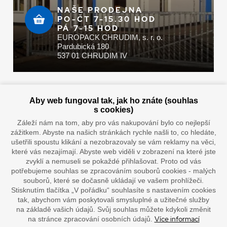
NAŠE PRODEJNA
PO-ČT 7-15.30 HOD
PÁ 7-15 HOD
EUROPACK CHRUDIM, s. r. o.
Pardubická 180
537 01 CHRUDIM IV
Zaplatit u nás můžete hotově i online
Aby web fungoval tak, jak ho znáte (souhlas
s cookies)
Záleží nám na tom, aby pro vás nakupování bylo co nejlepší
zážitkem. Abyste na našich stránkách rychle našli to, co hledáte,
Doprava vaším oblíbeným dopravcem
ušetřili spoustu klikání a nezobrazovaly se vám reklamy na věci,
které vás nezajímají. Abyste web viděli v zobrazení na které jste
zvyklí a nemuseli se pokaždé přihlašovat. Proto od vás
potřebujeme souhlas se zpracováním souborů cookies - malých
souborů, které se dočasně ukládají ve vašem prohlížeči.
Stisknutím tlačítka „V pořádku“ souhlasíte s nastavením cookies
tak, abychom vám poskytovali smysluplné a užitečné služby
na základě vašich údajů. Svůj souhlas můžete kdykoli změnit
Více informací
na stránce zpracování osobních údajů.