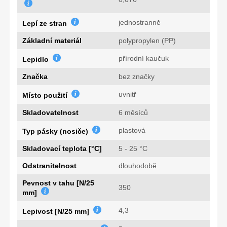
jednostranně
Lepí ze stran
Základní materiál
polypropylen (PP)
přírodní kaučuk
Lepidlo
Značka
bez značky
uvnitř
Místo použití
Skladovatelnost
6 měsíců
plastová
Typ pásky (nosiče)
Skladovací teplota [°C]
5 - 25 °C
Odstranitelnost
dlouhodobě
Pevnost v tahu [N/25
350
mm]
4,3
Lepivost [N/25 mm]