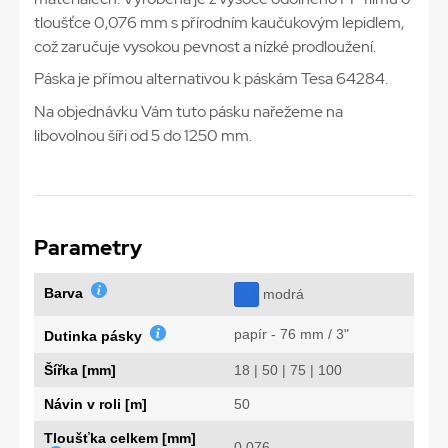
tloušťce 0,076 mm s přírodním kaučukovým lepidlem,
což zaručuje vysokou pevnost a nízké prodloužení.
Páska je přímou alternativou k páskám Tesa 64284.
Na objednávku Vám tuto pásku nařežeme na
libovolnou šíři od 5 do 1250 mm.
Parametry
Barva
modrá
papír - 76 mm / 3"
Dutinka pásky
Šířka [mm]
18 | 50 | 75 | 100
Návin v roli [m]
50
Tloušťka celkem [mm]
0,076