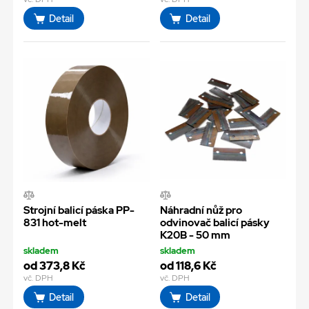
Detail
Detail
Strojní balicí páska PP-
Náhradní nůž pro
831 hot-melt
odvinovač balicí pásky
K20B - 50 mm
skladem
skladem
od 373,8 Kč
od 118,6 Kč
vč. DPH
vč. DPH
Detail
Detail