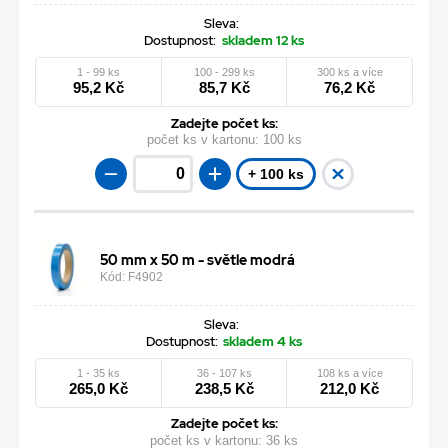
Sleva:
Dostupnost:
skladem 12 ks
1 - 99 ks
100 - 299 ks
300 ks a více
95,2 Kč
85,7 Kč
76,2 Kč
Zadejte počet ks:
počet ks v kartonu:
100 ks
+ 100 ks
50 mm x 50 m - světle modrá
Kód: F4902
Sleva:
Dostupnost:
skladem 4 ks
1 - 35 ks
36 - 107 ks
108 ks a více
265,0 Kč
238,5 Kč
212,0 Kč
Zadejte počet ks:
počet ks v kartonu:
36 ks