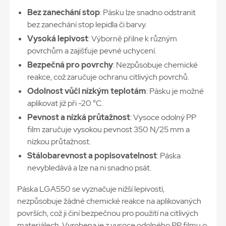
Bez zanechání stop
: Pásku lze snadno odstranit
bez zanechání stop lepidla či barvy.
Vysoká lepivost
: Výborně přilne k různým
povrchům a zajišťuje pevné uchycení.
Bezpečná pro povrchy
: Nezpůsobuje chemické
reakce, což zaručuje ochranu citlivých povrchů.
Odolnost vůči nízkým teplotám
: Pásku je možné
aplikovat již při -20 °C.
Pevnost a nízká průtažnost
: Vysoce odolný PP
film zaručuje vysokou pevnost 350 N/25 mm a
nízkou průtažnost.
Stálobarevnost a popisovatelnost
: Páska
nevybledává a lze na ni snadno psát.
Páska LGA550 se vyznačuje nižší lepivostí,
nezpůsobuje žádné chemické reakce na aplikovaných
površích, což ji činí bezpečnou pro použití na citlivých
materiálech. Vyrobena je z vysoce odolného PP filmu o