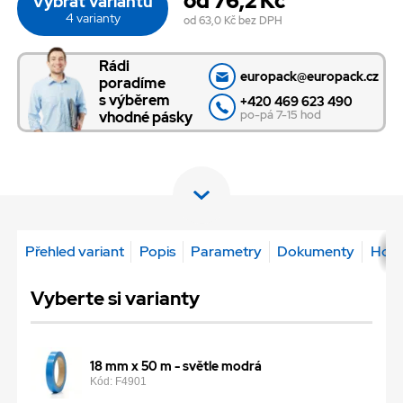
od 76,2 Kč
Vybrat variantu
4 varianty
od 63,0 Kč
bez DPH
Rádi
europack@europack.cz
poradíme
s výběrem
+420 469 623 490
po-pá 7-15 hod
vhodné pásky
Přehled variant
Popis
Parametry
Dokumenty
Hodn
Vyberte si varianty
18 mm x 50 m - světle modrá
Kód: F4901