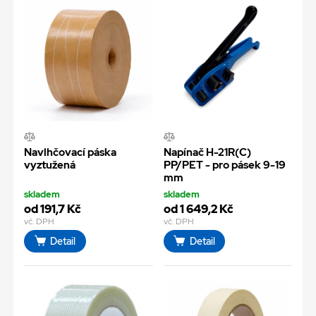
Navlhčovací páska
Napínač H-21R(C)
vyztužená
PP/PET - pro pásek 9-19
mm
skladem
skladem
od 191,7 Kč
od 1 649,2 Kč
vč. DPH
vč. DPH
Detail
Detail