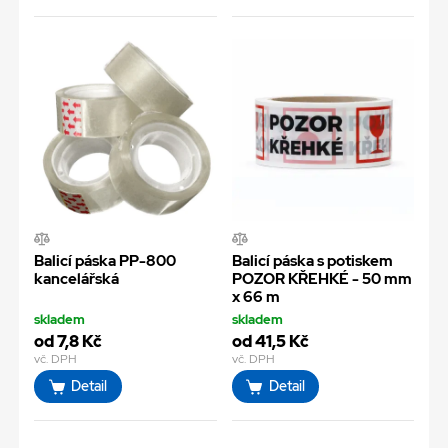
Balicí páska PP-800
Balicí páska s potiskem
kancelářská
POZOR KŘEHKÉ - 50 mm
x 66 m
skladem
skladem
od 7,8 Kč
od 41,5 Kč
vč. DPH
vč. DPH
Detail
Detail