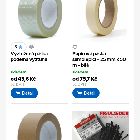
5
Vyztužená páska -
Papírová páska
podélná výztuha
samolepicí - 25 mm x 50
m - bílá
skladem
skladem
od 43,6 Kč
od 75,7 Kč
vč. DPH
vč. DPH
Detail
Detail