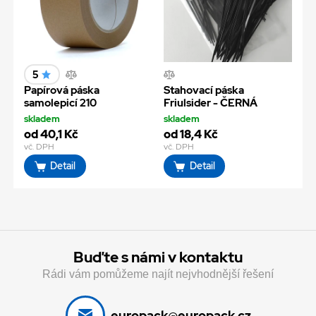
5
Papírová páska
Stahovací páska
samolepicí 210
Friulsider - ČERNÁ
skladem
skladem
od 40,1 Kč
od 18,4 Kč
vč. DPH
vč. DPH
Detail
Detail
Buďte s námi v kontaktu
Rádi vám pomůžeme najít nejvhodnější řešení
europack@europack.cz