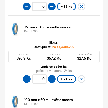
+ 36 ks
75 mm x 50 m - světle modrá
Kód: F4903
Sleva:
Dostupnost:
na objednávku
1 - 23 ks
24 - 71 ks
72 ks a více
396,9 Kč
357,2 Kč
317,5 Kč
Zadejte počet ks:
počet ks v kartonu:
24 ks
+ 24 ks
100 mm x 50 m - světle modrá
Kód: F4904