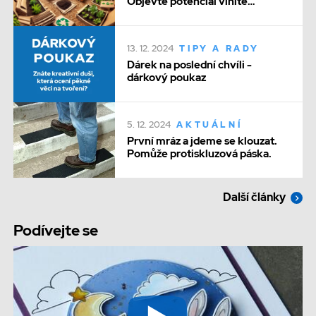
Objevte potenciál vlnité
lepenky
13. 12. 2024
TIPY A RADY
Dárek na poslední chvíli -
dárkový poukaz
5. 12. 2024
AKTUÁLNÍ
První mráz a jdeme se klouzat.
Pomůže protiskluzová páska.
Další články
Podívejte se