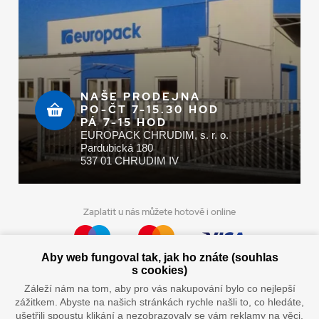
NAŠE PRODEJNA
PO-ČT 7-15.30 HOD
PÁ 7-15 HOD
EUROPACK CHRUDIM, s. r. o.
Pardubická 180
537 01 CHRUDIM IV
Zaplatit u nás můžete hotově i online
Aby web fungoval tak, jak ho znáte (souhlas
s cookies)
Doprava vaším oblíbeným dopravcem
Záleží nám na tom, aby pro vás nakupování bylo co nejlepší
zážitkem. Abyste na našich stránkách rychle našli to, co hledáte,
ušetřili spoustu klikání a nezobrazovaly se vám reklamy na věci,