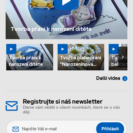
Tvorba přání k narození dítěte
Tvorba přání k
Tvorba blahopřání
Tiché odv
narození dítěte
"Narozeninová
balicích p
kytice"
odvinov
TwinCore
Další videa
Registrujte si náš newsletter
Dáme vám vědět o všech novinkách, které se u nás
dějí.
Jméno
Přihlásit