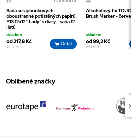
1 VARIANTA
1
Sada scrapbookových
Alkoholový fix TOUCH 
oboustranně potištěných papírů
Brush Marker - červená
P13 12x12" Lady´s diary - sada 12
listů
skladem
skladem
od 217,8 Kč
od 99,2 Kč
Detail
vč. DPH
vč. DPH
Oblíbené značky