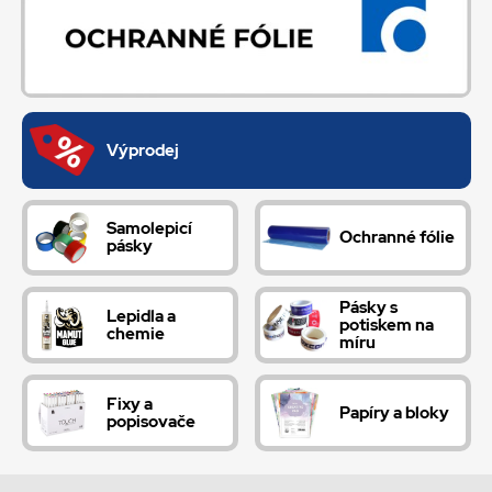
Výprodej
Samolepicí
Ochranné fólie
pásky
Pásky s
Lepidla a
potiskem na
chemie
míru
Fixy a
Papíry a bloky
popisovače