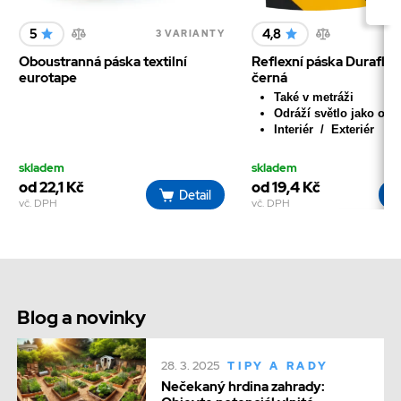
5
4,8
3 VARIANTY
1
Oboustranná páska textilní
Reflexní páska Duraflex
eurotape
černá
Také v metráži
Odráží světlo jako odr
Interiér / Exteriér
skladem
skladem
od 22,1 Kč
od 19,4 Kč
Detail
vč. DPH
vč. DPH
Blog a novinky
28. 3. 2025
TIPY A RADY
Nečekaný hrdina zahrady: