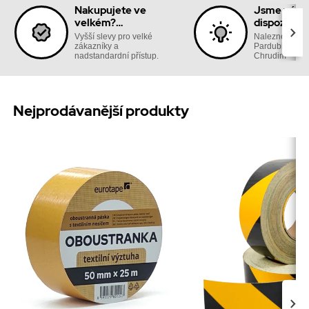
Nakupujete ve
Jsme vám 
velkém?
dispozici n
Nabídneme vám
prodejně
Vyšší slevy pro velké
Naleznete nás
výhody
zákazníky a
Pardubická 18
nadstandardní přístup.
Chrudim
Nejprodávanější produkty