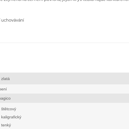
ší uchovávání
zlatá
bení
magico
štětcový
kaligrafický
tenký