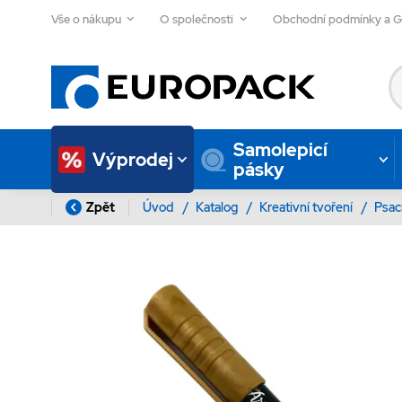
Vše o nákupu
O společnosti
Obchodní podmínky a 
Samolepicí
Výprodej
pásky
Zpět
Úvod
/
Katalog
/
Kreativní tvoření
/
Psac