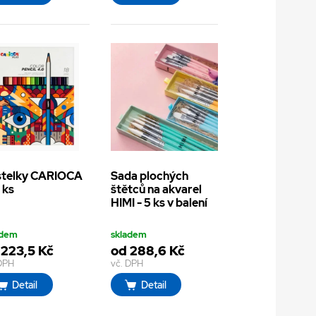
stelky CARIOCA
Sada plochých
8 ks
štětců na akvarel
HIMI - 5 ks v balení
adem
skladem
 223,5 Kč
od 288,6 Kč
 DPH
vč. DPH
Detail
Detail