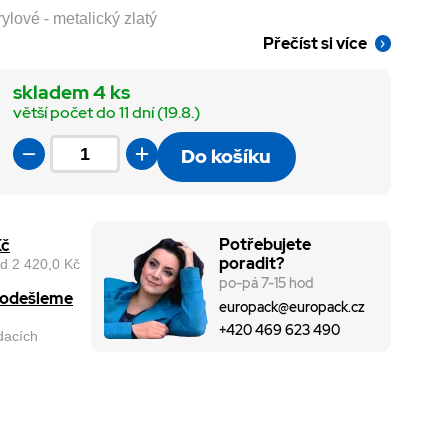
ylové - metalický zlatý
Přečíst si více
skladem 4 ks
větší počet do 11 dní (19.8.)
Do košíku
Potřebujete
Kč
poradit?
d 2 420,0 Kč
po-pá 7-15 hod
, odešleme
europack@europack.cz
+420 469 623 490
odacích