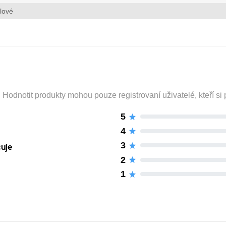
lové
odnotit produkty mohou pouze registrovaní uživatelé, kteří si p
5
4
3
čuje
2
1