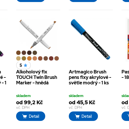
5
h
Alkoholový fix
Artmagico Brush
Pa
é -
TOUCH Twin Brush
pens fixy akrylové -
- 1
 - 1
Marker - hnědá
světle modrý - 1 ks
skladem
skladem
skl
od 99,2 Kč
od 45,5 Kč
od
vč. DPH
vč. DPH
vč.
Detail
Detail