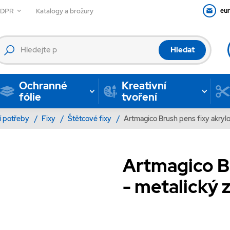
GDPR
Katalogy a brožury
eu
Hledat
Ochranné
Kreativní
fólie
tvoření
í potřeby
/
Fixy
/
Štětcové fixy
/
Artmagico Brush pens fixy akrylov
Artmagico Br
- metalický zl