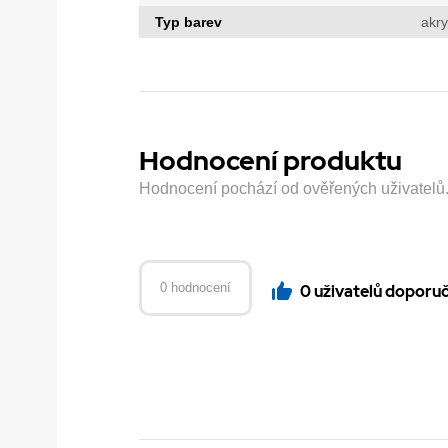
Typ barev
akry
Hodnocení produktu
Hodnocení pochází od ověřených uživatelů. H
0 hodnocení
0 uživatelů doporu