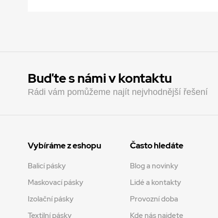
Buďte s námi v kontaktu
Rádi vám pomůžeme najít nejvhodnější řešení
Vybíráme z eshopu
Často hledáte
Balicí pásky
Blog a novinky
Maskovací pásky
Lidé a kontakty
Izolační pásky
Provozní doba
Textilní pásky
Kde nás najdete