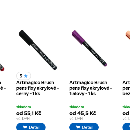
5
h
Artmagico Brush
Artmagico Brush
Art
é -
pens fixy akrylové -
pens fixy akrylové -
pen
černý - 1 ks
fialový - 1 ks
béž
skladem
skladem
skl
od 55,1 Kč
od 45,5 Kč
od
vč. DPH
vč. DPH
vč.
Detail
Detail