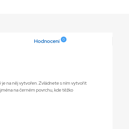
0
Hodnocení
 je na něj vytvořen. Zvládnete s ním vytvořit
e zejména na černém povrchu, kde těžko