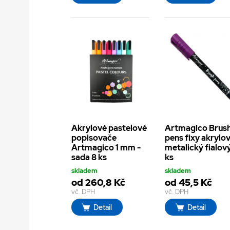
Akrylové pastelové
Artmagico Brus
popisovače
pens fixy akrylov
Artmagico 1 mm -
metalický fialový
sada 8 ks
ks
skladem
skladem
od 260,8 Kč
od 45,5 Kč
vč. DPH
vč. DPH
Detail
Detail