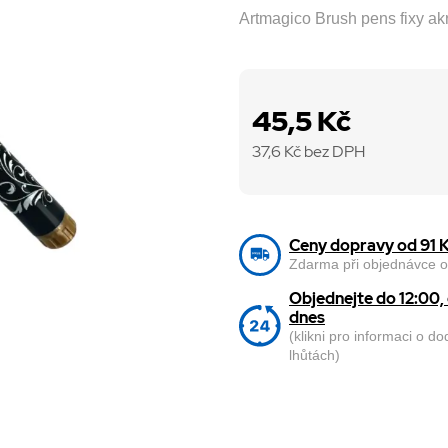
Artmagico Brush pens fixy akr
45,5 Kč
37,6
Kč bez DPH
Ceny dopravy od 91 
Zdarma při objednávce o
Objednejte do 12:00
dnes
(klikni pro informaci o d
lhůtách)