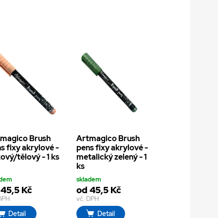
magico Brush
Artmagico Brush
s fixy akrylové -
pens fixy akrylové -
ový/tělový - 1 ks
metalický zelený - 1
ks
adem
skladem
 45,5 Kč
od 45,5 Kč
 DPH
vč. DPH
Detail
Detail