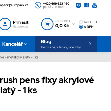
+420 469 623 490
ropack@europack.cz
po-pá 7-15 hod
včetně DPH
Přihlásit
bez DPH
0,0 Kč
Registrovat
s DPH
Blog
Kancelář
Inspirace, články, novinky
é - metalický zlatý - 1 ks
ush pens fixy akrylové
atý - 1 ks