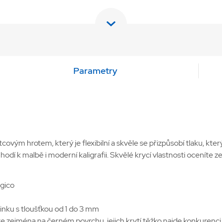
Parametry
vým hrotem, který je flexibilní a skvěle se přizpůsobí tlaku, který
 hodí k malbě i moderní kaligrafii. Skvělé krycí vlastnosti ocenít
gico
linku s tloušťkou od 1 do 3 mm
e zejména na černém povrchu, jejich krytí těžko najde konkurenci