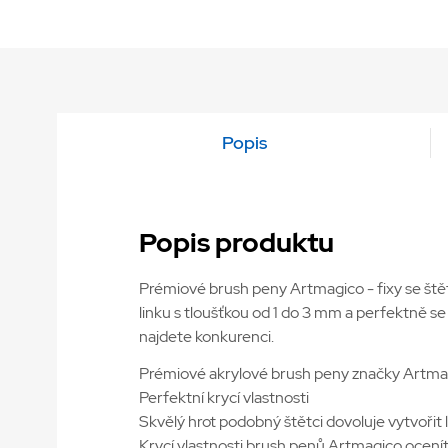
Popis
Popis produktu
Prémiové brush peny Artmagico - fixy se štětco
linku s tloušťkou od 1 do 3 mm a perfektně se
najdete konkurenci.
Prémiové akrylové brush peny značky Artma
Perfektní krycí vlastnosti
Skvělý hrot podobný štětci dovoluje vytvořit 
Krycí vlastnosti brush penů Artmagico ocenít