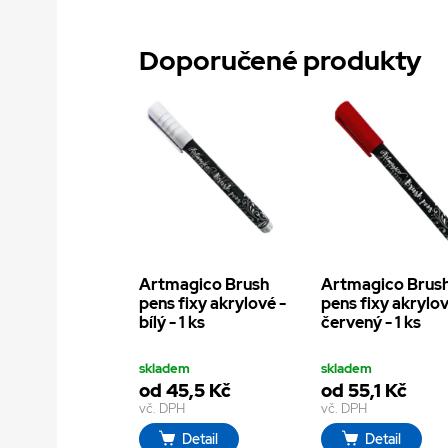
Doporučené produkty
Artmagico Brush
Artmagico Brus
pens fixy akrylové -
pens fixy akrylov
bílý - 1 ks
červený - 1 ks
skladem
skladem
od 45,5 Kč
od 55,1 Kč
vč. DPH
vč. DPH
Detail
Detail