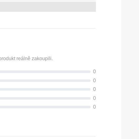
rodukt reálně zakoupili.
0
0
0
0
0