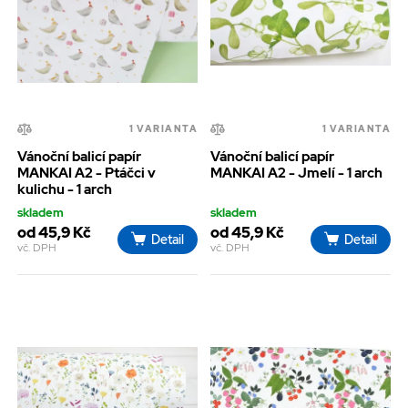
1 VARIANTA
1 VARIANTA
Vánoční balicí papír
Vánoční balicí papír
MANKAI A2 - Ptáčci v
MANKAI A2 - Jmelí - 1 arch
kulichu - 1 arch
skladem
skladem
od 45,9 Kč
od 45,9 Kč
Detail
Detail
vč. DPH
vč. DPH