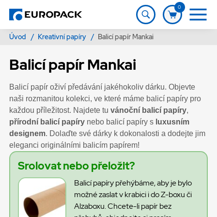
0
Úvod
/
Kreativní papíry
/
Balicí papír Mankai
Balicí papír Mankai
Balicí papír oživí předávání jakéhokoliv dárku. Objevte
naši rozmanitou kolekci, ve které máme balicí papíry pro
každou příležitost. Najdete tu
vánoční balicí papíry
,
přírodní balicí papíry
nebo balicí papíry s
luxusním
designem
. Dolaďte své dárky k dokonalosti a dodejte jim
eleganci originálními balicím papírem!
Srolovat nebo přeložit?
Balicí papíry přehýbáme, aby je bylo
možné zaslat v krabici i do Z-boxu či
Alzaboxu. Chcete-li papír bez