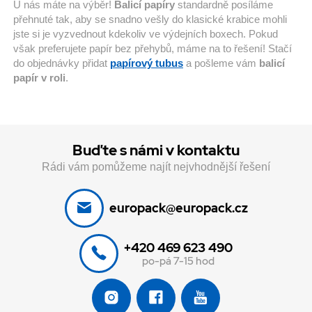
U nás máte na výběr!
Balicí papíry
standardně posíláme
přehnuté tak, aby se snadno vešly do klasické krabice mohli
jste si je vyzvednout kdekoliv ve výdejních boxech. Pokud
však preferujete papír bez přehybů, máme na to řešení! Stačí
do objednávky přidat
papírový tubus
a pošleme vám
balicí
papír v roli
.
Buďte s námi v kontaktu
Rádi vám pomůžeme najít nejvhodnější řešení
europack@europack.cz
+420 469 623 490
po-pá 7-15 hod