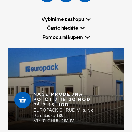
Vybíráme z eshopu
Často hledáte
Pomoc s nákupem
NAŠE PRODEJNA
PO-ČT 7-15.30 HOD
PÁ 7-15 HOD
EUROPACK CHRUDIM, s. r. o.
Pardubická 180
537 01 CHRUDIM IV