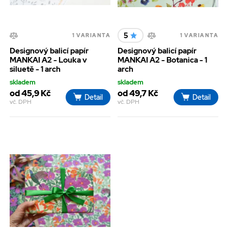
5
1 VARIANTA
1 VARIANTA
Designový balicí papír
Designový balicí papír
MANKAI A2 - Louka v
MANKAI A2 - Botanica - 1
siluetě - 1 arch
arch
skladem
skladem
od 45,9 Kč
od 49,7 Kč
Detail
Detail
vč. DPH
vč. DPH