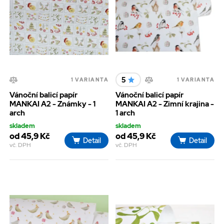
5
1 VARIANTA
1 VARIANTA
Vánoční balicí papír
Vánoční balicí papír
MANKAI A2 - Známky - 1
MANKAI A2 - Zimní krajina -
arch
1 arch
skladem
skladem
od 45,9 Kč
od 45,9 Kč
Detail
Detail
vč. DPH
vč. DPH