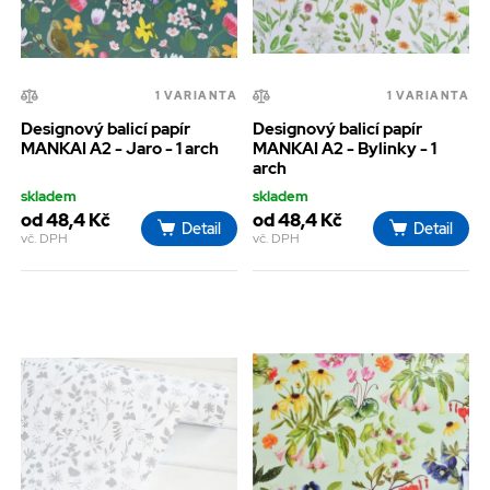
1 VARIANTA
1 VARIANTA
Designový balicí papír
Designový balicí papír
MANKAI A2 - Jaro - 1 arch
MANKAI A2 - Bylinky - 1
arch
skladem
skladem
od 48,4 Kč
od 48,4 Kč
Detail
Detail
vč. DPH
vč. DPH