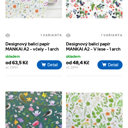
1 VARIANTA
1 VARIANTA
Designový balicí papír
Designový balicí papír
MANKAI A2 - včely - 1 arch
MANKAI A2 - V lese - 1 arch
skladem
skladem
od 63,5 Kč
od 48,4 Kč
Detail
Detail
vč. DPH
vč. DPH