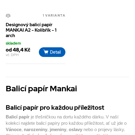
1 VARIANTA
Designový balicí papír
MANKAI A2 - Kolibřík - 1
arch
skladem
od 48,4 Kč
Detail
vč. DPH
Balicí papír Mankai
Balicí papír pro každou příležitost
Balicí papír
je třešničkou na dortu každého dárku. V naší
kolekci najdete balicí papíry pro každou příležitost, ať už jde o
Vánoce
,
narozeniny
,
jmeniny
,
oslavy
nebo o projevy lásky.