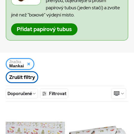
přehybů, objednejte si prosím
papírový tubus (jeden stačí) a zvolte
jiné než "boxové" výdejní místo.
Přidat papírový tubus
Značka
Mankai
Zrušit filtry
Filtrovat
Doporučené