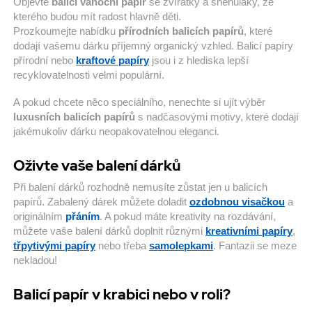
Objevte
balící vánoční papír
se zvířátky a sněhuláky, ze
kterého budou mít radost hlavně děti.
Prozkoumejte nabídku
přírodních balicích papírů
, které
dodají vašemu dárku příjemný organický vzhled. Balicí papíry
přírodní nebo
kraftové papíry
jsou i z hlediska lepší
recyklovatelnosti velmi populární.
A pokud chcete něco speciálního, nenechte si ujít výběr
luxusních balicích papírů
s nadčasovými motivy, které dodají
jakémukoliv dárku neopakovatelnou eleganci.
Oživte vaše balení dárků
Při balení dárků rozhodně nemusíte zůstat jen u balicích
papírů. Zabalený dárek můžete doladit
ozdobnou visačkou
a
originálním
přáním
. A pokud máte kreativity na rozdávání,
můžete vaše balení dárků doplnit různými
kreativními papíry
,
třpytivými papíry
nebo třeba
samolepkami
. Fantazii se meze
nekladou!
Balicí papír v krabici nebo v roli?