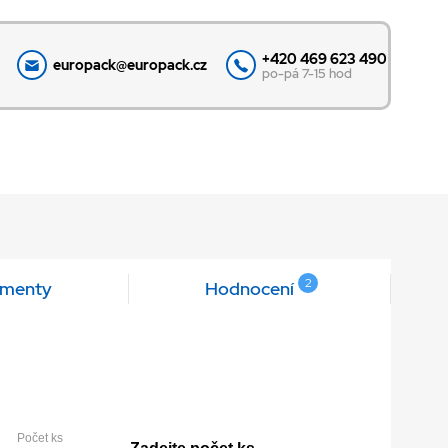
+420 469 623 490
europack@europack.cz
po-pá 7-15 hod
2
menty
Hodnocení
Počet ks