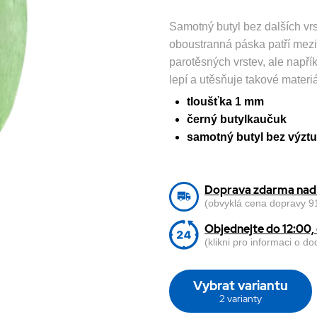
Samotný butyl bez dalších vrs
oboustranná páska patří mezi
parotěsných vrstev, ale napřík
lepí a utěsňuje takové materiá
tloušťka 1 mm
černý butylkaučuk
samotný butyl bez výzt
Doprava zdarma nad 
(obvyklá cena dopravy 91
Objednejte do 12:00
(klikni pro informaci o d
Vybrat variantu
2 varianty