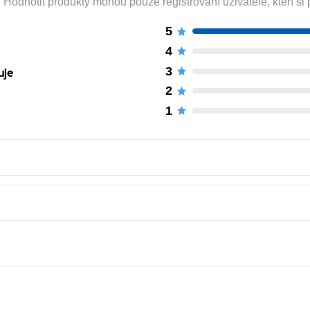
odnotit produkty mohou pouze registrovaní uživatelé, kteří si p
5
4
3
uje
2
1