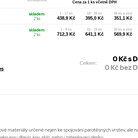
Dostupnost
Cena za 1 ks včetně DPH
skladem
1 - 17 ks
18 - 35 ks
36 ks a více
438,9 Kč
395,0 Kč
351,1 Kč
2 ks
skladem
1 - 9 ks
10 - 29 ks
30 ks a více
712,3 Kč
641,1 Kč
569,9 Kč
2 ks
0
Kč s 
Celkem:
0
Kč bez 
es
é materiály určené nejen ke spojování parotěsných vrstev, ale např
ako jsou dřevo, kov, sklo, nebo i zateplovací desky.