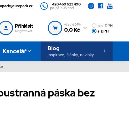
+420 469 623 490
ropack@europack.cz
po-pá 7-15 hod
včetně DPH
Přihlásit
bez DPH
0,0 Kč
Registrovat
s DPH
Blog
Kancelář
Inspirace, články, novinky
če
oustranná páska bez