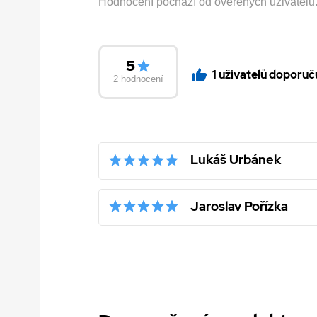
Hodnocení pochází od ověřených uživatelů. H
5
1 uživatelů doporuč
2 hodnocení
Lukáš Urbánek
Jaroslav Pořízka