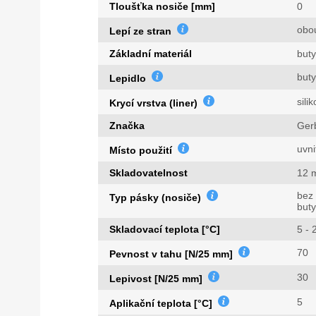
Tloušťka nosiče [mm]
0
obo
Lepí ze stran
Základní materiál
buty
buty
Lepidlo
sili
Krycí vrstva (liner)
Značka
Ger
uvni
Místo použití
Skladovatelnost
12 
bez 
Typ pásky (nosiče)
buty
Skladovací teplota [°C]
5 - 
70
Pevnost v tahu [N/25 mm]
30
Lepivost [N/25 mm]
5
Aplikační teplota [°C]