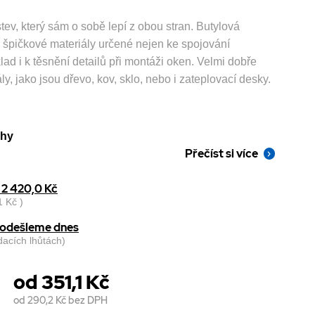
tev, který sám o sobě lepí z obou stran. Butylová
 špičkové materiály určené nejen ke spojování
lad i k těsnění detailů při montáži oken. Velmi dobře
ly, jako jsou dřevo, kov, sklo, nebo i zateplovací desky.
uhy
Přečíst si více
2 420,0 Kč
 Kč )
, odešleme dnes
odacích lhůtách)
od 351,1 Kč
od 290,2 Kč
bez DPH