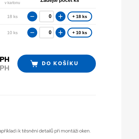
Zadejte počet ks
v kartonu
18 ks
+ 18 ks
10 ks
+ 10 ks
DPH
DO KOŠÍKU
DPH
íklad i k těsnění detailů při montáži oken.