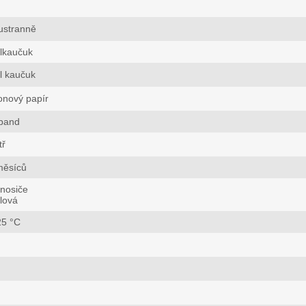
ustranně
lkaučuk
l kaučuk
konový papír
band
tř
měsíců
nosiče
lová
25 °C