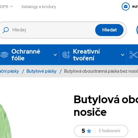
GDPR
Katalogy a brožury
eu
Hledat
Ochranné
Kreativní
fólie
tvoření
lační pásky
/
Butylové pásky
/
Butylová oboustranná páska bez nosi
Butylová ob
nosiče
5
2 hodnocení