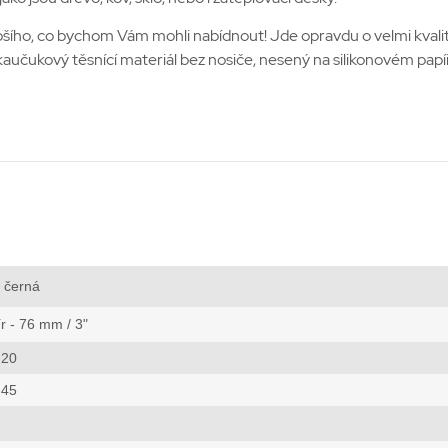
 lepšího, co bychom Vám mohli nabídnout! Jde opravdu o velmi kva
lkaučukový těsnící materiál bez nosiče, nesený na silikonovém pap
černá
r - 76 mm / 3"
 20
 45