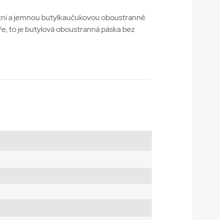
litní a jemnou butylkaučukovou oboustranně
íře, to je butylová oboustranná páska bez