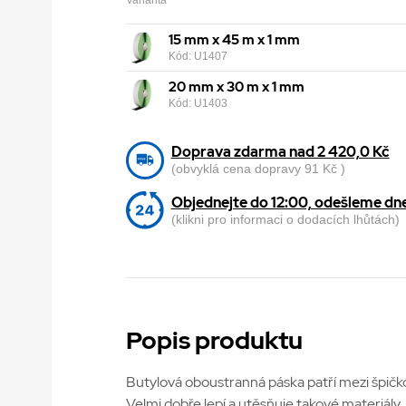
Varianta
15 mm x 45 m x 1 mm
Kód: U1407
20 mm x 30 m x 1 mm
Kód: U1403
Doprava zdarma nad 2 420,0 Kč
(obvyklá cena dopravy 91 Kč )
Objednejte do 12:00, odešleme dn
(klikni pro informaci o dodacích lhůtách)
Popis produktu
Butylová oboustranná páska patří mezi špičkov
Velmi dobře lepí a utěsňuje takové materiály, j