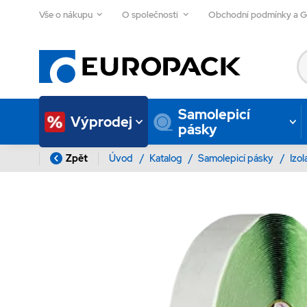
Vše o nákupu
O společnosti
Obchodní podmínky a 
Samolepicí
Výprodej
pásky
Zpět
Úvod
/
Katalog
/
Samolepicí pásky
/
Izo