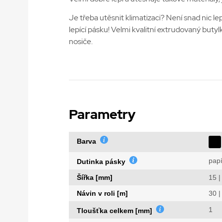
Je třeba utěsnit klimatizaci? Není snad nic
lepící pásku! Velmi kvalitní extrudovaný buty
nosiče.
Parametry
Barva
papí
Dutinka pásky
Šířka [mm]
15 |
Návin v roli [m]
30 |
1
Tloušťka celkem [mm]