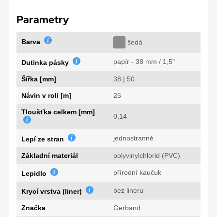
Parametry
Barva
šedá
papír - 38 mm / 1,5"
Dutinka pásky
Šířka [mm]
38 | 50
Návin v roli [m]
25
Tloušťka celkem [mm]
0,14
jednostranně
Lepí ze stran
Základní materiál
polyvinylchlorid (PVC)
přírodní kaučuk
Lepidlo
bez lineru
Krycí vrstva (liner)
Značka
Gerband