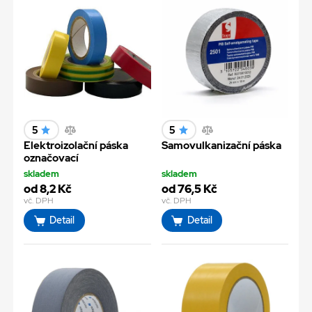
5
5
Elektroizolační páska
Samovulkanizační páska
označovací
skladem
skladem
od 8,2 Kč
od 76,5 Kč
vč. DPH
vč. DPH
Detail
Detail