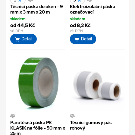
Těsnící páska do oken - 9
Elektroizolační páska
mm x 3 mm x 20 m
označovací
skladem
skladem
od 44,5 Kč
od 8,2 Kč
vč. DPH
vč. DPH
Detail
Detail
Parotěsná páska PE
Těsnicí gumový pás -
KLASIK na fólie - 50 mm x
rohový
25 m