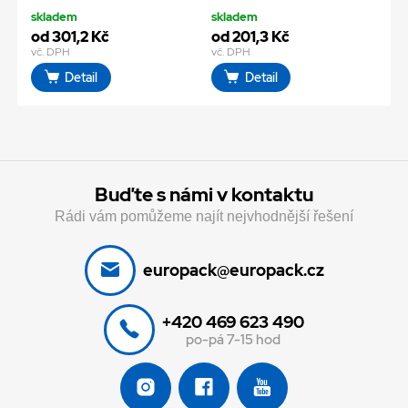
skladem
skladem
od 301,2 Kč
od 201,3 Kč
vč. DPH
vč. DPH
Detail
Detail
Buďte s námi v kontaktu
Rádi vám pomůžeme najít nejvhodnější řešení
europack@europack.cz
+420 469 623 490
po-pá 7-15 hod