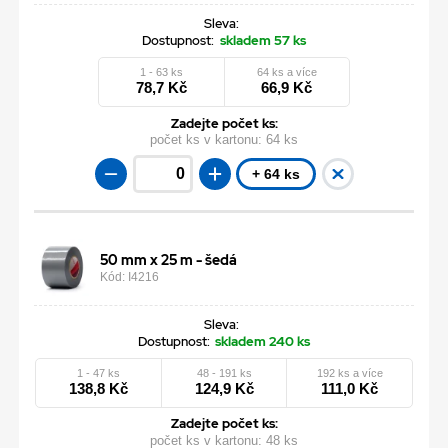
Sleva:
Dostupnost:
skladem 57 ks
1 - 63 ks
64 ks a více
78,7 Kč
66,9 Kč
Zadejte počet ks:
počet ks v kartonu:
64 ks
+ 64 ks
50 mm x 25 m - šedá
Kód: I4216
Sleva:
Dostupnost:
skladem 240 ks
1 - 47 ks
48 - 191 ks
192 ks a více
138,8 Kč
124,9 Kč
111,0 Kč
Zadejte počet ks:
počet ks v kartonu:
48 ks