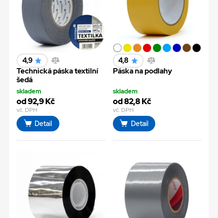
4,9
4,8
Technická páska textilní
Páska na podlahy
šedá
skladem
skladem
od 92,9 Kč
od 82,8 Kč
vč. DPH
vč. DPH
Detail
Detail