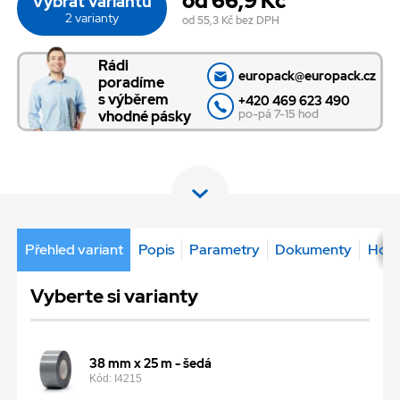
od 66,9 Kč
Vybrat variantu
2 varianty
od 55,3 Kč
bez DPH
Rádi
europack@europack.cz
poradíme
s výběrem
+420 469 623 490
po-pá 7-15 hod
vhodné pásky
Přehled variant
Popis
Parametry
Dokumenty
Hodn
Vyberte si varianty
38 mm x 25 m - šedá
Kód: I4215