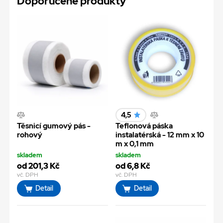
Doporučené produkty
4,5
Těsnicí gumový pás -
Teflonová páska
rohový
instalatérská - 12 mm x 10
m x 0,1 mm
skladem
skladem
od 201,3 Kč
od 6,8 Kč
vč. DPH
vč. DPH
Detail
Detail