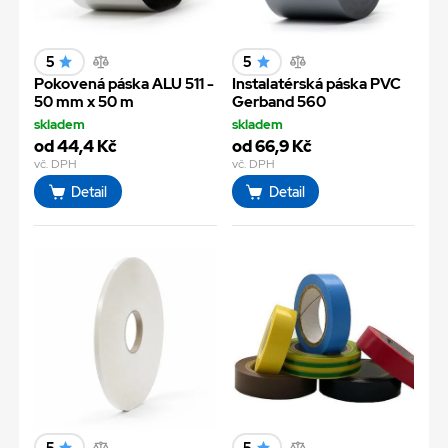
5
5
Pokovená páska ALU 511 -
Instalatérská páska PVC
50 mm x 50 m
Gerband 560
skladem
skladem
od 44,4 Kč
od 66,9 Kč
vč. DPH
vč. DPH
Detail
Detail
5
5