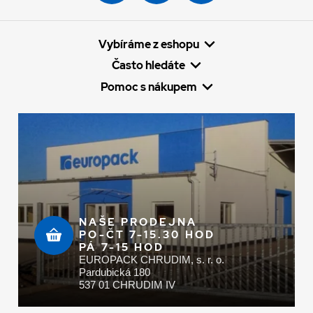
Vybíráme z eshopu
Často hledáte
Pomoc s nákupem
NAŠE PRODEJNA
PO-ČT 7-15.30 HOD
PÁ 7-15 HOD
EUROPACK CHRUDIM, s. r. o.
Pardubická 180
537 01 CHRUDIM IV