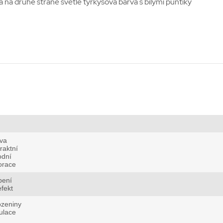
a na druhé straně světle tyrkysová barva s bílými puntíky
va
raktní
odní
orace
bení
fekt
ozeniny
ulace