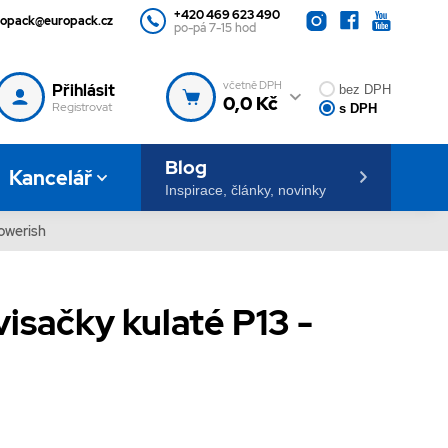
+420 469 623 490
ropack@europack.cz
po-pá 7-15 hod
včetně DPH
Přihlásit
bez DPH
0,0 Kč
Registrovat
s DPH
Blog
Kancelář
Inspirace, články, novinky
lowerish
visačky kulaté P13 -