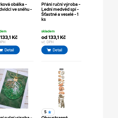
ková obálka -
Přání ruční výroba -
vídci ve sněhu -
Lední medvěd spí -
Šťastné a veselé - 1
ks
adem
skladem
133,1 Kč
od 133,1 Kč
 DPH
vč. DPH
Detail
Detail
5
ní ruční výroba -
Oboustranně