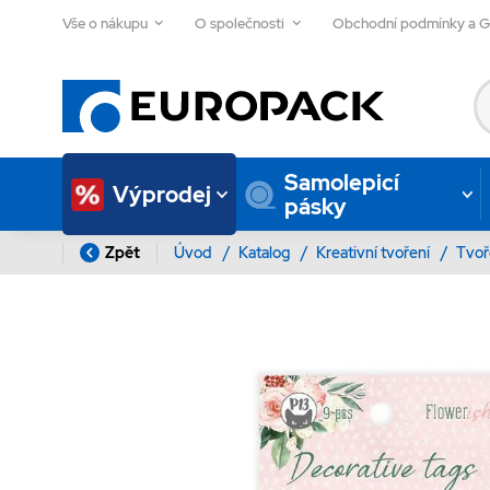
Vše o nákupu
O společnosti
Obchodní podmínky a 
Samolepicí
Výprodej
pásky
Zpět
Úvod
/
Katalog
/
Kreativní tvoření
/
Tvoř