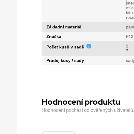
jme
osla
léto
ročn
Základní materiál
papí
Značka
P13
9
Počet kusů v sadě
7
Prodej kusy / sady
sad
Hodnocení produktu
Hodnocení pochází od ověřených uživatelů. H