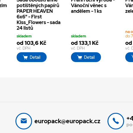
dzim
potištěných papírů
Vánoční věnec s
Ván
PAPER HEAVEN
andělem - 1 ks
zel
6x6" - First
Kiss_Flowers - sada
24 listů
na 
skladem
skladem
do 7
od 103,6 Kč
od 133,1 Kč
od 
vč. DPH
vč. DPH
vč.
Detail
Detail
+4
europack@europack.cz
po