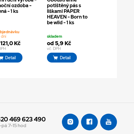
oční ozdoba -
potištěný pás s
ená - 1 ks
liškami PAPER
HEAVEN - Born to
be wild - 1 ks
objednávku
 dní
skladem
121,0 Kč
od 5,9 Kč
 DPH
vč. DPH
Detail
Detail
20 469 623 490
-pá 7-15 hod