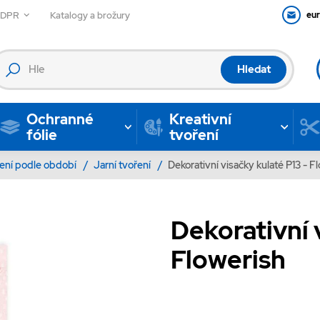
GDPR
Katalogy a brožury
eu
Hledat
Ochranné
Kreativní
fólie
tvoření
ení podle období
/
Jarní tvoření
/
Dekorativní visačky kulaté P13 - F
Dekorativní 
Flowerish