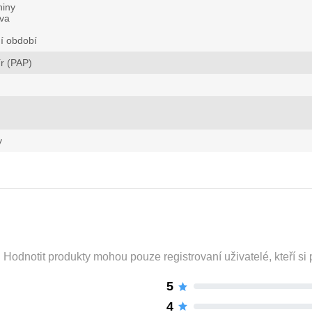
niny
va
í období
r (PAP)
y
odnotit produkty mohou pouze registrovaní uživatelé, kteří si p
5
4