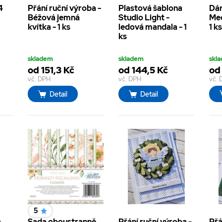
4
Přání ruční výroba -
Plastová šablona
Dár
Béžová jemná
Studio Light -
Med
kvítka - 1 ks
ledová mandala - 1
1 ks
ks
skladem
skladem
skl
od 151,3 Kč
od 144,5 Kč
od 
vč. DPH
vč. DPH
vč.
Detail
Detail
5
a
Sada oboustranně
Přání ruční výroba -
Přá