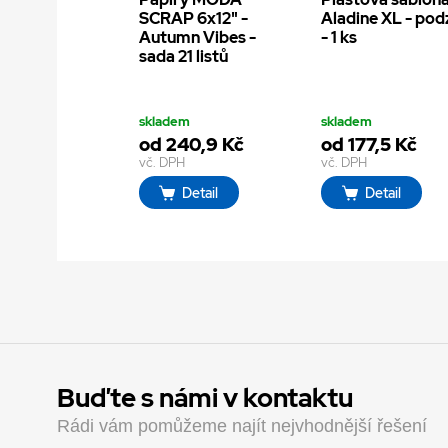
SCRAP 6x12" -
Aladine XL - po
Autumn Vibes -
- 1 ks
sada 21 listů
skladem
skladem
od 240,9 Kč
od 177,5 Kč
vč. DPH
vč. DPH
Detail
Detail
Buďte s námi v kontaktu
Rádi vám pomůžeme najít nejvhodnější řešení