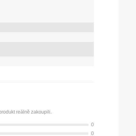
rodukt reálně zakoupili.
0
0