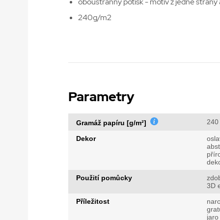
oboustranný potisk - motiv z jedné strany 
240g/m2
Parametry
240
Gramáž papíru [g/m²]
Dekor
osla
abst
přír
dek
Použití pomůcky
zdo
3D e
Příležitost
nar
grat
jaro