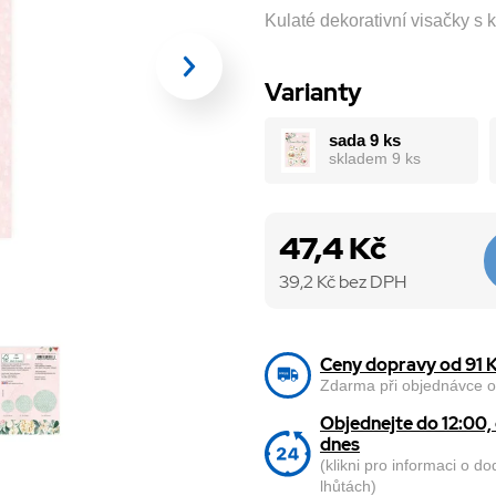
Kulaté dekorativní visačky s 
Varianty
sada 9 ks
skladem 9 ks
47,4 Kč
39,2
Kč bez DPH
Ceny dopravy od 91 
Zdarma při objednávce o
Objednejte do 12:00
dnes
(klikni pro informaci o d
lhůtách)