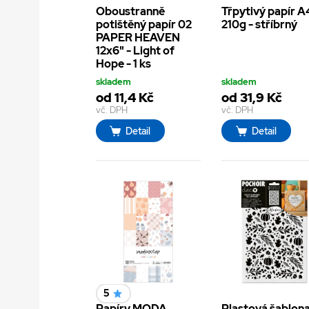
Oboustranně
Třpytivý papír A
potištěný papír 02
210g - stříbrný
PAPER HEAVEN
12x6" - Light of
Hope - 1 ks
skladem
skladem
od 11,4 Kč
od 31,9 Kč
vč. DPH
vč. DPH
Detail
Detail
5
Papíry MODA
Plastová šablon