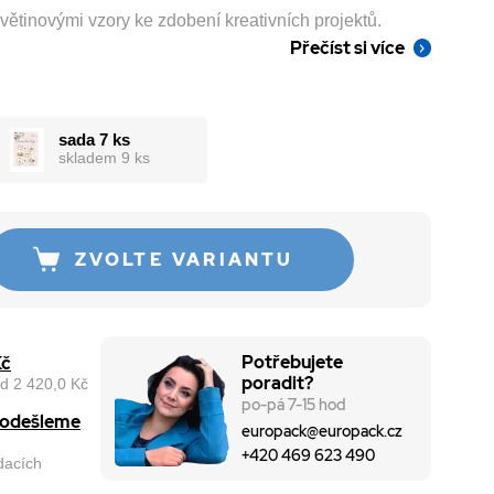
květinovými vzory ke zdobení kreativních projektů.
Přečíst si více
sada 7 ks
skladem 9 ks
ZVOLTE VARIANTU
Potřebujete
Kč
poradit?
d 2 420,0 Kč
po-pá 7-15 hod
, odešleme
europack@europack.cz
+420 469 623 490
odacích