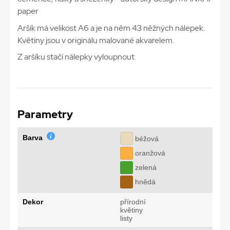
paper
Aršík má velikost A6 a je na něm 43 něžných nálepek.
Květiny jsou v originálu malované akvarelem.
Z aršíku stačí nálepky vyloupnout.
Parametry
Barva
béžová
oranžová
zelená
hnědá
Dekor
přírodní
květiny
listy