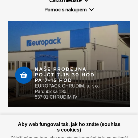
Často hledáte
Pomoc s nákupem
NAŠE PRODEJNA
PO-ČT 7-15.30 HOD
PÁ 7-15 HOD
EUROPACK CHRUDIM, s. r. o.
Pardubická 180
537 01 CHRUDIM IV
Zaplatit u nás můžete hotově i online
Aby web fungoval tak, jak ho znáte (souhlas
s cookies)
Záleží nám na tom, aby pro vás nakupování bylo co nejlepší