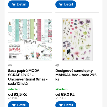
Detail
Detail
Sada papírů MODA
Designové samolepky
SCRAP 12x12" -
MANKAI Jaro - sada 295
Unconventional Xmas -
ks
sada 12 listů
skladem
skladem
od 93,5 Kč
od 69,0 Kč
vč. DPH
vč. DPH
Detail
Detail