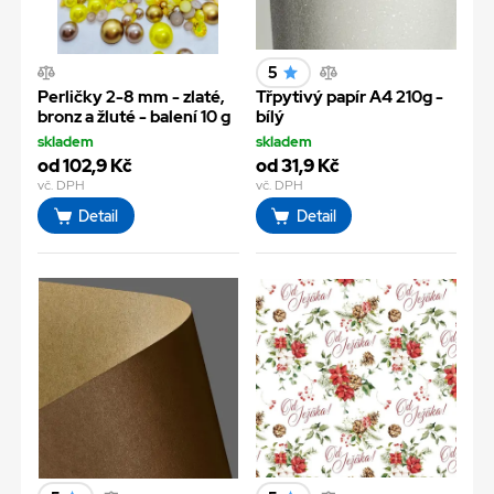
5
Perličky 2-8 mm - zlaté,
Třpytivý papír A4 210g -
bronz a žluté - balení 10 g
bílý
skladem
skladem
od 102,9 Kč
od 31,9 Kč
vč. DPH
vč. DPH
Detail
Detail