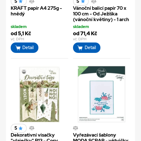
5
5
KRAFT papír A4 275g -
Vánoční balicí papír 70 x
hnědý
100 cm - Od Ježíška
(vánoční květiny) - 1 arch
skladem
skladem
od 5,1 Kč
od 71,4 Kč
vč. DPH
vč. DPH
Detail
Detail
5
Dekorativní visačky
Vyřezávací šablony
"vlaječky" P13 - Cosy
MODA SCRAP - větvičky