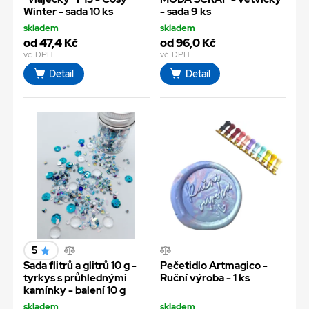
Winter - sada 10 ks
- sada 9 ks
skladem
skladem
od 47,4 Kč
od 96,0 Kč
vč. DPH
vč. DPH
Detail
Detail
5
Sada flitrů a glitrů 10 g -
Pečetidlo Artmagico -
tyrkys s průhlednými
Ruční výroba - 1 ks
kamínky - balení 10 g
skladem
skladem