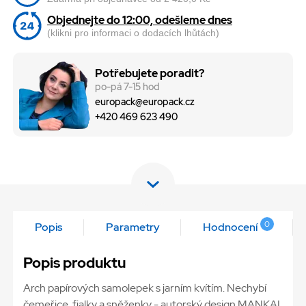
Objednejte do 12:00, odešleme dnes
(klikni pro informaci o dodacích lhůtách)
Potřebujete poradit?
po-pá 7-15 hod
europack@europack.cz
+420 469 623 490
0
Popis
Parametry
Hodnocení
Popis produktu
Arch papírových samolepek s jarním kvítím. Nechybí
čemeřice, fialky a sněženky - autorský design MANKAI