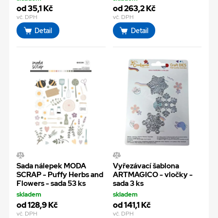
od 35,1 Kč
od 263,2 Kč
vč. DPH
vč. DPH
Detail
Detail
Sada nálepek MODA
Vyřezávací šablona
SCRAP - Puffy Herbs and
ARTMAGICO - vločky -
Flowers - sada 53 ks
sada 3 ks
skladem
skladem
od 128,9 Kč
od 141,1 Kč
vč. DPH
vč. DPH