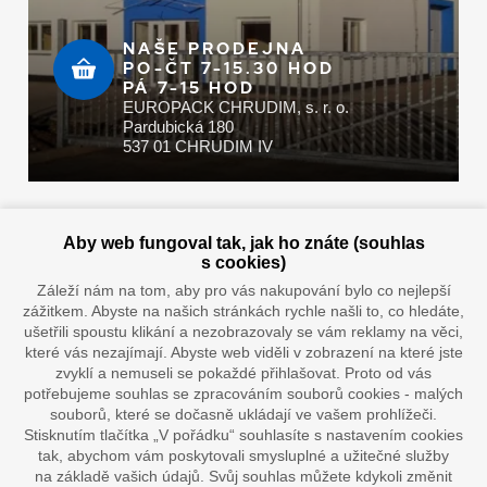
NAŠE PRODEJNA
PO-ČT 7-15.30 HOD
PÁ 7-15 HOD
EUROPACK CHRUDIM, s. r. o.
Pardubická 180
537 01 CHRUDIM IV
Zaplatit u nás můžete hotově i online
Aby web fungoval tak, jak ho znáte (souhlas
s cookies)
Záleží nám na tom, aby pro vás nakupování bylo co nejlepší
zážitkem. Abyste na našich stránkách rychle našli to, co hledáte,
Doprava vaším oblíbeným dopravcem
ušetřili spoustu klikání a nezobrazovaly se vám reklamy na věci,
které vás nezajímají. Abyste web viděli v zobrazení na které jste
zvyklí a nemuseli se pokaždé přihlašovat. Proto od vás
potřebujeme souhlas se zpracováním souborů cookies - malých
souborů, které se dočasně ukládají ve vašem prohlížeči.
Stisknutím tlačítka „V pořádku“ souhlasíte s nastavením cookies
tak, abychom vám poskytovali smysluplné a užitečné služby
na základě vašich údajů. Svůj souhlas můžete kdykoli změnit