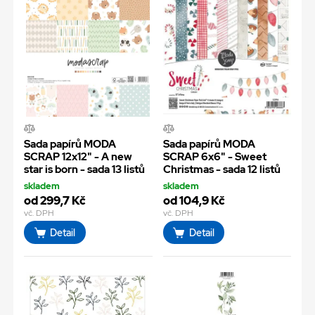
Sada papírů MODA
Sada papírů MODA
SCRAP 12x12" - A new
SCRAP 6x6" - Sweet
star is born - sada 13 listů
Christmas - sada 12 listů
skladem
skladem
od 299,7 Kč
od 104,9 Kč
vč. DPH
vč. DPH
Detail
Detail