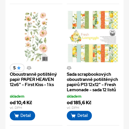
5
Oboustranně potištěný
Sada scrapbookových
papír PAPER HEAVEN
oboustranně potištěných
12x6" - First Kiss - 1 ks
papírů P13 12x12" - Fresh
Lemonade - sada 12 listů
skladem
skladem
od 10,4 Kč
od 185,6 Kč
vč. DPH
vč. DPH
Detail
Detail