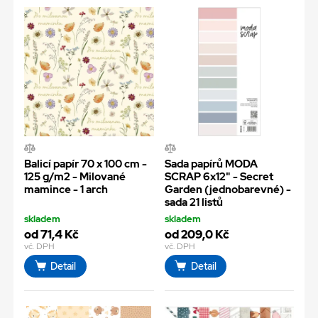
Balicí papír 70 x 100 cm -
Sada papírů MODA
125 g/m2 - Milované
SCRAP 6x12" - Secret
mamince - 1 arch
Garden (jednobarevné) -
sada 21 listů
skladem
skladem
od 71,4 Kč
od 209,0 Kč
vč. DPH
vč. DPH
Detail
Detail