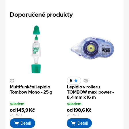
Doporučené produkty
5
Multifunkční lepidlo
Lepidlo v rolleru
Tombow Mono - 25 g
TOMBOW maxi power -
8,4 mm x 16 m
skladem
skladem
od 145,9 Kč
od 198,6 Kč
vč. DPH
vč. DPH
Detail
Detail