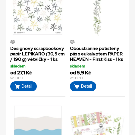
Designový scrapbookový
Oboustranně potištěný
papír LEPIKARO (30,5 cm
pás s eukalyptem PAPER
/ 190 g) větvičky - 1 ks
HEAVEN - First Kiss - 1 ks
skladem
skladem
od 27,1 Kč
od 5,9 Kč
vč. DPH
vč. DPH
Detail
Detail