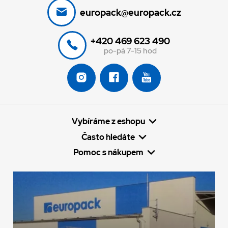
europack@europack.cz
+420 469 623 490
po-pá 7-15 hod
Vybíráme z eshopu
Často hledáte
Pomoc s nákupem