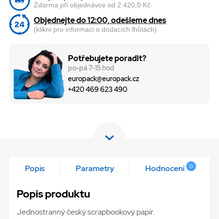
Zdarma při objednávce od 2 420,0 Kč
Objednejte do 12:00, odešleme dnes
(klikni pro informaci o dodacích lhůtách)
Potřebujete poradit?
po-pá 7-15 hod
europack@europack.cz
+420 469 623 490
0
Popis
Parametry
Hodnocení
Popis produktu
Jednostranný český scrapbookový papír.