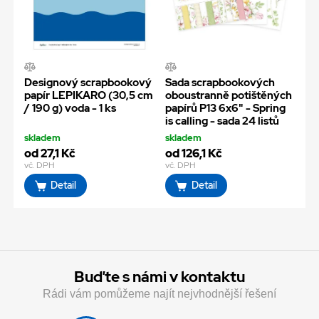
Designový scrapbookový
Sada scrapbookových
papír LEPIKARO (30,5 cm
oboustranně potištěných
/ 190 g) voda - 1 ks
papírů P13 6x6" - Spring
is calling - sada 24 listů
skladem
skladem
od 27,1 Kč
od 126,1 Kč
vč. DPH
vč. DPH
Detail
Detail
Buďte s námi v kontaktu
Rádi vám pomůžeme najít nejvhodnější řešení