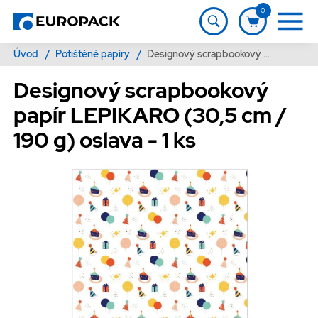
0
Úvod
/
Potištěné papíry
/
Designový scrapbookový papír LEPIKARO (30,5 cm / 190 g) oslava - 1 ks
Designový scrapbookový
papír LEPIKARO (30,5 cm /
190 g) oslava - 1 ks