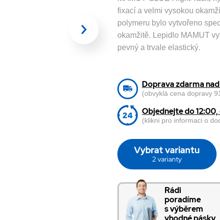
fixací a velmi vysokou okamži
polymeru bylo vytvořeno speci
okamžitě. Lepidlo MAMUT vytvr
pevný a trvale elastický.
Doprava zdarma nad 
(obvyklá cena dopravy 91
Objednejte do 12:00
(klikni pro informaci o d
Vybrat variantu
2 varianty
Rádi
poradíme
s výběrem
vhodné pásky