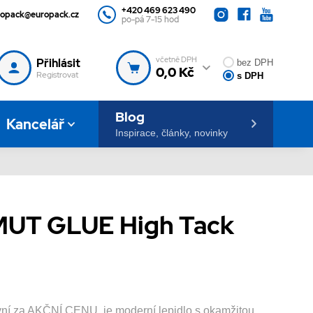
+420 469 623 490
ropack@europack.cz
po-pá 7-15 hod
včetně DPH
Přihlásit
bez DPH
0,0 Kč
Registrovat
s DPH
Blog
Kancelář
Inspirace, články, novinky
MUT GLUE High Tack
í za AKČNÍ CENU, je moderní lepidlo s okamžitou