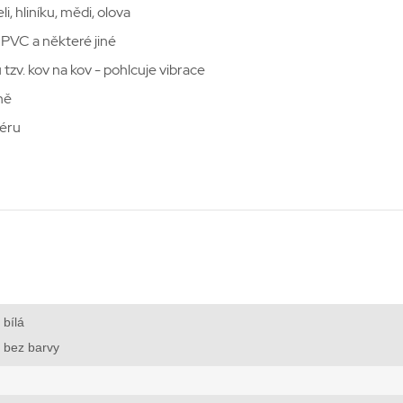
, hliníku, mědi, olova
 PVC a některé jiné
 tzv. kov na kov - pohlcuje vibrace
ně
iéru
bílá
bez barvy