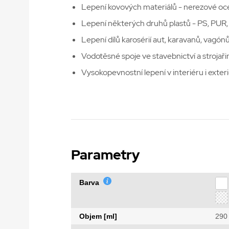
Lepení kovových materiálů - nerezové oceli
Lepení některých druhů plastů - PS, PUR,
Lepení dílů karosérií aut, karavanů, vagónů
Vodotěsné spoje ve stavebnictví a strojaři
Vysokopevnostní lepení v interiéru i exter
Parametry
Barva
Objem [ml]
290