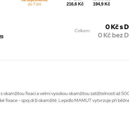
216,6 Kč
194,9 Kč
do 7 dní
0
Kč s 
Celkem:
0
Kč bez 
es
okamžitou fixací a velmi vysokou okamžitou zatížitelností až 50
 fixace - spoj drží okamžitě. Lepidlo MAMUT vytvrzuje při běžné v