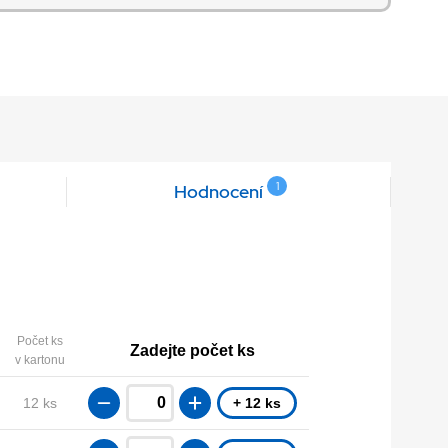
1
Hodnocení
Počet ks
Zadejte počet ks
v kartonu
12 ks
+ 12 ks