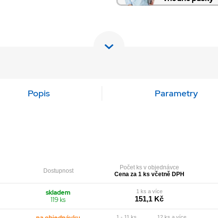
Popis
Parametry
Počet ks v objednávce
Dostupnost
Cena za 1 ks včetně DPH
skladem
1 ks a více
151,1 Kč
119 ks
na objednávku
1 - 11 ks
12 ks a více