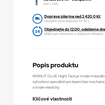
Kód: L1402
Doprava zdarma nad 2 420,0 Kč
(obvyklá cena dopravy 91 Kč )
Objednejte do 12:00, odešleme dn
(klikni pro informaci o dodacích lhůtách)
Popis produktu
MAMUT GLUE Hight Tack je moderní lepidlo s 
vytvořeno speciálně pro lepení bez mechanické
a trvale elastický.
Klíčové vlastnosti