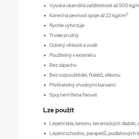
Vysoká okamžitá zatížitelnost až 500 kg/
2
Konečná pevnost spoje až 22 kg/cm
Rychle vytvrzuje
Trvale pružný
Odolný vlhkosti a vodě
Použitelný v exteriéru
Bez zápachu
Bez rozpouštědel, ftalátů, silikonu
Přetíratelný vhodnými barvami
Spoj není třeba fixovat
Lze použít
Lepení skla, betonu, keramických dlaždic, s
Lepení schodnic, parapetů, podlahových l