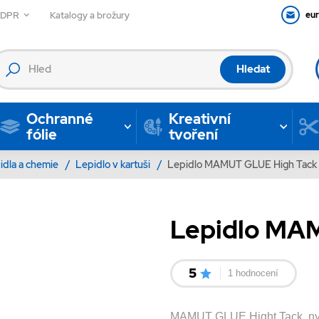
GDPR
Katalogy a brožury
eu
Hledat
Ochranné
Kreativní
fólie
tvoření
idla a chemie
/
Lepidlo v kartuši
/
Lepidlo MAMUT GLUE High Tack
Lepidlo MA
5
1 hodnocení
MAMUT GLUE Hight Tack, nyn