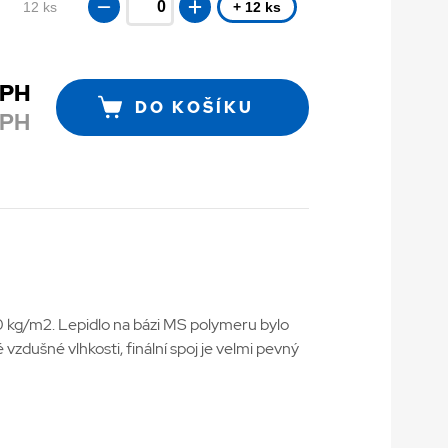
12 ks
+ 12 ks
DPH
DO KOŠÍKU
DPH
0 kg/m2. Lepidlo na bázi MS polymeru bylo
zdušné vlhkosti, finální spoj je velmi pevný