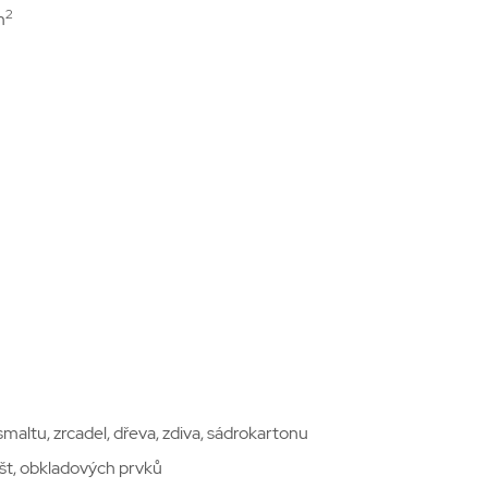
2
m
maltu, zrcadel, dřeva, zdiva, sádrokartonu
išt, obkladových prvků