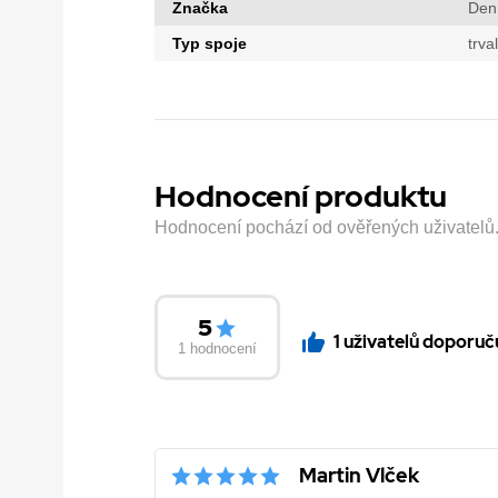
Značka
Den
Typ spoje
trva
Hodnocení produktu
Hodnocení pochází od ověřených uživatelů. H
5
1 uživatelů doporuč
1 hodnocení
Martin Vlček