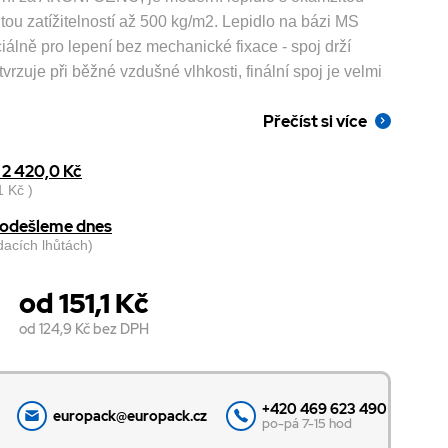
tou zatížitelností až 500 kg/m2. Lepidlo na bázi MS
álně pro lepení bez mechanické fixace - spoj drží
zuje při běžné vzdušné vlhkosti, finální spoj je velmi
Přečíst si více
2 420,0 Kč
 Kč )
, odešleme dnes
odacích lhůtách)
od 151,1 Kč
od 124,9 Kč
bez DPH
+420 469 623 490
europack@europack.cz
po-pá 7-15 hod