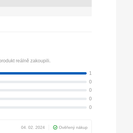
rodukt reálně zakoupili.
1
0
0
0
0
04. 02. 2024
Ověřený nákup