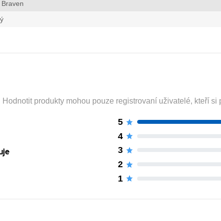
 Braven
lý
odnotit produkty mohou pouze registrovaní uživatelé, kteří si p
5
4
3
uje
2
1