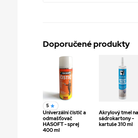
Doporučené produkty
5
Univerzální čistič a
Akrylový tmel n
odmašťovač
sádrokartony -
HASOFT - sprej
kartuše 310 ml
400 ml