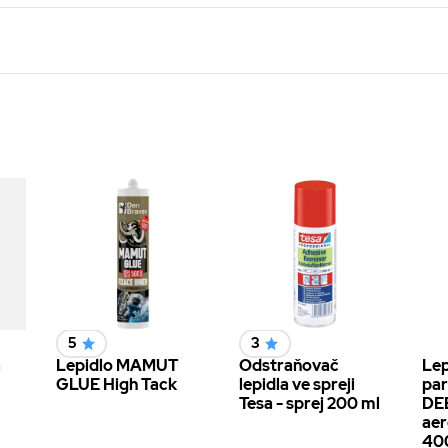
5
3
a
Lepidlo MAMUT
Odstraňovač
Lep
GLUE High Tack
lepidla ve spreji
pa
Tesa - sprej 200 ml
DE
aer
40