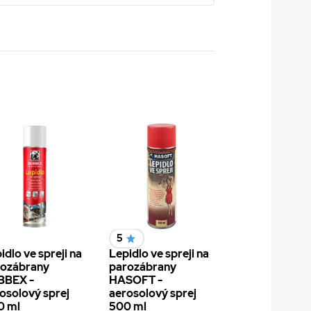
5
idlo ve spreji na
Lepidlo ve spreji na
rozábrany
parozábrany
BBEX -
HASOFT -
osolový sprej
aerosolový sprej
0 ml
500 ml