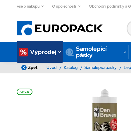
Vše o nákupu
O společnosti
Obchodní podmínky a 
Samolepicí
Výprodej
pásky
Zpět
Úvod
/
Katalog
/
Samolepicí pásky
/
Lep
AKCE