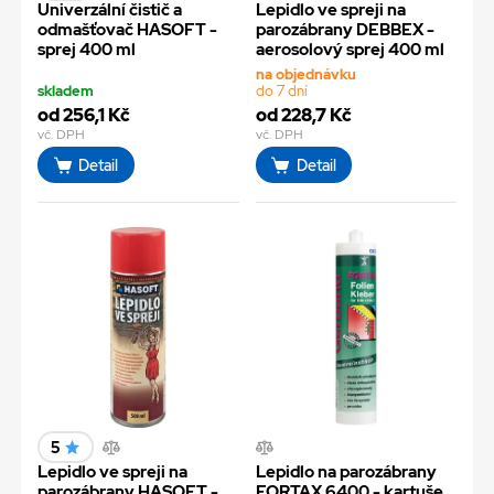
Univerzální čistič a
Lepidlo ve spreji na
odmašťovač HASOFT -
parozábrany DEBBEX -
sprej 400 ml
aerosolový sprej 400 ml
na objednávku
skladem
do 7 dní
od 256,1 Kč
od 228,7 Kč
vč. DPH
vč. DPH
Detail
Detail
5
Lepidlo ve spreji na
Lepidlo na parozábrany
parozábrany HASOFT -
FORTAX 6400 - kartuše