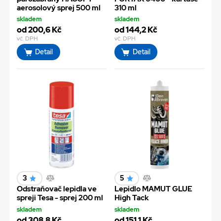
aerosolový sprej 500 ml
310 ml
skladem
skladem
od 200,6 Kč
od 144,2 Kč
vč. DPH
vč. DPH
Detail
Detail
3
5
Odstraňovač lepidla ve
Lepidlo MAMUT GLUE
spreji Tesa - sprej 200 ml
High Tack
skladem
skladem
od 308,8 Kč
od 151,1 Kč