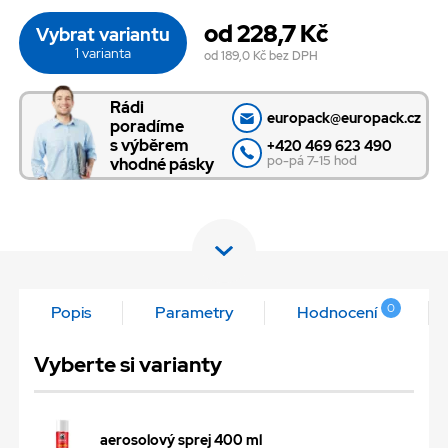
od 228,7 Kč
Vybrat variantu
1 varianta
od 189,0 Kč
bez DPH
Rádi
europack@europack.cz
poradíme
s výběrem
+420 469 623 490
po-pá 7-15 hod
vhodné pásky
0
Popis
Parametry
Hodnocení
Vyberte si varianty
aerosolový sprej 400 ml