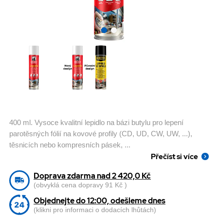
400 ml. Vysoce kvalitní lepidlo na bázi butylu pro lepení
parotěsných fólií na kovové profily (CD, UD, CW, UW, ...),
těsnicích nebo kompresních pásek, ...
Přečíst si více
Doprava zdarma nad 2 420,0 Kč
(obvyklá cena dopravy 91 Kč )
Objednejte do 12:00, odešleme dnes
(klikni pro informaci o dodacích lhůtách)