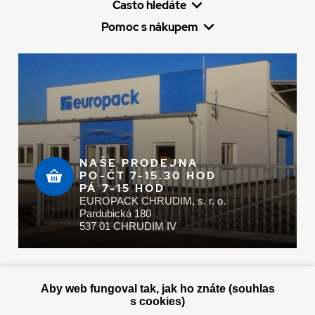
Často hledáte
Pomoc s nákupem
NAŠE PRODEJNA
PO-ČT 7-15.30 HOD
PÁ 7-15 HOD
EUROPACK CHRUDIM, s. r. o.
Pardubická 180
537 01 CHRUDIM IV
Zaplatit u nás můžete hotově i online
Aby web fungoval tak, jak ho znáte (souhlas
s cookies)