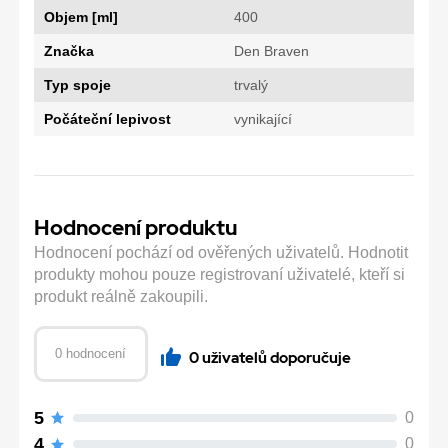
Objem [ml]
400
Značka
Den Braven
Typ spoje
trvalý
Počáteční lepivost
vynikající
Hodnocení produktu
Hodnocení pochází od ověřených uživatelů. Hodnotit
produkty mohou pouze registrovaní uživatelé, kteří si
produkt reálně zakoupili.
0 hodnocení
0 uživatelů doporučuje
5
0
4
0