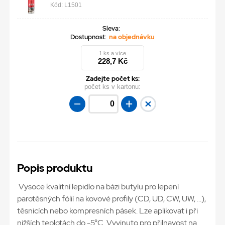
Kód: L1501
Sleva:
Dostupnost:
na objednávku
1 ks a více
228,7 Kč
Zadejte počet ks:
počet ks v kartonu:
Popis produktu
Vysoce kvalitní lepidlo na bázi butylu pro lepení
parotěsných fólií na kovové profily (CD, UD, CW, UW, ...),
těsnicích nebo kompresních pásek. Lze aplikovat i při
nižších teplotách do -5°C. Vyvinuto pro přilnavost na