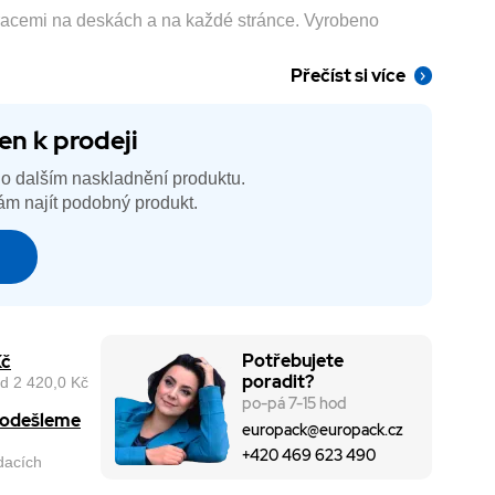
tracemi na deskách a na každé stránce. Vyrobeno
Přečíst si více
en k prodeji
o dalším naskladnění produktu.
m najít podobný produkt.
é
Potřebujete
Kč
poradit?
d 2 420,0 Kč
po-pá 7-15 hod
, odešleme
europack@europack.cz
+420 469 623 490
odacích