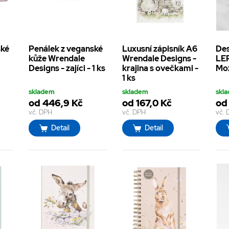
ské
Penálek z veganské
Luxusní zápisník A6
Des
kůže Wrendale
Wrendale Designs -
LE
a
Designs - zajíci - 1 ks
krajina s ovečkami -
Moz
1 ks
skladem
skladem
skl
od 446,9 Kč
od 167,0 Kč
od
vč. DPH
vč. DPH
vč.
Detail
Detail