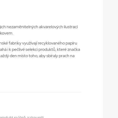
jich nezaměnitelných akvarelových ilustrací
enkovem.
nské fabriky využívají recyklovaného papíru
há i k pečlivé selekci produktů, které značka
každý den místo toho, aby sbíraly prach na
rodukt reálně zakoupili.