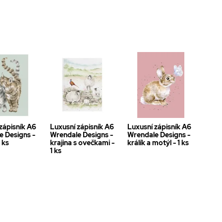
zápisník A6
Luxusní zápisník A6
Luxusní zápisník A6
e Designs -
Wrendale Designs -
Wrendale Designs -
 ks
krajina s ovečkami -
králík a motýl - 1 ks
1 ks