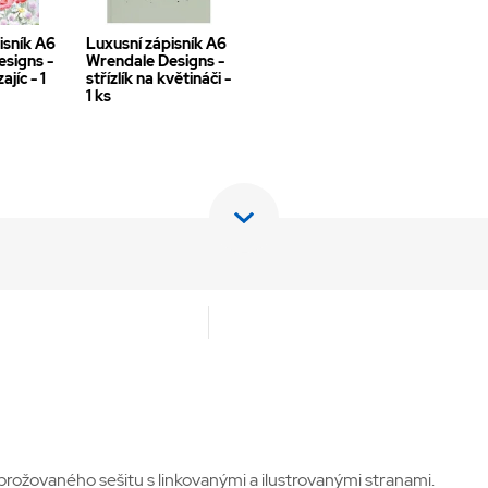
isník A6
Luxusní zápisník A6
signs -
Wrendale Designs -
ajíc - 1
střízlík na květináči -
1 ks
brožovaného sešitu s linkovanými a ilustrovanými stranami.