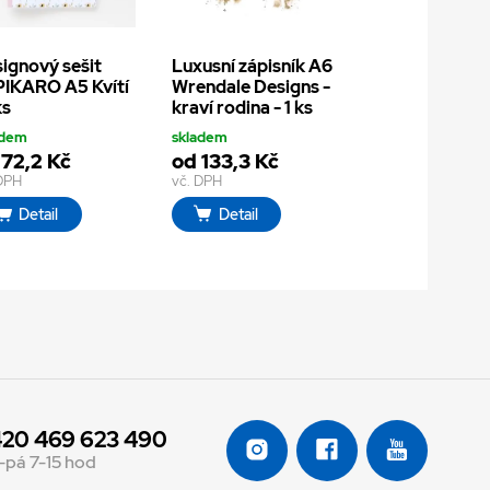
ignový sešit
Luxusní zápisník A6
IKARO A5 Kvítí
Wrendale Designs -
ks
kraví rodina - 1 ks
adem
skladem
 72,2 Kč
od 133,3 Kč
 DPH
vč. DPH
Detail
Detail
20 469 623 490
-pá 7-15 hod