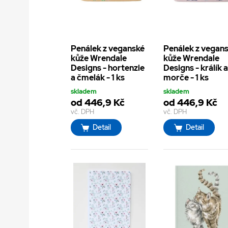
Penálek z veganské
Penálek z vegan
kůže Wrendale
kůže Wrendale
Designs - hortenzie
Designs - králík 
a čmelák - 1 ks
morče - 1 ks
skladem
skladem
od 446,9 Kč
od 446,9 Kč
vč. DPH
vč. DPH
Detail
Detail