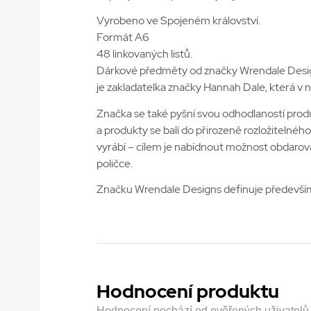
Vyrobeno ve Spojeném království.
Formát A6
48 linkovaných listů.
Dárkové předměty od značky Wrendale Designs 
je zakladatelka značky Hannah Dale, která v
Značka se také pyšní svou odhodlaností produ
a produkty se balí do přirozeně rozložitelnéh
vyrábí – cílem je nabídnout možnost obdarovat
poličce.
Značku Wrendale Designs definuje především l
Hodnocení produktu
Hodnocení pochází od ověřených uživatelů. H