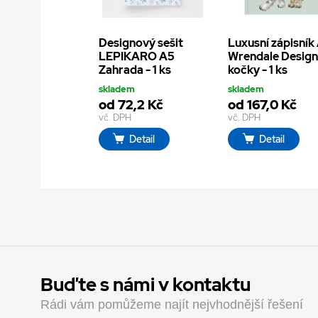
Designový sešit
Luxusní zápisník
LEPIKARO A5
Wrendale Design
Zahrada - 1 ks
kočky - 1 ks
skladem
skladem
od 72,2 Kč
od 167,0 Kč
vč. DPH
vč. DPH
Detail
Detail
Buďte s námi v kontaktu
Rádi vám pomůžeme najít nejvhodnější řešení