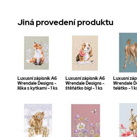
Jiná provedení produktu
Luxusní zápisník A6
Luxusní zápisník A6
Luxusní záp
Wrendale Designs -
Wrendale Designs -
Wrendale De
liška s kytkami - 1 ks
štěňátko bígl - 1 ks
telátko - 1 k