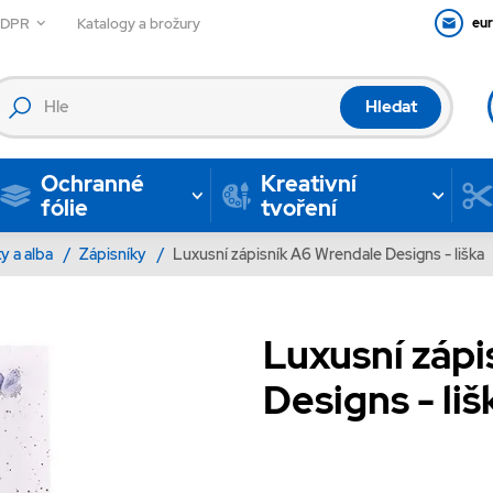
GDPR
Katalogy a brožury
eu
Hledat
Ochranné
Kreativní
fólie
tvoření
ty a alba
/
Zápisníky
/
Luxusní zápisník A6 Wrendale Designs - liška
Luxusní záp
Designs - liš