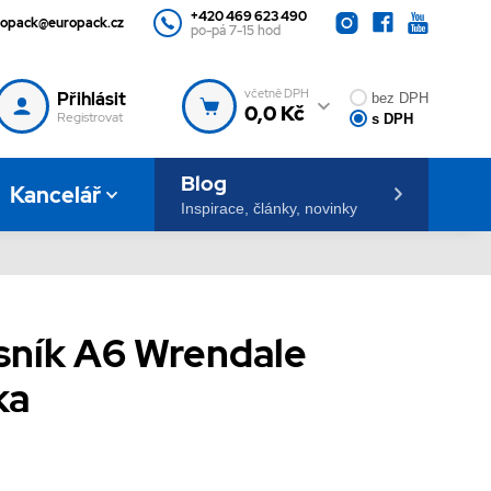
+420 469 623 490
ropack@europack.cz
po-pá 7-15 hod
včetně DPH
Přihlásit
bez DPH
0,0 Kč
Registrovat
s DPH
Blog
Kancelář
Inspirace, články, novinky
isník A6 Wrendale
ka