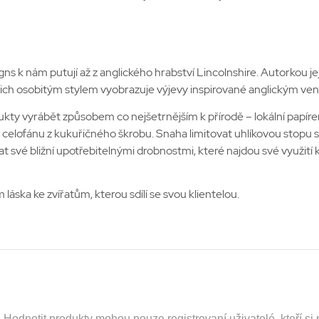
k nám putují až z anglického hrabství Lincolnshire. Autorkou je
 nich osobitým stylem vyobrazuje výjevy inspirované anglickým v
kty vyrábět způsobem co nejšetrnějším k přírodě – lokální papíre
o celofánu z kukuřičného škrobu. Snaha limitovat uhlíkovou stopu sa
 své bližní upotřebitelnými drobnostmi, které najdou své využití 
áska ke zvířatům, kterou sdílí se svou klientelou.
odnotit produkty mohou pouze registrovaní uživatelé, kteří si p