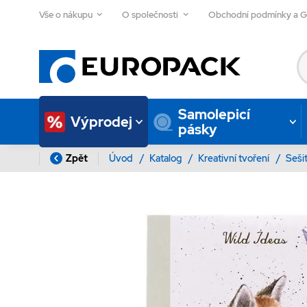
Vše o nákupu
O společnosti
Obchodní podmínky a 
Samolepicí
Výprodej
pásky
Zpět
Úvod
/
Katalog
/
Kreativní tvoření
/
Seši