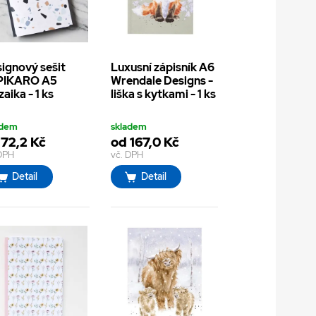
ignový sešit
Luxusní zápisník A6
PIKARO A5
Wrendale Designs -
aika - 1 ks
liška s kytkami - 1 ks
adem
skladem
 72,2 Kč
od 167,0 Kč
 DPH
vč. DPH
Detail
Detail