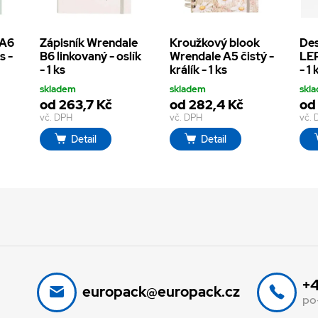
 A6
Zápisník Wrendale
Kroužkový blook
Des
s -
B6 linkovaný - oslík
Wrendale A5 čistý -
LEP
- 1 ks
králík - 1 ks
- 1 
skladem
skladem
skl
od 263,7 Kč
od 282,4 Kč
od
vč. DPH
vč. DPH
vč.
Detail
Detail
+4
europack@europack.cz
po