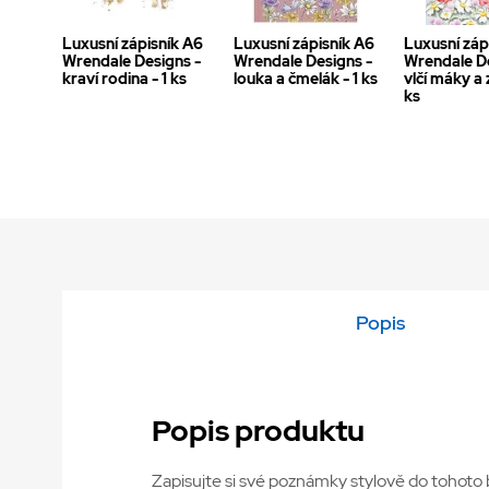
Luxusní zápisník A6
Luxusní zápisník A6
Luxusní záp
Wrendale Designs -
Wrendale Designs -
Wrendale De
kraví rodina - 1 ks
louka a čmelák - 1 ks
vlčí máky a z
ks
Popis
Popis produktu
Zapisujte si své poznámky stylově do tohoto 