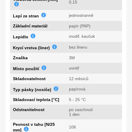
0,15
jednostranně
Lepí ze stran
Základní materiál
papír (PAP)
modif. kaučuk
Lepidlo
bez lineru
Krycí vrstva (liner)
Značka
3M
uvnitř
Místo použití
Skladovatelnost
12 měsíců
papírová
Typ pásky (nosiče)
Skladovací teplota [°C]
5 - 25 °C
Odstranitelnost
po zaschnutí
1 den
Pevnost v tahu [N/25
106
mm]