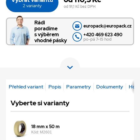
2 varianty
od 91,1 Kč
bez DPH
Rádi
europack@europack.cz
poradíme
s výběrem
+420 469 623 490
po-pá 7-15 hod
vhodné pásky
Přehled variant
Popis
Parametry
Dokumenty
Hodn
Vyberte si varianty
18 mm x 50 m
Kód: M2601