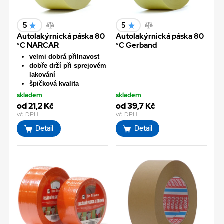
5
5
Autolakýrnická páska 80
Autolakýrnická páska 80
°C NARCAR
°C Gerband
velmi dobrá přilnavost
dobře drží při sprejovém
lakování
špičková kvalita
skladem
skladem
od 21,2 Kč
od 39,7 Kč
vč. DPH
vč. DPH
Detail
Detail