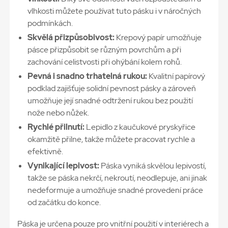
vlhkosti můžete používat tuto pásku i v náročných
podmínkách.
Skvělá přizpůsobivost:
Krepový papír umožňuje
pásce přizpůsobit se různým povrchům a při
zachování celistvosti při ohýbání kolem rohů.
Pevná i snadno trhatelná rukou:
Kvalitní papírový
podklad zajišťuje solidní pevnost pásky a zároveň
umožňuje její snadné odtržení rukou bez použití
nože nebo nůžek.
Rychlé přilnutí:
Lepidlo z kaučukové pryskyřice
okamžitě přilne, takže můžete pracovat rychle a
efektivně.
Vynikající lepivost:
Páska vyniká skvělou lepivostí,
takže se páska nekrčí, nekroutí, neodlepuje, ani jinak
nedeformuje a umožňuje snadné provedení práce
od začátku do konce.
Páska je určena pouze pro vnitřní použití v interiérech a