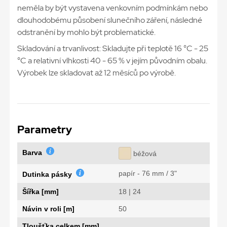
neměla by být vystavena venkovním podmínkám nebo
dlouhodobému působení slunečního záření, následné
odstranění by mohlo být problematické.
Skladování a trvanlivost: Skladujte při teplotě 16 °C - 25
°C a relativní vlhkosti 40 - 65 % v jejím původním obalu.
Výrobek lze skladovat až 12 měsíců po výrobě.
Parametry
Barva
béžová
papír - 76 mm / 3"
Dutinka pásky
Šířka [mm]
18 | 24
Návin v roli [m]
50
Tloušťka celkem [mm]