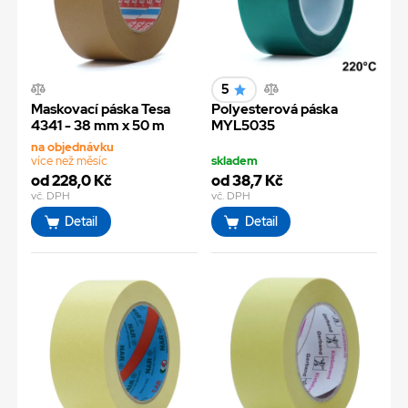
5
Maskovací páska Tesa
Polyesterová páska
4341 - 38 mm x 50 m
MYL5035
na objednávku
více než měsíc
skladem
od 228,0 Kč
od 38,7 Kč
vč. DPH
vč. DPH
Detail
Detail