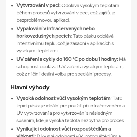
Vytvrzování v peci:
Odolává vysokým teplotám
během procesů vytvrzování v peci, což zajišťuje
bezproblémovou aplikaci.
Vypalování v infračervených nebo
horkovzdušných pecích:
Tato pásku odolává
intenzivnímu teplu, což je zásadní v aplikacích s
vysokými teplotami.
UV záření s cykly do 160 °C po dobu 1 hodiny:
Má
schopnost odolávat UV záření a vysokým teplotám,
což z ní činí ideální volbu pro speciální procesy.
Hlavní výhody
Vysoká odolnost vůči vysokým teplotám
: Tato
lepicí páska je ideální pro použití při infračerveném a
UV vytvrzování a pro vytvrzování s následným
sušením, kde je vysoká teplota nezbytná pro proces.
Vynikající odolnost vůči rozpouštědlům a
vlhkosti:
Díky své odolnosti vůči rozpouštědlům a