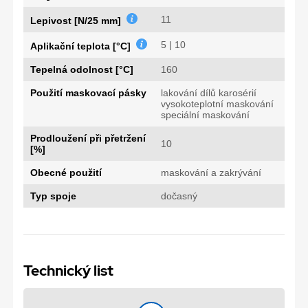
11
Lepivost [N/25 mm]
5 | 10
Aplikační teplota [°C]
Tepelná odolnost [°C]
160
Použití maskovací pásky
lakování dílů karosérií
vysokoteplotní maskování
speciální maskování
Prodloužení při přetržení
10
[%]
Obecné použití
maskování a zakrývání
Typ spoje
dočasný
Technický list