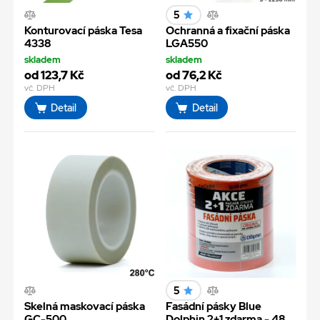
5
Konturovací páska Tesa
Ochranná a fixační páska
4338
LGA550
skladem
skladem
od 123,7 Kč
od 76,2 Kč
vč. DPH
vč. DPH
Detail
Detail
5
Skelná maskovací páska
Fasádní pásky Blue
GC-500
Dolphin 2+1 zdarma - 48