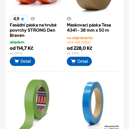
4,9
Fasádní páska na hrubé
Maskovací páska Tesa
povrchy STRONG Den
4341 - 38 mm x 50 m
Braven
na objednávku
skladem
více než měsíc
od 114,7 Kč
od 228,0 Kč
vč. DPH
vč. DPH
Detail
Detail