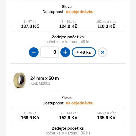
Sleva:
Dostupnost:
na objednávku
1 - 47 ks
48 - 191 ks
192 ks a více
137,8 Kč
124,0 Kč
110,3 Kč
Zadejte počet ks:
počet ks v kartonu:
48 ks
+ 48 ks
24 mm x 50 m
Kód: M2602
Sleva:
Dostupnost:
na objednávku
1 - 35 ks
36 - 143 ks
144 ks a více
169,9 Kč
152,9 Kč
135,9 Kč
Zadejte počet ks:
počet ks v kartonu:
36 ks