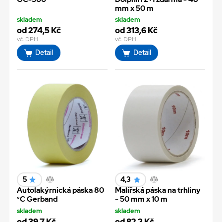
mm x 50 m
skladem
skladem
od 274,5 Kč
od 313,6 Kč
vč. DPH
vč. DPH
Detail
Detail
5
4,3
Autolakýrnická páska 80
Malířská páska na trhliny
°C Gerband
- 50 mm x 10 m
skladem
skladem
od 39,7 Kč
od 82,3 Kč