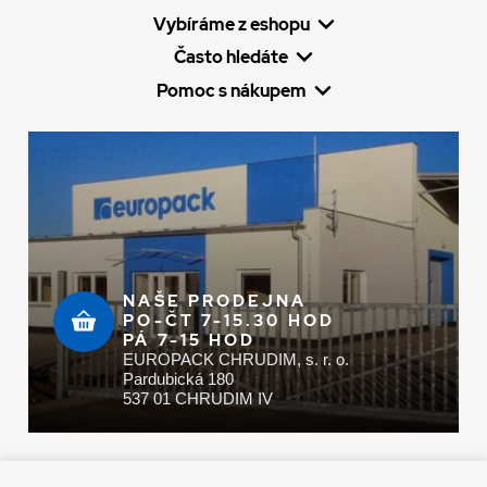
Vybíráme z eshopu
Často hledáte
Pomoc s nákupem
NAŠE PRODEJNA
PO-ČT 7-15.30 HOD
PÁ 7-15 HOD
EUROPACK CHRUDIM, s. r. o.
Pardubická 180
537 01 CHRUDIM IV
Zaplatit u nás můžete hotově i online