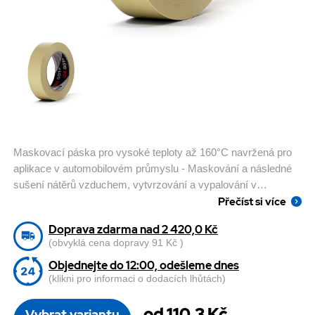
Maskovací páska pro vysoké teploty až 160°C navržená pro
aplikace v automobilovém průmyslu - Maskování a následné
sušení nátěrů vzduchem, vytvrzování a vypalování v
Přečíst si více
infračervených nebo horkovzdušných pecích. Ideální volba pro
speciální maskovací procesy při vysokých teplotách.
Doprava zdarma nad 2 420,0 Kč
(obvyklá cena dopravy 91 Kč )
Objednejte do 12:00, odešleme dnes
(klikni pro informaci o dodacích lhůtách)
od 110,3 Kč
Vybrat variantu