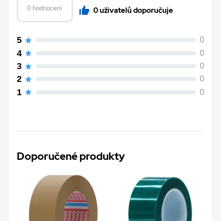
0 hodnocení
0 uživatelů doporučuje
5
0
4
0
3
0
2
0
1
0
Doporučené produkty