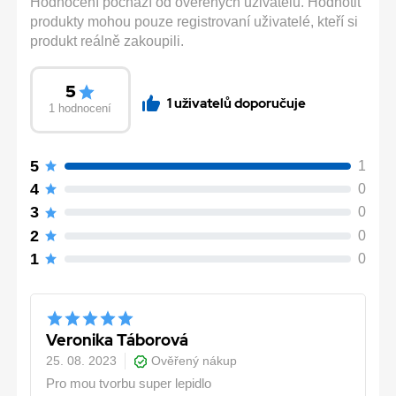
Hodnocení pochází od ověřených uživatelů. Hodnotit
produkty mohou pouze registrovaní uživatelé, kteří si
produkt reálně zakoupili.
5
1 uživatelů doporučuje
1 hodnocení
5
1
4
0
3
0
2
0
1
0
Veronika Táborová
25. 08. 2023
Ověřený nákup
Pro mou tvorbu super lepidlo