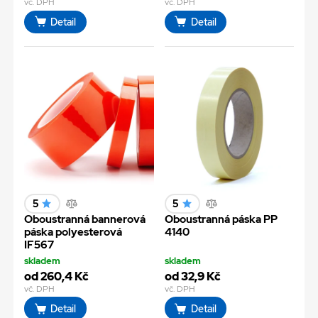
vč. DPH
vč. DPH
Detail
Detail
5
5
Oboustranná bannerová
Oboustranná páska PP
páska polyesterová
4140
IF567
skladem
skladem
od 260,4 Kč
od 32,9 Kč
vč. DPH
vč. DPH
Detail
Detail