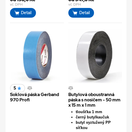
vč. DPH
vč. DPH
Detail
Detail
5
Soklová páska Gerband
Butylová oboustranná
970 Profi
páska s nosičem - 50 mm
x 15 m x 1 mm
tloušťka 1 mm
černý butylkaučuk
butyl vyztužený PP
síťkou