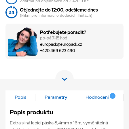
Zdarma při objednávce od 2 420,0 Kč
Objednejte do 12:00, odešleme dnes
(klikni pro informaci o dodacích lhůtách)
Potřebujete poradit?
po-pá 7-15 hod
europack@europack.cz
+420 469 623 490
1
Popis
Parametry
Hodnocení
Popis produktu
Extra silná lepicí páska 8,4mm x 16m; vyměnitelná