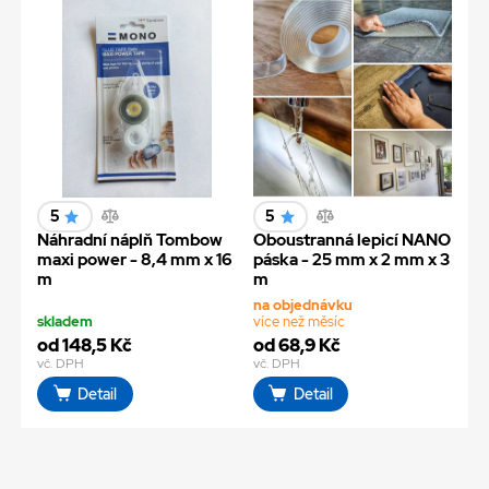
5
5
Náhradní náplň Tombow
Oboustranná lepicí NANO
maxi power - 8,4 mm x 16
páska - 25 mm x 2 mm x 3
m
m
na objednávku
skladem
více než měsíc
od 148,5 Kč
od 68,9 Kč
vč. DPH
vč. DPH
Detail
Detail