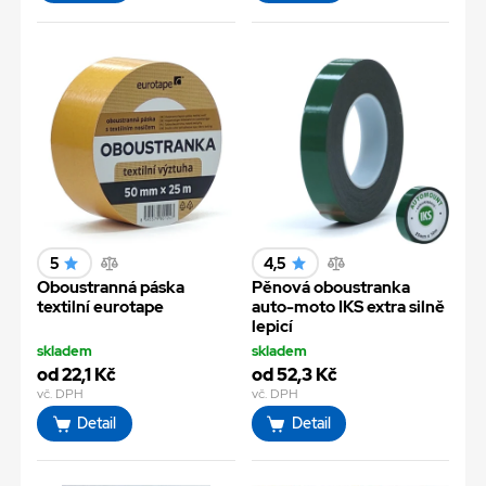
5
4,5
Oboustranná páska
Pěnová oboustranka
textilní eurotape
auto-moto IKS extra silně
lepicí
skladem
skladem
od 22,1 Kč
od 52,3 Kč
vč. DPH
vč. DPH
Detail
Detail