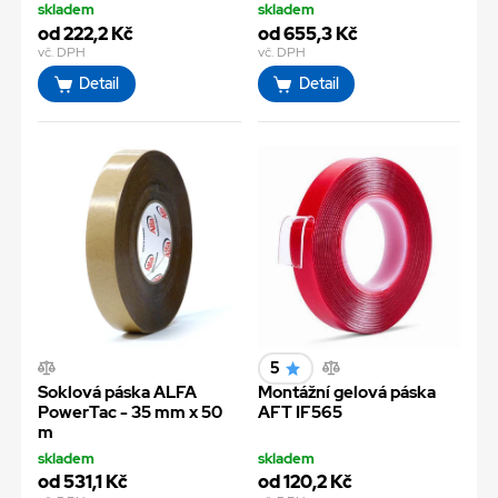
skladem
skladem
od 222,2 Kč
od 655,3 Kč
vč. DPH
vč. DPH
Detail
Detail
5
Soklová páska ALFA
Montážní gelová páska
PowerTac - 35 mm x 50
AFT IF565
m
skladem
skladem
od 531,1 Kč
od 120,2 Kč