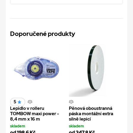
Doporučené produkty
5
Lepidlo v rolleru
Pěnová oboustranná
TOMBOW maxi power -
páska montážní extra
8,4 mm x 16 m
silně lepicí
skladem
skladem
od 198,6 Kč
od 347,8 Kč