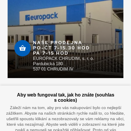
NAŠE PRODEJNA
PO-ČT 7-15.30 HOD
PÁ 7-15 HOD
EUROPACK CHRUDIM, s. r. o.
Pardubická 180
537 01 CHRUDIM IV
Zaplatit u nás můžete hotově i online
Aby web fungoval tak, jak ho znáte (souhlas
s cookies)
Záleží nám na tom, aby pro vás nakupování bylo co nejlepší
zážitkem. Abyste na našich stránkách rychle našli to, co hledáte,
Doprava vaším oblíbeným dopravcem
ušetřili spoustu klikání a nezobrazovaly se vám reklamy na věci,
které vás nezajímají. Abyste web viděli v zobrazení na které jste
zvyklí a nemuseli se pokaždé přihlašovat. Proto od vás