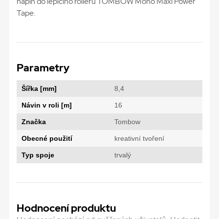
náplň do lepicího rolleru TOMBOW Mono Maxi Power
Tape.
Parametry
Šířka [mm]
8,4
Návin v roli [m]
16
Značka
Tombow
Obecné použití
kreativní tvoření
Typ spoje
trvalý
Hodnocení produktu