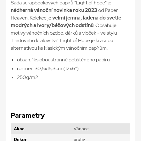
Sada scrapbookových papírů "Light of hope" je
nádherná vánoční novinka roku 2023
od Paper
Heaven. Kolekce je
velmi jemná, laděná do světle
modrých a ivory/béžových odstínů
. Obsahuje
motivy vánočních ozdob, dárků a vloček - ve stylu
"Ledového království". Light of Hope je krásnou
alternativou ke klasickým vánočním papírům.
obsah: 1ks oboustranně potištěného papíru
rozměr: 30,5x15,3cm (12x6")
250g/m2
Parametry
Akce
Vánoce
Dekor
pruhy