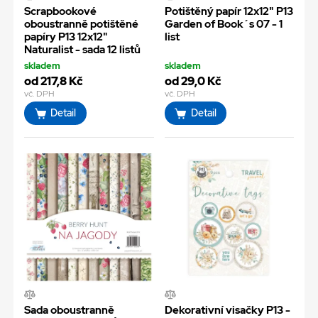
Scrapbookové
Potištěný papír 12x12" P13
oboustranně potištěné
Garden of Book´s 07 - 1
papíry P13 12x12"
list
Naturalist - sada 12 listů
skladem
skladem
od 217,8 Kč
od 29,0 Kč
vč. DPH
vč. DPH
Detail
Detail
Sada oboustranně
Dekorativní visačky P13 -