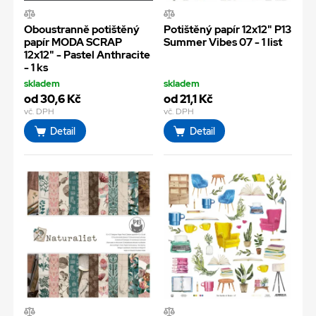
Oboustranně potištěný
Potištěný papír 12x12" P13
papír MODA SCRAP
Summer Vibes 07 - 1 list
12x12" - Pastel Anthracite
- 1 ks
skladem
skladem
od 30,6 Kč
od 21,1 Kč
vč. DPH
vč. DPH
Detail
Detail