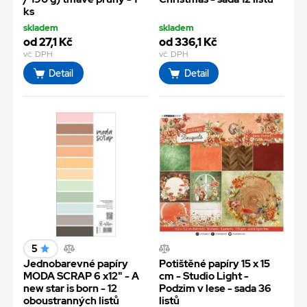
ks
skladem
skladem
od 27,1 Kč
od 336,1 Kč
vč. DPH
vč. DPH
Detail
Detail
5
Jednobarevné papíry
Potištěné papíry 15 x 15
MODA SCRAP 6 x12" - A
cm - Studio Light -
new star is born - 12
Podzim v lese - sada 36
oboustranných listů
listů