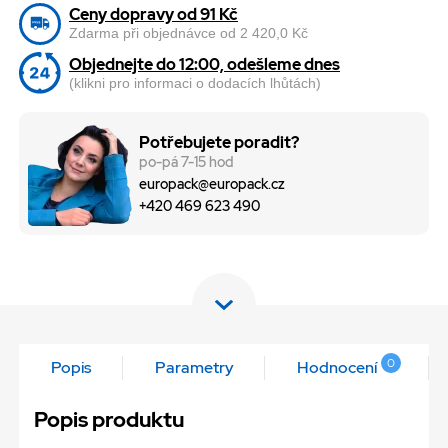
Ceny dopravy od 91 Kč
Zdarma při objednávce od 2 420,0 Kč
Objednejte do 12:00, odešleme dnes
(klikni pro informaci o dodacích lhůtách)
Potřebujete poradit?
po-pá 7-15 hod
europack@europack.cz
+420 469 623 490
0
Popis
Parametry
Hodnocení
Popis produktu