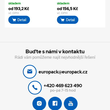
skladem
skladem
od 193,2 Kč
od 156,5 Kč
vč. DPH
vč. DPH
Detail
Detail
Buďte s námi v kontaktu
Rádi vám pomůžeme najít nejvhodnější řešení
europack@europack.cz
+420 469 623 490
po-pá 7-15 hod