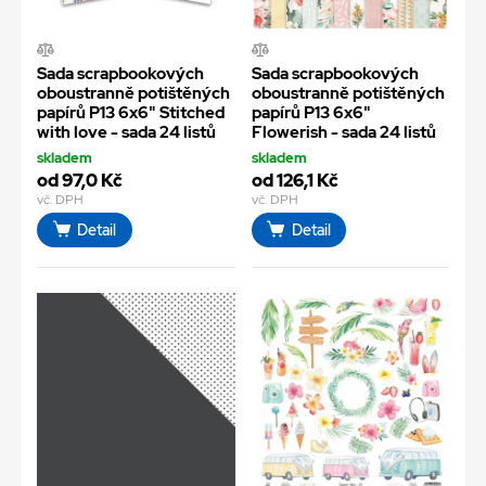
Sada scrapbookových
Sada scrapbookových
oboustranně potištěných
oboustranně potištěných
papírů P13 6x6" Stitched
papírů P13 6x6"
with love - sada 24 listů
Flowerish - sada 24 listů
skladem
skladem
od 97,0 Kč
od 126,1 Kč
vč. DPH
vč. DPH
Detail
Detail