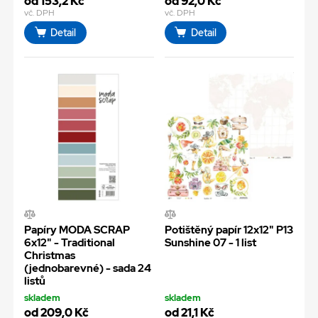
od 153,2 Kč
od 92,0 Kč
vč. DPH
vč. DPH
Detail
Detail
Papíry MODA SCRAP
Potištěný papír 12x12" P13
6x12" - Traditional
Sunshine 07 - 1 list
Christmas
(jednobarevné) - sada 24
listů
skladem
skladem
od 209,0 Kč
od 21,1 Kč