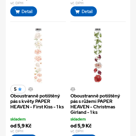
vč. DPH
vč. DPH
Detail
Detail
5
Oboustranně potištěný
Oboustranně potištěný
pás s květy PAPER
pás s růžemi PAPER
HEAVEN - First Kiss - 1 ks
HEAVEN - Christmas
Girland - 1 ks
skladem
skladem
od 5,9 Kč
od 5,9 Kč
vč. DPH
vč. DPH