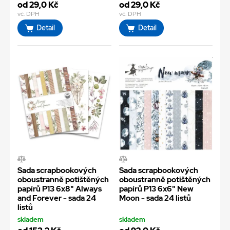
od 29,0 Kč
od 29,0 Kč
vč. DPH
vč. DPH
Detail
Detail
Sada scrapbookových
Sada scrapbookových
oboustranně potištěných
oboustranně potištěných
papírů P13 6x8" Always
papírů P13 6x6" New
and Forever - sada 24
Moon - sada 24 listů
listů
skladem
skladem