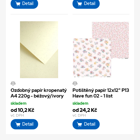
Detail
Detail
Ozdobný papír kropenatý
Potištěný papír 12x12" P13
A4 220g - béžový/ivory
Have fun 02 - 1 list
skladem
skladem
od 10,2 Kč
od 24,2 Kč
vč. DPH
vč. DPH
Detail
Detail