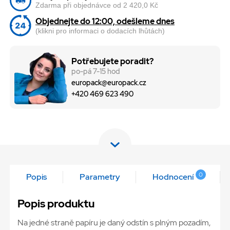
Zdarma při objednávce od 2 420,0 Kč
Objednejte do 12:00, odešleme dnes
(klikni pro informaci o dodacích lhůtách)
Potřebujete poradit?
po-pá 7-15 hod
europack@europack.cz
+420 469 623 490
0
Popis
Parametry
Hodnocení
Popis produktu
Na jedné straně papíru je daný odstín s plným pozadím,