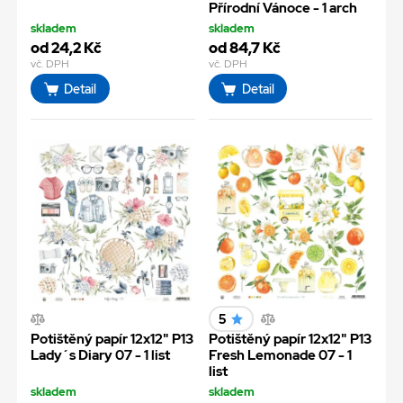
Přírodní Vánoce - 1 arch
skladem
skladem
od 24,2 Kč
od 84,7 Kč
vč. DPH
vč. DPH
Detail
Detail
5
Potištěný papír 12x12" P13
Potištěný papír 12x12" P13
Lady´s Diary 07 - 1 list
Fresh Lemonade 07 - 1
list
skladem
skladem