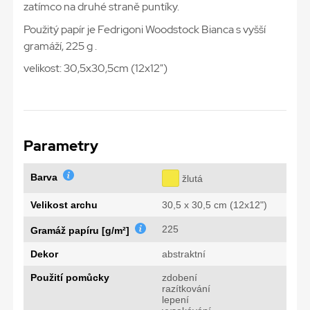
zatímco na druhé straně puntíky.
Použitý papír je Fedrigoni Woodstock Bianca s vyšší
gramáží, 225 g .
velikost: 30,5x30,5cm (12x12")
Parametry
Barva
žlutá
Velikost archu
30,5 x 30,5 cm (12x12")
225
Gramáž papíru [g/m²]
Dekor
abstraktní
Použití pomůcky
zdobení
razítkování
lepení