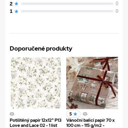
2
0
1
0
Doporučené produkty
5
Potištěný papír 12x12" P13
Vánoční balicí papír 70 x
Love and Lace 02 - 1 list
100 cm - 115 g/m2 -