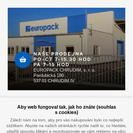
NAŠE PRODEJNA
PO-ČT 7-15.30 HOD
PÁ 7-15 HOD
EUROPACK CHRUDIM, s. r. o.
Pardubická 180
537 01 CHRUDIM IV
Zaplatit u nás můžete hotově i online
Aby web fungoval tak, jak ho znáte (souhlas
s cookies)
Záleží nám na tom, aby pro vás nakupování bylo co nejlepší
zážitkem. Abyste na našich stránkách rychle našli to, co hledáte,
Doprava vaším oblíbeným dopravcem
ušetřili spoustu klikání a nezobrazovaly se vám reklamy na věci,