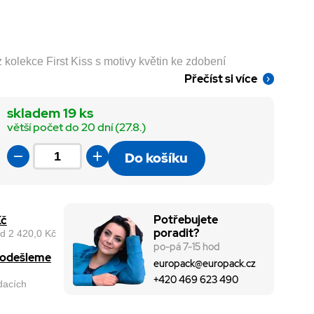
 kolekce First Kiss s motivy květin ke zdobení
Přečíst si více
skladem 19 ks
větší počet do 20 dní (27.8.)
Do košíku
Potřebujete
Kč
poradit?
d 2 420,0 Kč
po-pá 7-15 hod
, odešleme
europack@europack.cz
+420 469 623 490
odacích