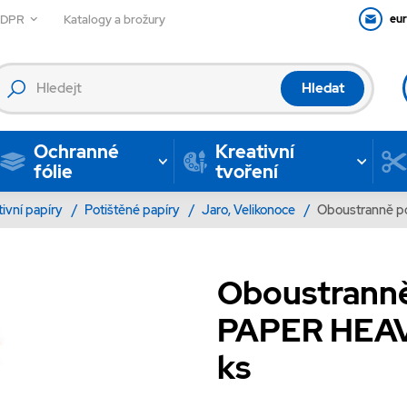
GDPR
Katalogy a brožury
eu
Hledat
Ochranné
Kreativní
fólie
tvoření
tivní papíry
/
Potištěné papíry
/
Jaro, Velikonoce
/
Oboustranně pot
Oboustranně
PAPER HEAVEN
ks