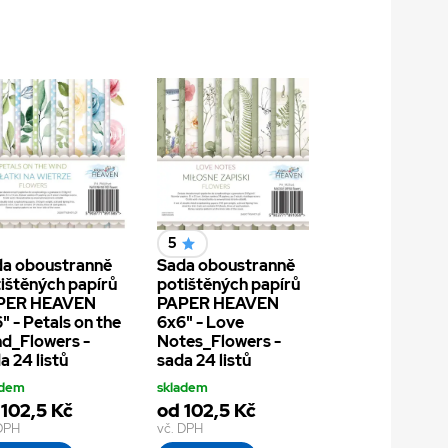
5
a oboustranně
Sada oboustranně
ištěných papírů
potištěných papírů
PER HEAVEN
PAPER HEAVEN
" - Petals on the
6x6" - Love
d_Flowers -
Notes_Flowers -
a 24 listů
sada 24 listů
adem
skladem
 102,5 Kč
od 102,5 Kč
 DPH
vč. DPH