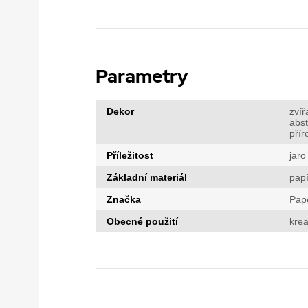
Parametry
Dekor
zvíř
abst
přír
Příležitost
jaro
Základní materiál
papí
Značka
Pap
Obecné použití
krea