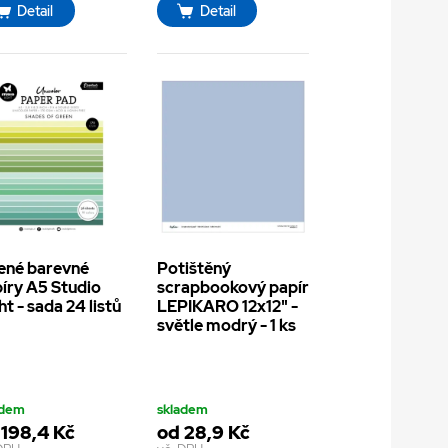
Detail
Detail
ené barevné
Potištěný
íry A5 Studio
scrapbookový papír
ht - sada 24 listů
LEPIKARO 12x12" -
světle modrý - 1 ks
adem
skladem
 198,4 Kč
od 28,9 Kč