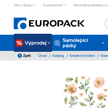
Vše o nákupu
O společnosti
Obchodní podmínky a 
Samolepicí
Výprodej
pásky
Zpět
Úvod
/
Katalog
/
Kreativní tvoření
/
Krea