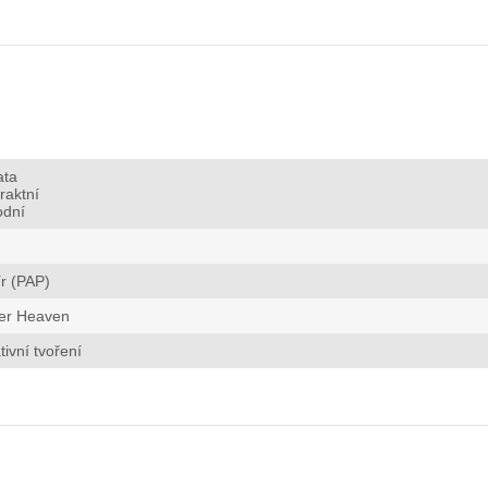
ata
raktní
odní
r (PAP)
er Heaven
tivní tvoření