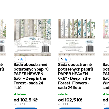
5
5
ně
Sada oboustranně
Sada oboustranně
Sad
írů
potištěných papírů
potištěných papírů
pot
PAPER HEAVEN
PAPER HEAVEN
PA
6x6" - Deep in the
6x6" - Deep in the
6x6
Forest - sada 24
Forest_Flowers -
Win
listů
sada 24 listů
sad
skladem
skladem
skl
od 102,5 Kč
od 102,5 Kč
od
vč. DPH
vč. DPH
vč.