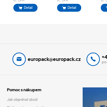
vč. DPH
vč. DPH
vč.
Detail
Detail
+4
europack@europack.cz
po
Pomoc s nákupem
Jak objednat zboží