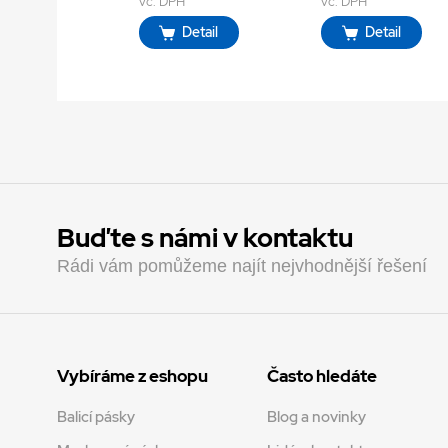
vč. DPH
vč. DPH
Detail
Detail
Buďte s námi v kontaktu
Rádi vám pomůžeme najít nejvhodnější řešení
Vybíráme z eshopu
Často hledáte
Balicí pásky
Blog a novinky