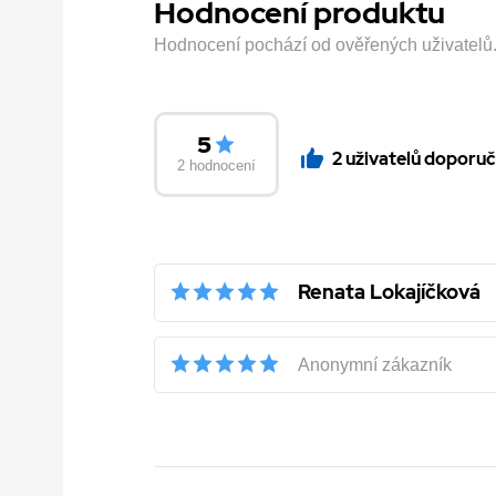
Hodnocení produktu
Hodnocení pochází od ověřených uživatelů. H
5
2 uživatelů doporuč
2 hodnocení
Renata Lokajíčková
Anonymní zákazník