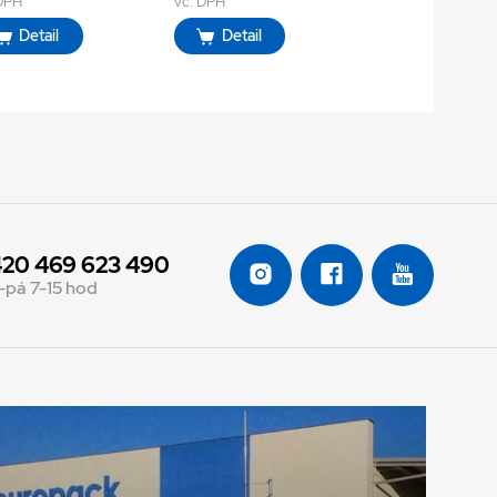
 DPH
vč. DPH
Detail
Detail
20 469 623 490
-pá 7-15 hod