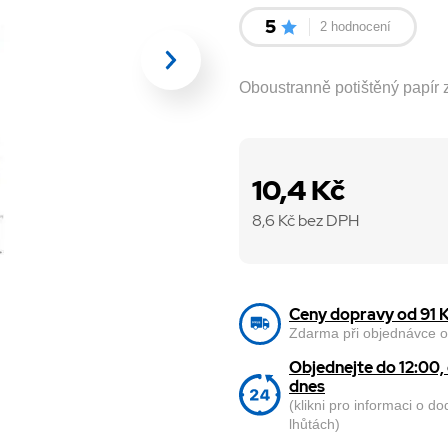
5
2 hodnocení
Oboustranně potištěný papír z
10,4 Kč
8,6
Kč bez DPH
Ceny dopravy od 91 
Zdarma při objednávce o
Objednejte do 12:00
dnes
(klikni pro informaci o d
lhůtách)