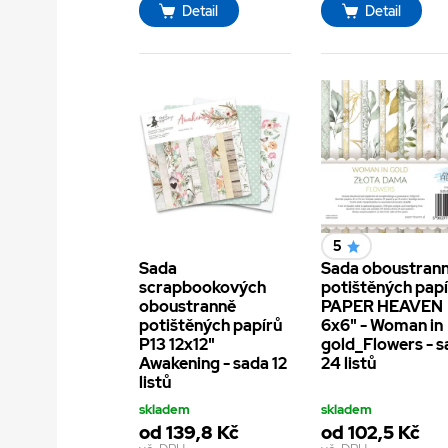
Detail
Detail
5
Sada
Sada oboustran
scrapbookových
potištěných pap
oboustranně
PAPER HEAVEN
potištěných papírů
6x6" - Woman in
P13 12x12"
gold_Flowers - 
Awakening - sada 12
24 listů
listů
skladem
skladem
od 139,8 Kč
od 102,5 Kč