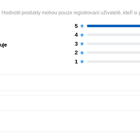
odnotit produkty mohou pouze registrovaní uživatelé, kteří si p
5
4
3
uje
2
1