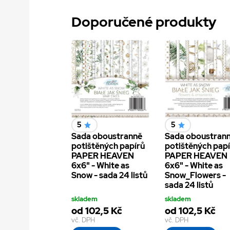
Doporučené produkty
5
5
Sada oboustranně
Sada oboustran
potištěných papírů
potištěných pap
PAPER HEAVEN
PAPER HEAVEN
6x6" - White as
6x6" - White as
Snow - sada 24 listů
Snow_Flowers -
sada 24 listů
skladem
skladem
od 102,5 Kč
od 102,5 Kč
vč. DPH
vč. DPH