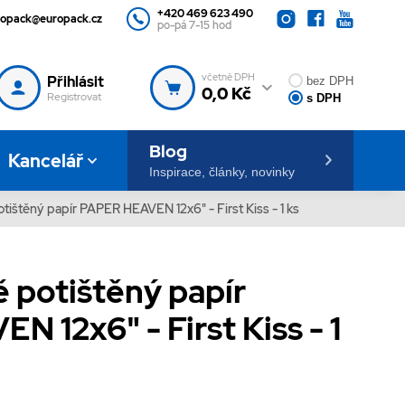
+420 469 623 490
ropack@europack.cz
po-pá 7-15 hod
včetně DPH
Přihlásit
bez DPH
0,0 Kč
Registrovat
s DPH
Blog
Kancelář
Inspirace, články, novinky
ištěný papír PAPER HEAVEN 12x6" - First Kiss - 1 ks
 potištěný papír
 12x6" - First Kiss - 1