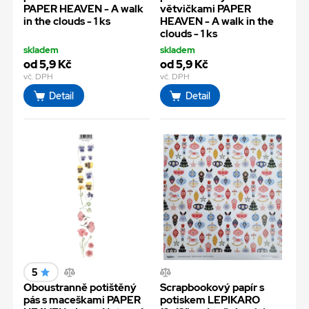
PAPER HEAVEN - A walk
větvičkami PAPER
in the clouds - 1 ks
HEAVEN - A walk in the
clouds - 1 ks
skladem
skladem
od 5,9 Kč
od 5,9 Kč
vč. DPH
vč. DPH
Detail
Detail
5
Oboustranně potištěný
Scrapbookový papír s
pás s maceškami PAPER
potiskem LEPIKARO