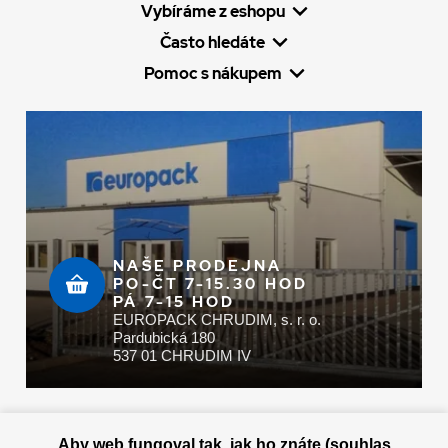
Vybíráme z eshopu
Často hledáte
Pomoc s nákupem
NAŠE PRODEJNA
PO-ČT 7-15.30 HOD
PÁ 7-15 HOD
EUROPACK CHRUDIM, s. r. o.
Pardubická 180
537 01 CHRUDIM IV
Zaplatit u nás můžete hotově i online
Aby web fungoval tak, jak ho znáte (souhlas