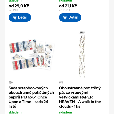
skladem
skladem
od 29,0 Kč
od 21,1 Kč
vč. DPH
vč. DPH
Detail
Detail
Sada scrapbookových
Oboustranně potištěný
oboustranně potištěných
pás se vrbovými
papírů P13 6x6" Once
větvičkami PAPER
Upon a Time - sada 24
HEAVEN - A walk in the
listů
clouds - 1 ks
skladem
skladem