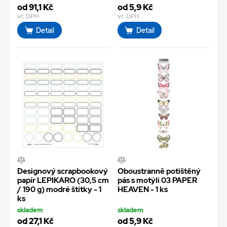
od 91,1 Kč
od 5,9 Kč
vč. DPH
vč. DPH
Detail
Detail
Designový scrapbookový
Oboustranně potištěný
papír LEPIKARO (30,5 cm
pás s motýli 03 PAPER
/ 190 g) modré štítky - 1
HEAVEN - 1 ks
ks
skladem
skladem
od 27,1 Kč
od 5,9 Kč