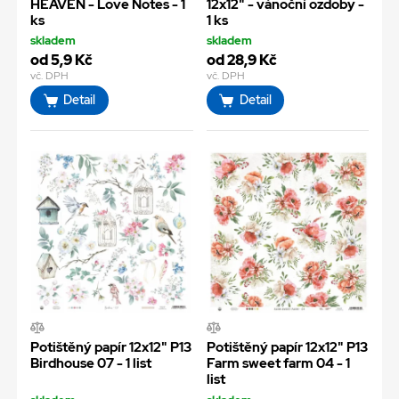
HEAVEN - Love Notes - 1
12x12" - vánoční ozdoby -
ks
1 ks
skladem
skladem
od 5,9 Kč
od 28,9 Kč
vč. DPH
vč. DPH
Detail
Detail
Potištěný papír 12x12" P13
Potištěný papír 12x12" P13
Birdhouse 07 - 1 list
Farm sweet farm 04 - 1
list