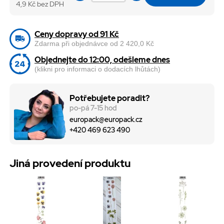
4,9
Kč bez DPH
Ceny dopravy od 91 Kč
Zdarma při objednávce od 2 420,0 Kč
Objednejte do 12:00, odešleme dnes
(klikni pro informaci o dodacích lhůtách)
Potřebujete poradit?
po-pá 7-15 hod
europack@europack.cz
+420 469 623 490
Jiná provedení produktu