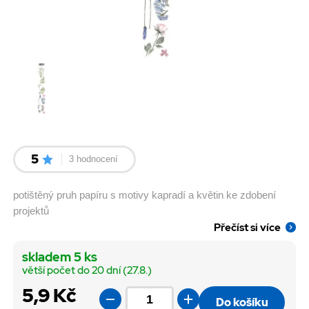
5
3 hodnocení
potištěný pruh papíru s motivy kapradí a květin ke zdobení
projektů
Přečíst si více
skladem 5 ks
větší počet do 20 dní (27.8.)
5,9 Kč
Do košíku