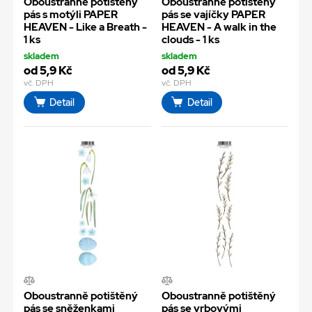
Oboustranně potištěný
Oboustranně potištěný
pás s motýli PAPER
pás se vajíčky PAPER
HEAVEN - Like a Breath -
HEAVEN - A walk in the
1 ks
clouds - 1 ks
skladem
skladem
od 5,9 Kč
od 5,9 Kč
vč. DPH
vč. DPH
Detail
Detail
Oboustranně potištěný
Oboustranně potištěný
pás se sněženkami
pás se vrbovými