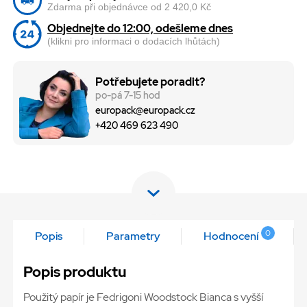
Zdarma při objednávce od 2 420,0 Kč
Objednejte do 12:00, odešleme dnes
(klikni pro informaci o dodacích lhůtách)
Potřebujete poradit?
po-pá 7-15 hod
europack@europack.cz
+420 469 623 490
0
Popis
Parametry
Hodnocení
Popis produktu
Použitý papír je Fedrigoni Woodstock Bianca s vyšší