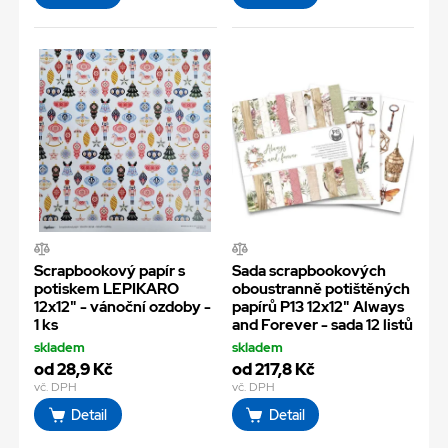
Scrapbookový papír s
Sada scrapbookových
potiskem LEPIKARO
oboustranně potištěných
12x12" - vánoční ozdoby -
papírů P13 12x12" Always
1 ks
and Forever - sada 12 listů
skladem
skladem
od 28,9 Kč
od 217,8 Kč
vč. DPH
vč. DPH
Detail
Detail