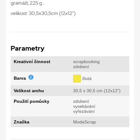
gramáží, 225 g .
velikost: 30,5x30,5cm (12x12")
Parametry
Kreativní činnost
scrapbooking
zdobení
Barva
žlutá
Velikost archu
30,5 x 30,5 cm (12x12")
Použití pomůcky
zdobení
vysekávání
vyřezávání
Značka
ModaScrap