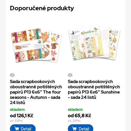
Doporučené produkty
Sada scrapbookových
Sada scrapbookových
oboustranně potištěných
oboustranně potištěných
papírů P13 6x6" The four
papírů P13 6x6" Sunshine
seasons - Autumn - sada
- sada 24 listů
24 listů
skladem
skladem
od 126,1 Kč
od 65,8 Kč
vč. DPH
vč. DPH
Detail
Detail