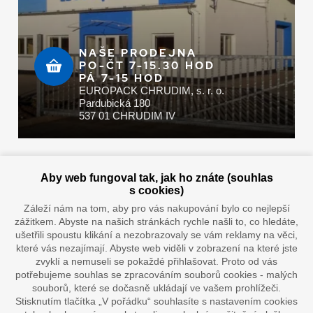
NAŠE PRODEJNA
PO-ČT 7-15.30 HOD
PÁ 7-15 HOD
EUROPACK CHRUDIM, s. r. o.
Pardubická 180
537 01 CHRUDIM IV
Zaplatit u nás můžete hotově i online
Aby web fungoval tak, jak ho znáte (souhlas
s cookies)
Záleží nám na tom, aby pro vás nakupování bylo co nejlepší
zážitkem. Abyste na našich stránkách rychle našli to, co hledáte,
Doprava vaším oblíbeným dopravcem
ušetřili spoustu klikání a nezobrazovaly se vám reklamy na věci,
které vás nezajímají. Abyste web viděli v zobrazení na které jste
zvyklí a nemuseli se pokaždé přihlašovat. Proto od vás
potřebujeme souhlas se zpracováním souborů cookies - malých
souborů, které se dočasně ukládají ve vašem prohlížeči.
Stisknutím tlačítka „V pořádku“ souhlasíte s nastavením cookies