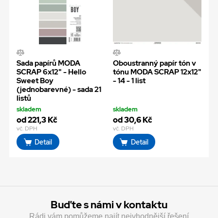
Sada papírů MODA
Oboustranný papír tón v
SCRAP 6x12" - Hello
tónu MODA SCRAP 12x12"
Sweet Boy
- 14 - 1 list
(jednobarevné) - sada 21
listů
skladem
skladem
od 221,3 Kč
od 30,6 Kč
vč. DPH
vč. DPH
Detail
Detail
Buďte s námi v kontaktu
Rádi vám pomůžeme najít nejvhodnější řešení