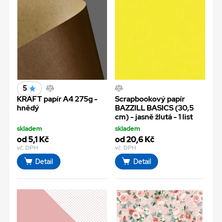
5
KRAFT papír A4 275g -
Scrapbookový papír
hnědý
BAZZILL BASICS (30,5
cm) - jasně žlutá - 1 list
skladem
skladem
od 5,1 Kč
od 20,6 Kč
vč. DPH
vč. DPH
Detail
Detail