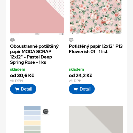
Oboustranně potištěný
Potištěný papír 12x12" P13
papír MODA SCRAP
Flowerish 01 - 1 list
12x12" - Pastel Deep
Spring Rose - 1 ks
skladem
skladem
od 30,6 Kč
od 24,2 Kč
vč. DPH
vč. DPH
Detail
Detail