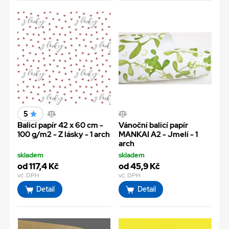
5
Balicí papír 42 x 60 cm -
Vánoční balicí papír
100 g/m2 - Z lásky - 1 arch
MANKAI A2 - Jmelí - 1
arch
skladem
skladem
od 117,4 Kč
od 45,9 Kč
vč. DPH
vč. DPH
Detail
Detail