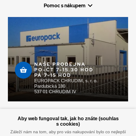
Pomoc s nákupem
NAŠE PRODEJNA
PO-ČT 7-15.30 HOD
PÁ 7-15 HOD
EUROPACK CHRUDIM, s. r. o.
Pardubická 180
537 01 CHRUDIM IV
Zaplatit u nás můžete hotově i online
Aby web fungoval tak, jak ho znáte (souhlas
s cookies)
Záleží nám na tom, aby pro vás nakupování bylo co nejlepší