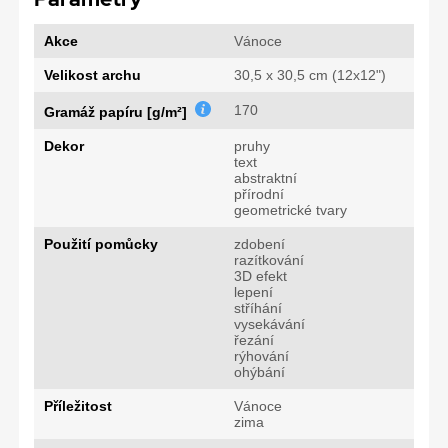
Akce
Vánoce
Velikost archu
30,5 x 30,5 cm (12x12")
170
Gramáž papíru [g/m²]
Dekor
pruhy
text
abstraktní
přírodní
geometrické tvary
Použití pomůcky
zdobení
razítkování
3D efekt
lepení
stříhání
vysekávání
řezání
rýhování
ohýbání
Příležitost
Vánoce
zima