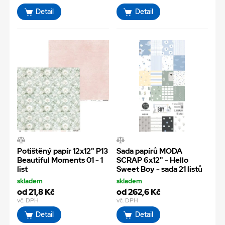
Detail
Detail
Potištěný papír 12x12" P13
Sada papírů MODA
Beautiful Moments 01 - 1
SCRAP 6x12" - Hello
list
Sweet Boy - sada 21 listů
skladem
skladem
od 21,8 Kč
od 262,6 Kč
vč. DPH
vč. DPH
Detail
Detail