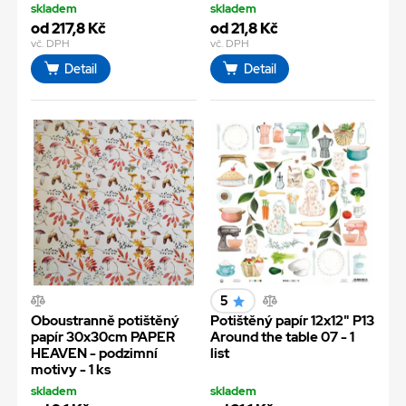
skladem
skladem
od 217,8 Kč
od 21,8 Kč
vč. DPH
vč. DPH
Detail
Detail
5
Oboustranně potištěný
Potištěný papír 12x12" P13
papír 30x30cm PAPER
Around the table 07 - 1
HEAVEN - podzimní
list
motivy - 1 ks
skladem
skladem