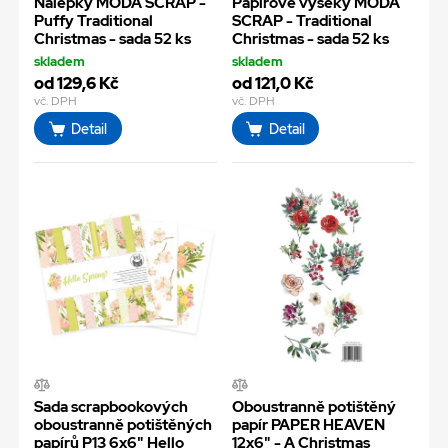
Nálepky MODA SCRAP -
Papírové výseky MODA
Puffy Traditional
SCRAP - Traditional
Christmas - sada 52 ks
Christmas - sada 52 ks
skladem
skladem
od 129,6 Kč
od 121,0 Kč
vč. DPH
vč. DPH
Detail
Detail
Sada scrapbookových
Oboustranně potištěný
oboustranně potištěných
papír PAPER HEAVEN
papírů P13 6x6" Hello
12x6" - A Christmas