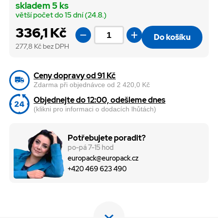
skladem 5 ks
větší počet do 15 dní (24.8.)
336,1 Kč
Do košíku
277,8
Kč bez DPH
Ceny dopravy od 91 Kč
Zdarma při objednávce od 2 420,0 Kč
Objednejte do 12:00, odešleme dnes
(klikni pro informaci o dodacích lhůtách)
Potřebujete poradit?
po-pá 7-15 hod
europack@europack.cz
+420 469 623 490