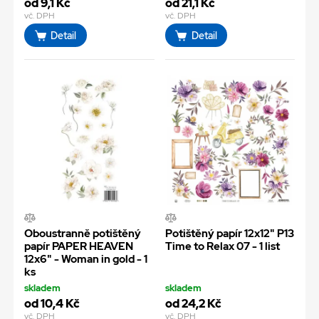
od 9,1 Kč
od 21,1 Kč
vč. DPH
vč. DPH
Detail
Detail
Oboustranně potištěný
Potištěný papír 12x12" P13
papír PAPER HEAVEN
Time to Relax 07 - 1 list
12x6" - Woman in gold - 1
ks
skladem
skladem
od 10,4 Kč
od 24,2 Kč
vč. DPH
vč. DPH