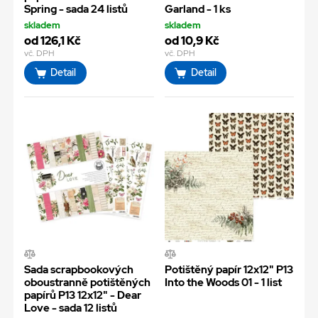
Spring - sada 24 listů
Garland - 1 ks
skladem
skladem
od 126,1 Kč
od 10,9 Kč
vč. DPH
vč. DPH
Detail
Detail
Sada scrapbookových
Potištěný papír 12x12" P13
oboustranně potištěných
Into the Woods 01 - 1 list
papírů P13 12x12" - Dear
Love - sada 12 listů